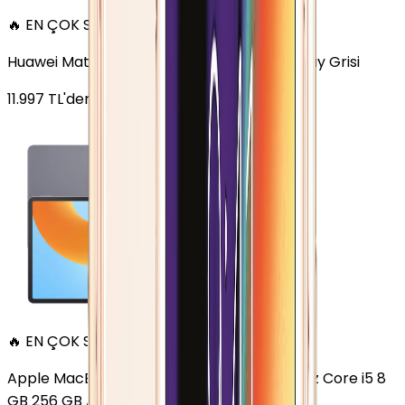
🔥 EN ÇOK SATAN
Huawei MatePad 11.5 128 GB 11.5 inç Wi-Fi Uzay Grisi
11.997
TL'den
başlayan fiyatlar
🔥 EN ÇOK SATAN
Apple MacBook Air 13" (13-inch, 2020) 1.1 GHz Core i5 8
GB 256 GB Altın