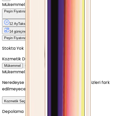
Mükemmel
Peşin Fiyatına
12
Taksit
x
138,17 TL
12 Ay
Taksit
12 Ay
Güvence
4 iş
gününde
14 gün
içinde iade
Yenilenmiş
Cihaz Nedir?
1.658 TL
Peşin Fiyatına
12
taksit x
138,17 TL
Stokta Yok
Kozmetik Durumu
Nasıl Görünüyor?
Mükemmel
Çok İyi
İyi
Outlet
Mükemmel
Neredeyse sıfır ayarında görünüm. Kullanım izleri fark
edilmeyecek seviyededir.
Detayını Gör
Kozmetik Seçeneklerini Karşılaştır
Depolama