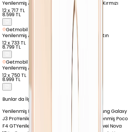
Yenilenmiş
Apple iPhone SE 2020 - 128 GB - Kırmızı
12
x
717 TL
8.599 TL
Getmobil Güvencesi
Yenilenmiş
Apple iPhone 8 Plus - 128 GB - Altın
12
x
733 TL
8.799 TL
Getmobil Güvencesi
Yenilenmiş
Apple iPhone 8 - 64 GB - Altın
12
x
750 TL
8.999 TL
Bunlar da İlginizi Çekebilir
Yenilenmiş Poco X4 GT 5G
Yenilenmiş Samsung Galaxy
J3 Pro
Yenilenmiş Samsung Galaxy A33
Yenilenmiş Poco
F4 GT
Yenilenmiş Omix X600
Yenilenmiş Huawei Nova