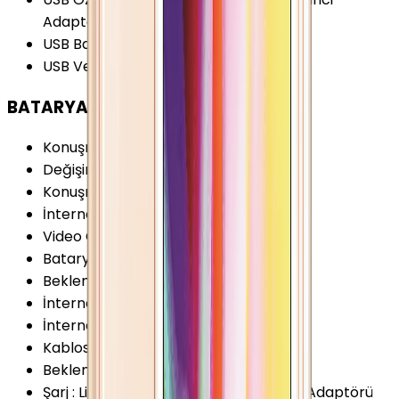
Adaptörle)
USB Bağlantı Tipi
:
Lightning
USB Versiyonu
:
2.0
BATARYA
Konuşma Süresi (3G)
:
10 Saat
Değişir Batarya
:
Yok
Konuşma Süresi (2G)
:
10 Saat
İnternet Kullanımı (WiFi)
:
10 Saat
Video Oynatma
:
10 Saat
Batarya Teknolojisi
:
Lithium Ion (Li-Ion)
Bekleme Süresi (2G)
:
250 Saat
İnternet Kullanımı (3G)
:
8 Saat
İnternet Kullanımı (4G)
:
10 Saat
Kablosuz Şarj
:
Yok
Bekleme Süresi (3G)
:
250 Saat
Şarj
:
Lightning - USB Kablosu USB Güç Adaptörü