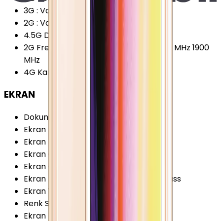
3G
:
Var
2G
:
Var
4.5G Desteği
:
Yok
2G Frekansları
:
850 MHz 900 MHz 1800 MHz 1900
MHz
4G Karşıya Yükleme
:
50 Mbps
EKRAN
Dokunmatik Türü
:
Kapasitif Ekran
Ekran Teknolojisi
:
IPS LCD
Ekran / Gövde Oranı
:
60.85 %
Ekran Çözünürlüğü
:
640x1136 Piksel
Ekran Çözünürlüğü Standardı
:
SD
Ekran Dayanıklılığı
:
Corning Gorilla Glass
Ekran Yenileme Hızı
:
60 Hz
Renk Sayısı
:
16 Milyon
Ekran Boyutu
:
4.0 İnç