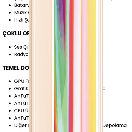
Batarya Kapasitesi (Tipik)
:
1560 mAh
Müzik Oynatma
:
40 Saat
Hızlı Şarj
:
Yok
ÇOKLU ORTAM
Ses Çıkışı
:
3.5 mm
Radyo
:
Yok
TEMEL DONANIM
GPU Frekansı
:
200 MHz
Grafik İşlemcisi (GPU)
:
PowerVR G6430
AnTuTu Puanı (v7)
:
68.200 Puan
AnTuTu Puanı (v6)
:
61.400 Puan
CPU Üretim Teknolojisi
:
28 nm
AnTuTu Puanı (v8)
:
85.000 Puan
Diğer Hafıza Seçenekleri
:
16/32/64GB Depolama