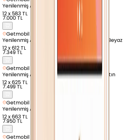
Yenilenmiş
Apple iPhone 6 - 128 GB - Altın
12
x
583 TL
7.000 TL
Getmobil Güvencesi
Yenilenmiş
Apple iPhone SE 2020 - 64 GB - Beyaz
12
x
612 TL
7.349 TL
Getmobil Güvencesi
Yenilenmiş
Apple iPhone 7 Plus - 128 GB - Altın
12
x
625 TL
7.499 TL
Getmobil Güvencesi
Yenilenmiş
Apple iPhone 8 - 256 GB - Altın
12
x
663 TL
7.950 TL
Getmobil Güvencesi