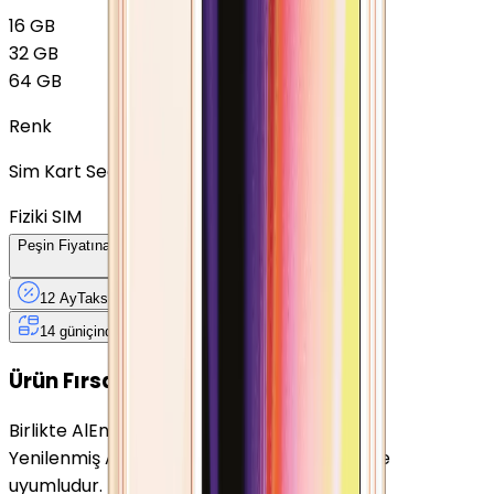
16 GB
32 GB
64 GB
Renk
Sim Kart Seçimi
Fiziki SIM
Peşin Fiyatına
12
Taksit
x
138,17 TL
12 Ay
Taksit
12 Ay
Güvence
4 iş
gününde
14 gün
içinde iade
Yenilenmiş
Cihaz Nedir?
Ürün Fırsatları
Birlikte Al
En Çok Eşleştirilen
Yenilenmiş Apple iPhone 5S Gümüş 64 GB ile
uyumludur.