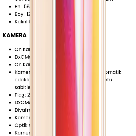
En
:
58.6 mm
Boy
:
123.8 mm
Kalınlık
:
7.6 mm
KAMERA
Ön Kamera Çözünürlüğü
:
1.2 MP
DxOMark 2017 (v2)
:
68 Puan
Ön Kamera Video Çözünürlüğü
:
720p
Kamera Özellikleri
:
HDR Panorama Otomatik
odaklama Yüz Algılama BSI Dijital görüntü
sabitleyici (EIS)
Flaş
:
2 LED
DxOMark Eski (v1)
:
76 Puan
Diyafram Açıklığı
:
F2.2
Kamera Çözünürlüğü
:
8 MP
Optik Görüntü Sabitleyici (OIS)
:
Yok
Kamera Sensör Boyutu
:
1/3 İnç