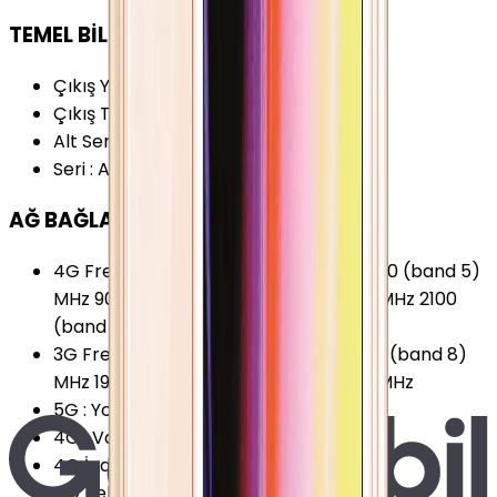
TEMEL BİLGİLER
Çıkış Yılı
:
2013
Çıkış Tarihi
:
2013, Eylül
Alt Seri
:
Apple iPhone 5s
Seri
:
Apple iPhone 5s
AĞ BAĞLANTILARI
4G Frekansları
:
800 (band 20) MHz 850 (band 5)
MHz 900 (band 8) MHz 1800 (band 3) MHz 2100
(band 1) MHz 2600 (band 7) MHz
3G Frekansları
:
850 (band 5) MHz 900 (band 8)
MHz 1900 (band 2) MHz 2100 (band 1) MHz
5G
:
Yok
4G
:
Var
4G İndirme
:
100 Mbps
4G Teknolojisi
:
LTE (Cat.3)