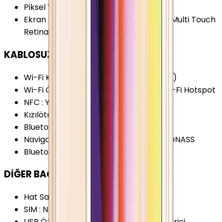
Piksel Yoğunluğu
:
326 PPI
Ekran Özellikleri
:
Oleophobic Coating Multi Touch
Retina Ekran
KABLOSUZ BAĞLANTILAR
Wi-Fi Kanalları
:
Wi-Fi 4 (802.11 a/b/g/n)
Wi-Fi Özellikleri
:
Dual-Band (5GHz) Wi-Fi Hotspot
NFC
:
Yok
Kızılötesi
:
Yok
Bluetooth Özellikleri
:
A2DP
Navigasyon Özellikleri
:
GPS A-GPS GLONASS
Bluetooth Versiyonu
:
4.0
DİĞER BAĞLANTILAR
Hat Sayısı
:
Tek Hat
SIM
:
Nano-SIM (4FF)
USB Özellikleri
:
Video Çıkış Desteği (Harici