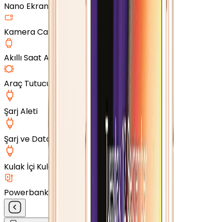
Nano Ekran Koruyucu
Kamera Cam Koruyucu
Akıllı Saat Aksesuarları
Araç Tutucu
Şarj Aleti
Şarj ve Data Kablosu
Kulak İçi Kulaklık
Powerbank