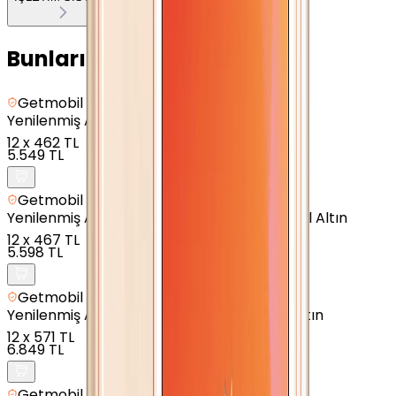
Bunları da Beğenebilirsin
Getmobil Güvencesi
Yenilenmiş
Apple iPhone 7 - 32 GB - Gümüş
12
x
462 TL
5.549 TL
Getmobil Güvencesi
Yenilenmiş
Apple iPhone 7 Plus - 32 GB - Gül Altın
12
x
467 TL
5.598 TL
Getmobil Güvencesi
Yenilenmiş
Apple iPhone 8 Plus - 64 GB - Altın
12
x
571 TL
6.849 TL
Getmobil Güvencesi