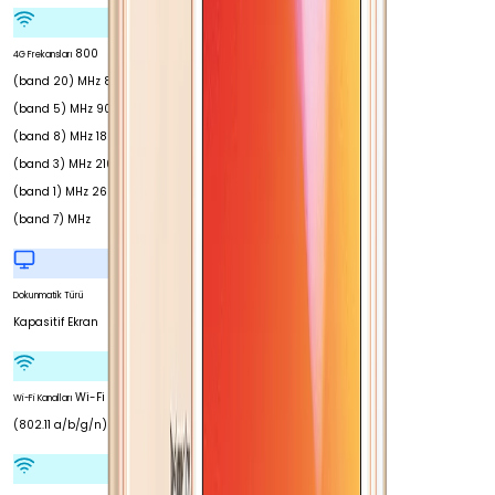
800
4G Frekansları
(band 20) MHz 850
(band 5) MHz 900
(band 8) MHz 1800
(band 3) MHz 2100
(band 1) MHz 2600
(band 7) MHz
Dokunmatik Türü
Kapasitif Ekran
Wi-Fi 4
Wi-Fi Kanalları
(802.11 a/b/g/n)