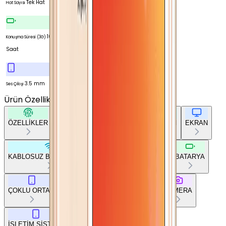
Tek Hat
Hat Sayısı
10
Konuşma Süresi (3G)
Saat
3.5 mm
Ses Çıkışı
Ürün Özellikleri
Tümünü Gör
ÖZELLİKLER
TEMEL BİLGİLER
AĞ BAĞLANTILARI
EKRAN
KABLOSUZ BAĞLANTILAR
DİĞER BAĞLANTILAR
BATARYA
ÇOKLU ORTAM
TEMEL DONANIM
TASARIM
KAMERA
İŞLETİM SİSTEMİ