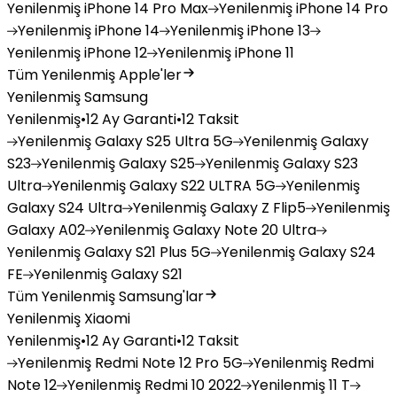
Yenilenmiş
iPhone 14 Pro Max
Yenilenmiş
iPhone 14 Pro
Yenilenmiş
iPhone 14
Yenilenmiş
iPhone 13
Yenilenmiş
iPhone 12
Yenilenmiş
iPhone 11
Tüm Yenilenmiş Apple'ler
Yenilenmiş Samsung
Yenilenmiş
•
12 Ay Garanti
•
12 Taksit
Yenilenmiş
Galaxy S25 Ultra 5G
Yenilenmiş
Galaxy
S23
Yenilenmiş
Galaxy S25
Yenilenmiş
Galaxy S23
Ultra
Yenilenmiş
Galaxy S22 ULTRA 5G
Yenilenmiş
Galaxy S24 Ultra
Yenilenmiş
Galaxy Z Flip5
Yenilenmiş
Galaxy A02
Yenilenmiş
Galaxy Note 20 Ultra
Yenilenmiş
Galaxy S21 Plus 5G
Yenilenmiş
Galaxy S24
FE
Yenilenmiş
Galaxy S21
Tüm Yenilenmiş Samsung'lar
Yenilenmiş Xiaomi
Yenilenmiş
•
12 Ay Garanti
•
12 Taksit
Yenilenmiş
Redmi Note 12 Pro 5G
Yenilenmiş
Redmi
Note 12
Yenilenmiş
Redmi 10 2022
Yenilenmiş
11 T