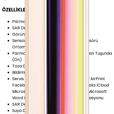
ÖZELLİKLER
Parmak izi Okuyucu
:
Var
SAR Değeri 10g (Baş)
:
1.00 W/kg
Görüntülü Konuşma (Uygulama)
:
Var
Sensörler
:
Jiroskop Pusula Yakınlık Sensörü
Ortam Işığı Sensörü İvmeölçer
Parmak izi Okuyucu Özellikleri
:
Ana Ekran Tuşunda
(Ön)
Toza Dayanıklılık
:
Yok
Bildirim Işığı (LED)
:
Yok
Servis ve Uygulamalar
:
AirDrop AirPlay AirPrint
Facebook Entegrasyonu FaceTime iBooks iCloud
Microsoft Excel Microsoft PowerPoint Microsoft
Word Passbook PDF Siri Twitter Entegrasyonu
SAR Değeri 10g (Vücut)
:
0.80 W/kg
Suya Dayanıklılık
:
Yok