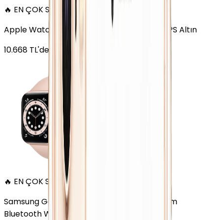
🔥 EN ÇOK SATAN
Apple Watch Series 6 Alüminyum 40mm GPS Altın
10.668
TL'den
başlayan fiyatlar
🔥 EN ÇOK SATAN
Samsung Galaxy Watch 7 Alüminyum 40 mm
Bluetooth Wi-Fi Yeşil