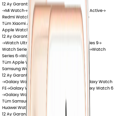
12 Ay Garanti
•
6 Taksit
Mi
Watch
Mi
Watch Lite
Redmi
Watch 3 Active
Redmi
Watch 5 Lite
Redmi
Watch 5 Active
Tüm Xiaomi Akıllı Saat'lar
Apple Watch
12 Ay Garanti
•
6 Taksit
Watch
Ultra
Watch
Series 10
Watch
Series 9
Watch
Series 8
Watch
Series 7
Watch
SE
Watch
Series 6
Watch
Series 5
Tüm Apple Watch'lar
Samsung Watch
12 Ay Garanti
•
6 Taksit
Galaxy
Watch 7
Galaxy
Watch Ultra
Galaxy
Watch
FE
Galaxy
Watch 4
Galaxy
Watch 5
Galaxy
Watch 6
Galaxy
Watch8
Tüm Samsung Watch'lar
Huawei Watch
12 Ay Garanti
•
6 Taksit