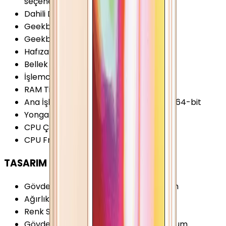
seçeneği var
Dahili Depolama
:
16 GB
Geekbench 5 (Single-core)
:
275 Puan
Geekbench 5 (Multi-core)
:
505 Puan
Hafıza Kartı Desteği
:
Yok
Bellek (RAM)
:
1 GB
İşlemci Mimarisi
:
64-bit
RAM Tipi
:
LPDDR3
Ana İşlemci (CPU)
:
2x 1.3 GHz Cyclone 64-bit
Yonga Seti (Chipset)
:
Apple A7
CPU Çekirdeği
:
2 Çekirdek
CPU Frekansı
:
1.3 GHz
TASARIM
Gövde Malzemesi (Kapak)
:
Alüminyum
Ağırlık
:
112 Gram
Renk Seçenekleri
:
Altın Gri Gümüş
Gövde Malzemesi (Çerçeve)
:
Alüminyum