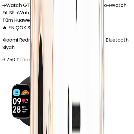
Watch
GT 4
Watch
GT 5
Watch
GT 5 Pro
Watch
Fit SE
Watch
Fit 3
Watch
GT3 Pro
Tüm Huawei Watch'lar
🔥 EN ÇOK SATAN
Xiaomi Redmi Watch 3 Active Plastik 47mm Bluetooth
Siyah
6.750
TL'den
başlayan fiyatlar