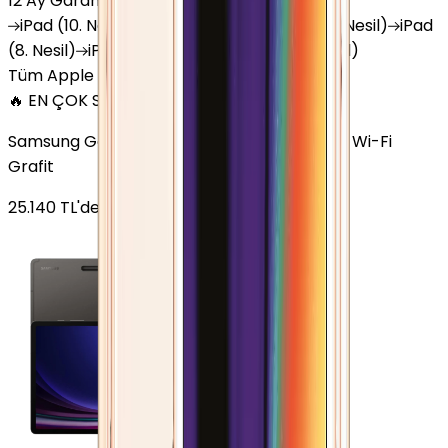
12 Ay Garanti
•
6 Taksit
iPad
(10. Nesil)
iPad
Air (6. Nesil)
iPad
(9. Nesil)
iPad
(8. Nesil)
iPad
Air (5. Nesil)
iPad
Air (2. Nesil)
Tüm Apple Tablet'ler
🔥 EN ÇOK SATAN
Samsung Galaxy Tab S9 Plus 256 GB 12.4 inç Wi-Fi
Grafit
25.140
TL'den
başlayan fiyatlar