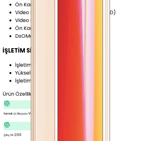
Ön Kamera Özellikleri
:
Yüz Algılama
Video Kayıt Çözünürlüğü
:
1080p (Full HD)
Video FPS Değeri
:
30 fps
Ön Kamera FPS Değeri
:
30 fps
DxOMark Camera (v3)
:
68 Puan
İŞLETİM SİSTEMİ
İşletim Sistemi
:
iOS
Yükseltilebilir Versiyon
:
iOS 12
İşletim Sistemi Versiyonu
:
iOS 7
Ürün Özellikleri
Tümünü Gör
Var
Parmak izi Okuyucu
2013
Çıkış Yılı