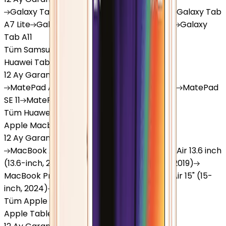
Galaxy
Tab S9 Plus
Galaxy
Tab S10 Ultra
Galaxy
Tab
A7 Lite
Galaxy
Tab A9
Galaxy
Tab A9 Plus
Galaxy
Tab A11
Tüm Samsung Tablet'ler
Huawei Tablet
12 Ay Garanti
•
6 Taksit
MatePad
Air
MatePad
11.5
MatePad
11.5"S
MatePad
SE 11
MatePad
12 X
Tüm Huawei Tablet'ler
Apple Macbook
12 Ay Garanti
•
12 Taksit
MacBook
Air 13" (13-inch, 2020)
MacBook
Air 13.6 inch
(13.6-inch, 2022)
MacBook
Air 13" (13-inch, 2019)
MacBook
Pro 16" (16-inch, 2019)
MacBook
Air 15" (15-
inch, 2024)
MacBook
Air 13"
Tüm Apple Macbook'lar
Apple Tablet