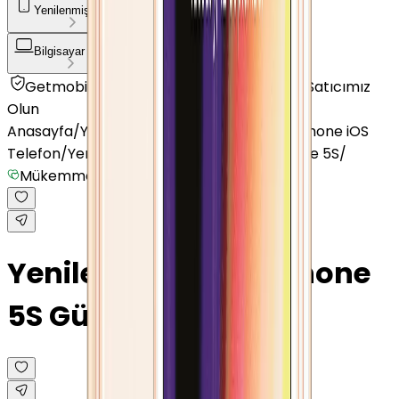
Yenilenmiş Telefon
Akıllı Saat ve Bileklik
Bilgisayar / Tablet
Aksesuar
Getmobil Güvencesi
Mağazalarımız
Satıcımız
Olun
Anasayfa
/
Yenilenmiş Telefon
/
Yenilenmiş iPhone iOS
Telefon
/
Yenilenmiş Apple
/
Yenilenmiş iPhone 5S
/
Mükemmel
Yenilenmiş Apple iPhone
5S Gümüş 64 GB