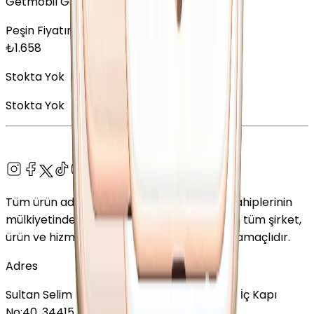
Getmobil Garantisi
Peşin Fiyatına
12
x
138,17
TL
₺
1.658
Stokta Yok
Stokta Yok
Tüm ürün adları, logolar ve markalar ilgili sahiplerinin
mülkiyetindedir. Bu web sitesinde kullanılan tüm şirket,
ürün ve hizmet adları yalnızca tanımlama amaçlıdır.
Adres
Sultan Selim Mahallesi, Lalegül Sokağı No:5, İç Kapı
No:40, 34415 Kağıthane/İstanbul