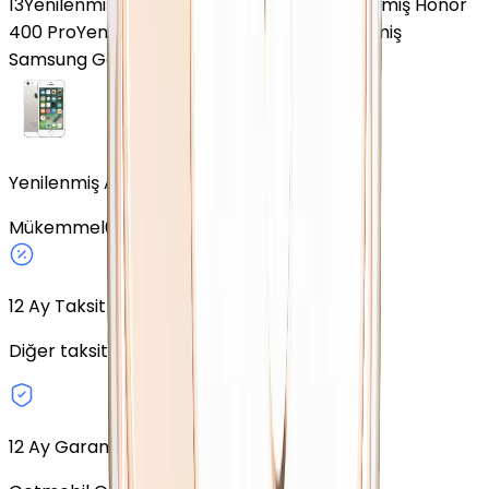
13
Yenilenmiş Samsung Galaxy S25 FE
Yenilenmiş Honor
400 Pro
Yenilenmiş Apple iPhone XR
Yenilenmiş
Samsung Galaxy J7 Core
Yenilenmiş Apple iPhone 5S Gümüş 64 GB
Mükemmel
64 GB
Gümüş
Fiziki SIM
12
Ay Taksit Seçeneği
Diğer taksit seçeneklerini keşfedin.
12 Ay Garanti