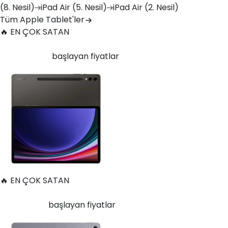
(8. Nesil)
iPad
Air (5. Nesil)
iPad
Air (2. Nesil)
Tüm Apple Tablet'ler
🔥 EN ÇOK SATAN
Samsung Galaxy Tab S9 Plus 256 GB 12.4 inç Wi-Fi Grafit
25.140
TL'den
başlayan fiyatlar
🔥 EN ÇOK SATAN
Huawei MatePad 11.5 128 GB 11.5 inç Wi-Fi Uzay Grisi
11.997
TL'den
başlayan fiyatlar