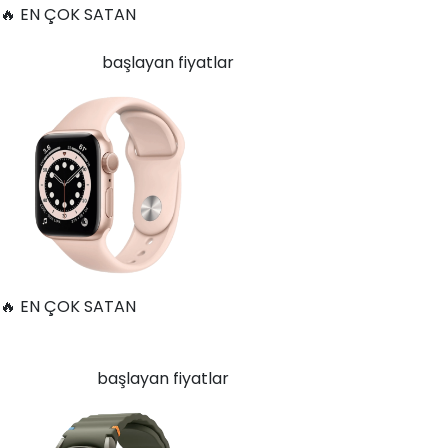
🔥 EN ÇOK SATAN
Apple Watch Series 6 Alüminyum 40mm GPS Altın
10.668
TL'den
başlayan fiyatlar
🔥 EN ÇOK SATAN
Samsung Galaxy Watch 7 Alüminyum 44 mm Bluetooth
Wi-Fi Yeşil
8.766
TL'den
başlayan fiyatlar