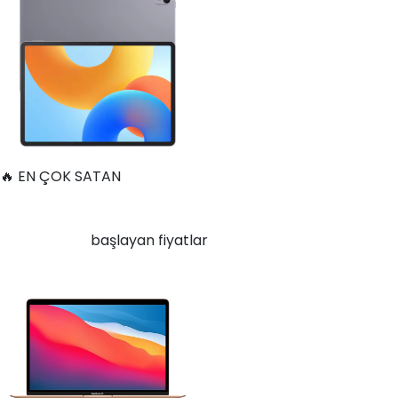
🔥 EN ÇOK SATAN
Apple MacBook Air 13" (13-inch, 2020) 1.1 GHz Core i5 8 GB
256 GB Altın
21.400
TL'den
başlayan fiyatlar