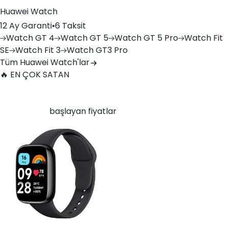
Huawei Watch
12 Ay Garanti
•
6 Taksit
Watch
GT 4
Watch
GT 5
Watch
GT 5 Pro
Watch
Fit
SE
Watch
Fit 3
Watch
GT3 Pro
Tüm Huawei Watch'lar
🔥 EN ÇOK SATAN
Xiaomi Redmi Watch 3 Active Plastik 47mm Bluetooth
Siyah
6.750
TL'den
başlayan fiyatlar