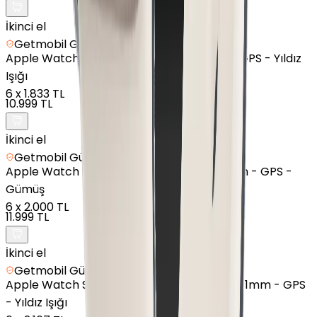
İkinci el
Getmobil Güvencesi
Apple
Watch SE 2 - Alüminyum - 40mm - GPS - Yıldız
Işığı
6
x
1.833 TL
10.999 TL
İkinci el
Getmobil Güvencesi
Apple
Watch Series 8 - Alüminyum - 45mm - GPS -
Gümüş
6
x
2.000 TL
11.999 TL
İkinci el
Getmobil Güvencesi
Apple
Watch Series 7 Nike - Alüminyum - 41mm - GPS
- Yıldız Işığı