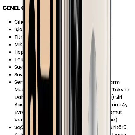
GENEL ÖZELLİKLER
Cihaz İşletim Sistemi
:
watchOS
İşletim Sistemi Versiyonu
:
watchOS 4
Titreşim
:
Var
Mikrofon
:
Var
Hoparlör
:
Var
Telefon Görüşmesi
:
Var
Suya Dayanıklılık
:
Var
Suya Dayanıklılık Özellikleri
:
5 ATM
Servis ve Uygulamalar
:
Akıllı Bildirimler Alarm
Müzik Çalar Kontrolü Kamera Kumandası Takvim
Dahili Medya Oynatıcı Navigasyon (Harita) Siri
Asistan Dünya Saatleri Arayan İsmi Gösterimi Ay
Evreleri Gösterimi Digital Crown Ses ile Komut
Verme Sesli Yanıt (Sesi metne dönüştürme)
Sağlık ve Yaşam
:
Nabız (Kalp Atış Hızı) Monitörü
Kalori Takibi Uyku Monitörü Hareketsizlik Uyarısı