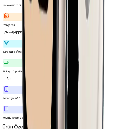
watchOS
Sistemi
Yonga Seti
Apple S3
(Chipset)
Var
Konum Bilgisi
334
Batarya Kapasitesi
mAh
Var
İvmeölçer
iOS
Uyumlu İşletim Sistemi
Ürün Özellikleri
Tümünü Gör