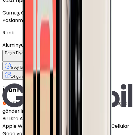
Kasa Tipi
Gümüş, GPS
Alüminyum
3.299 TL
Paslanmaz Çelik
Renk
Alüminyum, GPS
3.299 TL
Peşin Fiyatına
6
Taksit
x
1.039,17 TL
6 Ay
Taksit
12 Ay
Güvence
4 iş
gününde
14 gün
içinde iade
Ürün Fırsatları
Sağlığınız için hijyen kurallarına uygun siyah kayış ile
gönderilmektedir.
Birlikte Al
En Çok Eşleştirilen
Apple Watch Series 3 Paslanmaz Çelik 42mm Cellular
Gece yarısı ile uyumludur.