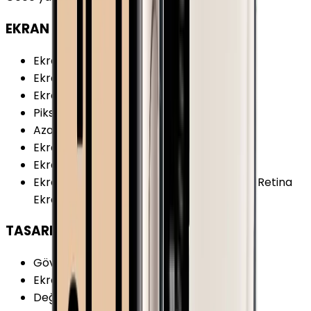
EKRAN
Ekran
:
Var
Ekran Boyutu
:
1.65 inç
Ekran Çözünürlüğü
:
312x390 piksel
Piksel Yoğunluğu
:
303 PPI
Azami Parlaklık
:
1000 nit
Ekran Renk Sayısı
:
16M
Ekran Teknolojisi
:
AMOLED
Ekran Özellikleri
:
Force Touch Ion-X Cam Retina
Ekran
TASARIM
Gövde Ağırlık
:
32.3 g
Ekran Şekli
:
Kare
Değiştirilebilir Kordon
:
Var