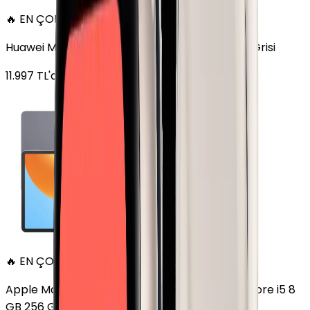
🔥 EN ÇOK SATAN
Huawei MatePad 11.5 128 GB 11.5 inç Wi-Fi Uzay Grisi
11.997
TL'den
başlayan fiyatlar
🔥 EN ÇOK SATAN
Apple MacBook Air 13" (13-inch, 2020) 1.1 GHz Core i5 8
GB 256 GB Altın