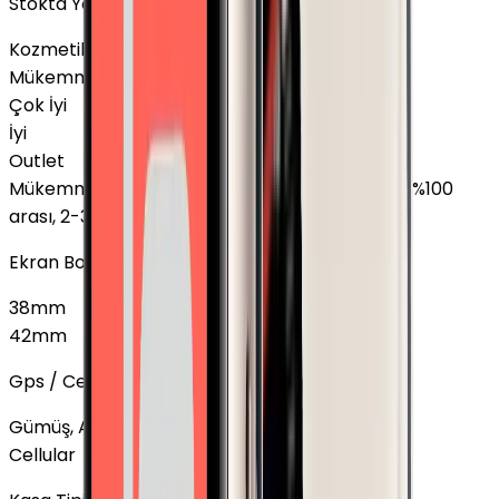
Stokta Yok
Kozmetik Durumu
Nasıl Görünüyor?
Mükemmel
Çok İyi
İyi
Outlet
Mükemmel
:
Ekranda leke yok, Pil sağlığı %85 - %100
arası, 2-3 hafif çizik
Ekran Boyutu
38mm
42mm
Gps / Cellular
Gümüş, Alüminyum
GPS
3.299 TL
Cellular