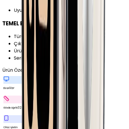
Uyumlu İşletim Sistemi
:
iOS
TEMEL BİLGİLER
Türü
:
Akıllı Saat
Çıkış Yılı
:
2017
Ürün Ailesi
:
Apple Watch
Seri
:
Watch Series 3
Ürün Özellikleri
Tümünü Gör
Var
Ekran
32.3 g
Gövde Ağırlık
Cihaz İşletim