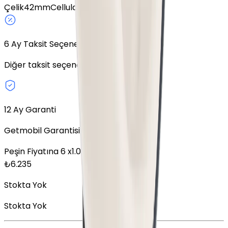
Çelik
42mm
Cellular
6
Ay Taksit Seçeneği
Diğer taksit seçeneklerini keşfedin.
12 Ay Garanti
Getmobil Garantisi
Peşin Fiyatına
6
x
1.039,17
TL
₺
6.235
Stokta Yok
Stokta Yok