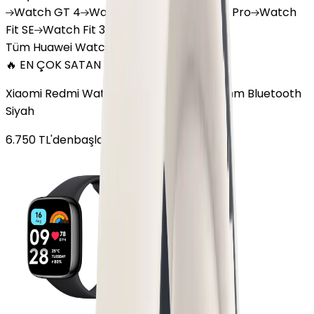
Watch
GT 4
Watch
GT 5
Watch
GT 5 Pro
Watch
Fit SE
Watch
Fit 3
Watch
GT3 Pro
Tüm Huawei Watch'lar
🔥 EN ÇOK SATAN
Xiaomi Redmi Watch 3 Active Plastik 47mm Bluetooth
Siyah
6.750
TL'den
başlayan fiyatlar