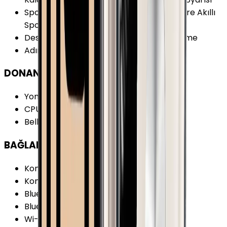
Spor ve Aktivite
:
Hava Durumu Kronometre Akıllı
Spor Modu Akıllı Koç Geri Sayım Sayacı
Desteklenen Aktiviteler
:
Koşu Bisiklet Yüzme
Adımsayar
:
Var
DONANIM
Yonga Seti (Chipset)
:
Apple S3
CPU Çekirdeği
:
2
Bellek (RAM)
:
768 MB
BAĞLANTILAR
Konum Bilgisi
:
Var
Konum Bilgisi Özellikleri
:
Glonass
Bluetooth
:
Var
Bluetooth Versiyonu
:
4.2
Wi-Fi
:
Var