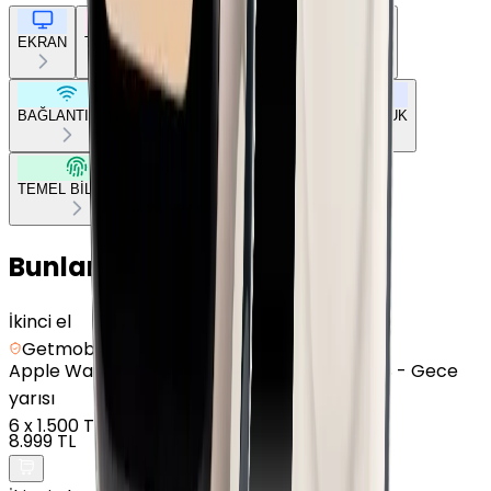
EKRAN
TASARIM
GENEL ÖZELLİKLER
DONANIM
BAĞLANTILAR
BATARYA
SENSÖRLER
UYUMLULUK
TEMEL BİLGİLER
Bunları da Beğenebilirsin
İkinci el
Getmobil Güvencesi
Apple
Watch SE - Alüminyum - 44mm - GPS - Gece
yarısı
6
x
1.500 TL
8.999 TL