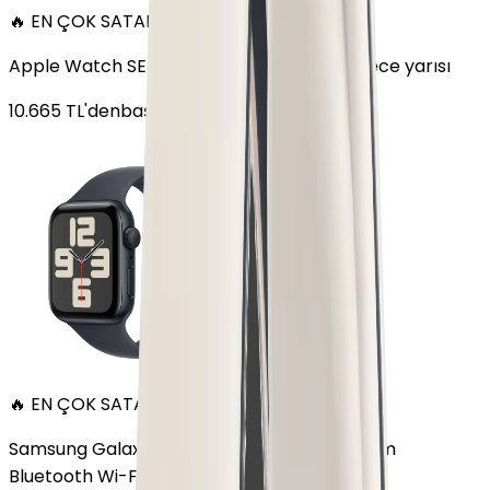
🔥 EN ÇOK SATAN
Apple Watch SE Alüminyum 44mm GPS Gece yarısı
10.665
TL'den
başlayan fiyatlar
🔥 EN ÇOK SATAN
Samsung Galaxy Watch 7 Alüminyum 44 mm
Bluetooth Wi-Fi Yeşil