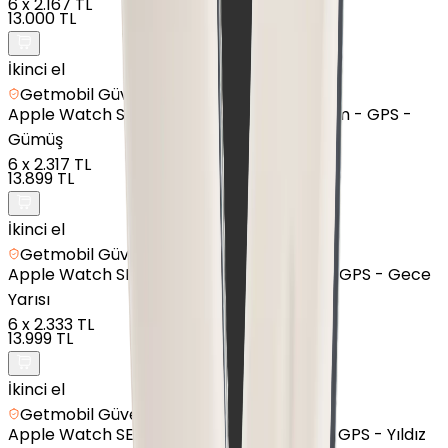
6
x
2.167 TL
13.000 TL
İkinci el
Getmobil Güvencesi
Apple
Watch Series 9 - Alüminyum - 45mm - GPS -
Gümüş
6
x
2.317 TL
13.899 TL
İkinci el
Getmobil Güvencesi
Apple
Watch SE 3 - Alüminyum - 44mm - GPS - Gece
Yarısı
6
x
2.333 TL
13.999 TL
İkinci el
Getmobil Güvencesi
Apple
Watch SE 3 - Alüminyum - 40mm - GPS - Yıldız