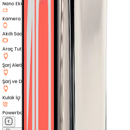
Nano Ekran Koruyucu
Kamera Cam Koruyucu
Akıllı Saat Aksesuarları
Araç Tutucu
Şarj Aleti
Şarj ve Data Kablosu
Kulak İçi Kulaklık
Powerbank