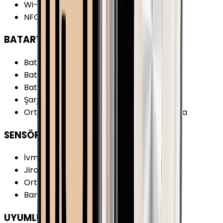
Wi-Fi Özellikleri
:
Wi-Fi 4 (802.11 b/g/n)
NFC
:
Var
BATARYA
Batarya Kapasitesi
:
334 mAh
Batarya Gücü
:
1.27 Wh
Batarya Teknolojisi
:
Lithium Ion
Şarj Biçimi
:
Şarj İstasyonu (MagSafe)
Ortalama Kullanımda Batarya Ömrü
:
18 sa
SENSÖRLER
İvmeölçer
:
Var
Jiroskop
:
Var
Ortam Işığı Sensörü
:
Var
Barometre
:
Var
UYUMLULUK