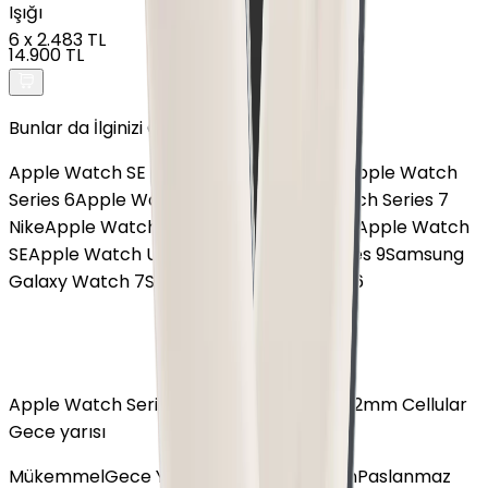
Işığı
6
x
2.483 TL
14.900 TL
Bunlar da İlginizi Çekebilir
Apple Watch SE 2
Apple Watch Series 8
Apple Watch
Series 6
Apple Watch Series 10
Apple Watch Series 7
Nike
Apple Watch SE 3
Apple Watch Ultra
Apple Watch
SE
Apple Watch Ultra 2
Apple Watch Series 9
Samsung
Galaxy Watch 7
Samsung Galaxy Watch 6
Apple Watch Series 3 Paslanmaz Çelik 42mm Cellular
Gece yarısı
Mükemmel
Gece Yarısı
Spor Siyah Kordon
Paslanmaz