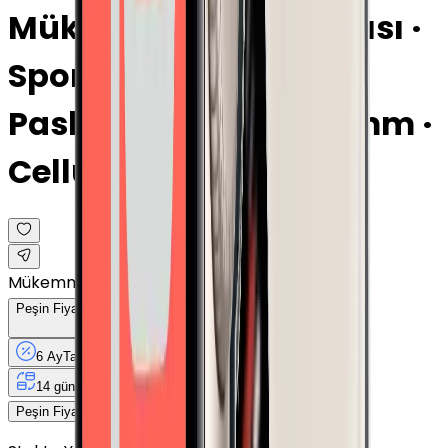
Mükemmel · Gece Yarısı ·
Spor Siyah Kordon ·
Paslanmaz Çelik · 42mm ·
Cellular
Mükemmel
Peşin Fiyatına
6
Taksit
x
1.039,17 TL
6 Ay
Taksit
12 Ay
Güvence
4 iş
gününde
14 gün
içinde iade
6.235 TL
Peşin Fiyatına
6
taksit x
1.039,17 TL