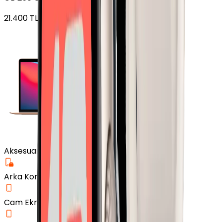
21.400
TL'den
başlayan fiyatlar
Aksesuar
Arka Koruma Kılıf
Cam Ekran Koruyucu