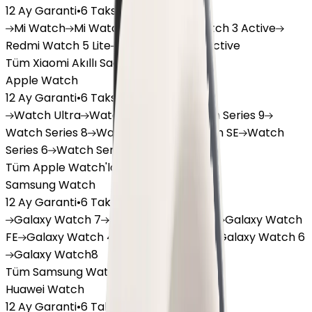
12 Ay Garanti
•
6 Taksit
Mi
Watch
Mi
Watch Lite
Redmi
Watch 3 Active
Redmi
Watch 5 Lite
Redmi
Watch 5 Active
Tüm Xiaomi Akıllı Saat'lar
Apple Watch
12 Ay Garanti
•
6 Taksit
Watch
Ultra
Watch
Series 10
Watch
Series 9
Watch
Series 8
Watch
Series 7
Watch
SE
Watch
Series 6
Watch
Series 5
Tüm Apple Watch'lar
Samsung Watch
12 Ay Garanti
•
6 Taksit
Galaxy
Watch 7
Galaxy
Watch Ultra
Galaxy
Watch
FE
Galaxy
Watch 4
Galaxy
Watch 5
Galaxy
Watch 6
Galaxy
Watch8
Tüm Samsung Watch'lar
Huawei Watch
12 Ay Garanti
•
6 Taksit