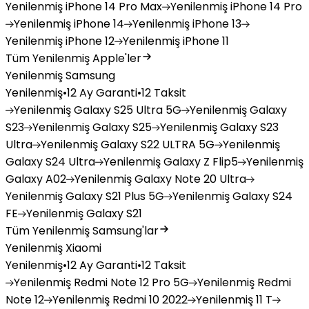
Yenilenmiş
iPhone 14 Pro Max
Yenilenmiş
iPhone 14 Pro
Yenilenmiş
iPhone 14
Yenilenmiş
iPhone 13
Yenilenmiş
iPhone 12
Yenilenmiş
iPhone 11
Tüm Yenilenmiş Apple'ler
Yenilenmiş Samsung
Yenilenmiş
•
12 Ay Garanti
•
12 Taksit
Yenilenmiş
Galaxy S25 Ultra 5G
Yenilenmiş
Galaxy
S23
Yenilenmiş
Galaxy S25
Yenilenmiş
Galaxy S23
Ultra
Yenilenmiş
Galaxy S22 ULTRA 5G
Yenilenmiş
Galaxy S24 Ultra
Yenilenmiş
Galaxy Z Flip5
Yenilenmiş
Galaxy A02
Yenilenmiş
Galaxy Note 20 Ultra
Yenilenmiş
Galaxy S21 Plus 5G
Yenilenmiş
Galaxy S24
FE
Yenilenmiş
Galaxy S21
Tüm Yenilenmiş Samsung'lar
Yenilenmiş Xiaomi
Yenilenmiş
•
12 Ay Garanti
•
12 Taksit
Yenilenmiş
Redmi Note 12 Pro 5G
Yenilenmiş
Redmi
Note 12
Yenilenmiş
Redmi 10 2022
Yenilenmiş
11 T