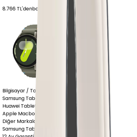
8.766
TL'den
başlayan fiyatlar
Bilgisayar / Tablet
Samsung Tablet
Huawei Tablet
Apple Macbook
Diğer Markalar
Samsung Tablet
12 Ay Garanti
•
6 Taksit