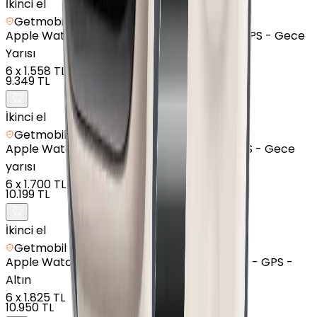
İkinci el
Getmobil Güvencesi
Apple
Watch SE 2 - Alüminyum - 44mm - GPS - Gece
Yarısı
6
x
1.558 TL
9.349 TL
İkinci el
Getmobil Güvencesi
Apple
Watch SE - Alüminyum - 40mm - GPS - Gece
yarısı
6
x
1.700 TL
10.199 TL
İkinci el
Getmobil Güvencesi
Apple
Watch Series 6 - Alüminyum - 44mm - GPS -
Altın
6
x
1.825 TL
10.950 TL