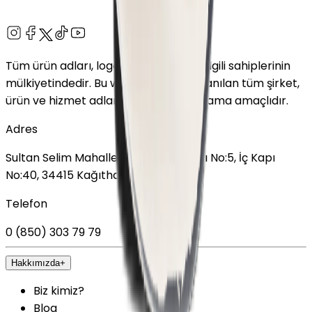
Tüm ürün adları, logolar ve markalar ilgili sahiplerinin
mülkiyetindedir. Bu web sitesinde kullanılan tüm şirket,
ürün ve hizmet adları yalnızca tanımlama amaçlıdır.
Adres
Sultan Selim Mahallesi, Lalegül Sokağı No:5, İç Kapı
No:40, 34415 Kağıthane/İstanbul
Telefon
0 (850) 303 79 79
Hakkımızda
+
Biz kimiz?
Blog