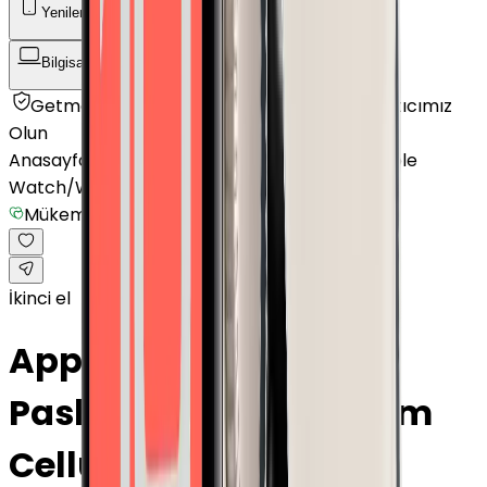
Yenilenmiş Telefon
Akıllı Saat ve Bileklik
Bilgisayar / Tablet
Aksesuar
Getmobil Güvencesi
Mağazalarımız
Satıcımız
Olun
Anasayfa
/
Akıllı Saat ve Bileklik
/
Akıllı Saat
/
Apple
Watch
/
Watch Series 3
/
Mükemmel
İkinci el
Apple Watch Series 3
Paslanmaz Çelik 42mm
Cellular Gece yarısı