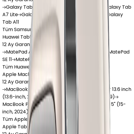
Galaxy
Tab S9 Plus
Galaxy
Tab S10 Ultra
Galaxy
Tab
A7 Lite
Galaxy
Tab A9
Galaxy
Tab A9 Plus
Galaxy
Tab A11
Tüm Samsung Tablet'ler
Huawei Tablet
12 Ay Garanti
•
6 Taksit
MatePad
Air
MatePad
11.5
MatePad
11.5"S
MatePad
SE 11
MatePad
12 X
Tüm Huawei Tablet'ler
Apple Macbook
12 Ay Garanti
•
12 Taksit
MacBook
Air 13" (13-inch, 2020)
MacBook
Air 13.6 inch
(13.6-inch, 2022)
MacBook
Air 13" (13-inch, 2019)
MacBook
Pro 16" (16-inch, 2019)
MacBook
Air 15" (15-
inch, 2024)
MacBook
Air 13"
Tüm Apple Macbook'lar
Apple Tablet