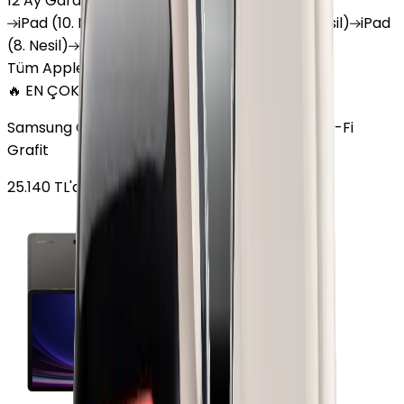
12 Ay Garanti
•
6 Taksit
iPad
(10. Nesil)
iPad
Air (6. Nesil)
iPad
(9. Nesil)
iPad
(8. Nesil)
iPad
Air (5. Nesil)
iPad
Air (2. Nesil)
Tüm Apple Tablet'ler
🔥 EN ÇOK SATAN
Samsung Galaxy Tab S9 Plus 256 GB 12.4 inç Wi-Fi
Grafit
25.140
TL'den
başlayan fiyatlar