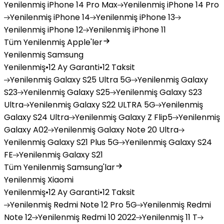
Yenilenmiş
iPhone 14 Pro Max
Yenilenmiş
iPhone 14 Pro
Yenilenmiş
iPhone 14
Yenilenmiş
iPhone 13
Yenilenmiş
iPhone 12
Yenilenmiş
iPhone 11
Tüm Yenilenmiş Apple'ler
Yenilenmiş Samsung
Yenilenmiş
•
12 Ay Garanti
•
12 Taksit
Yenilenmiş
Galaxy S25 Ultra 5G
Yenilenmiş
Galaxy
S23
Yenilenmiş
Galaxy S25
Yenilenmiş
Galaxy S23
Ultra
Yenilenmiş
Galaxy S22 ULTRA 5G
Yenilenmiş
Galaxy S24 Ultra
Yenilenmiş
Galaxy Z Flip5
Yenilenmiş
Galaxy A02
Yenilenmiş
Galaxy Note 20 Ultra
Yenilenmiş
Galaxy S21 Plus 5G
Yenilenmiş
Galaxy S24
FE
Yenilenmiş
Galaxy S21
Tüm Yenilenmiş Samsung'lar
Yenilenmiş Xiaomi
Yenilenmiş
•
12 Ay Garanti
•
12 Taksit
Yenilenmiş
Redmi Note 12 Pro 5G
Yenilenmiş
Redmi
Note 12
Yenilenmiş
Redmi 10 2022
Yenilenmiş
11 T