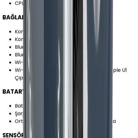
CPU Çekirdeği
:
2
BAĞLANTILAR
Konum Bilgisi
:
Var
Konum Bilgisi Özellikleri
:
Glonass GPS
Bluetooth
:
Var
Bluetooth Versiyonu
:
5.0
Wi-Fi
:
Var
Wi-Fi Özellikleri
:
Wi-Fi 4 (802.11 b/g/n) Apple U1
Çip Apple W3 Çip 2.4 GHz 5 GHz
BATARYA
Batarya Teknolojisi
:
Lithium Ion
Şarj Biçimi
:
Manyetik Şarj İstasyonu
Ortalama Kullanımda Batarya Ömrü
:
18 sa
SENSÖRLER