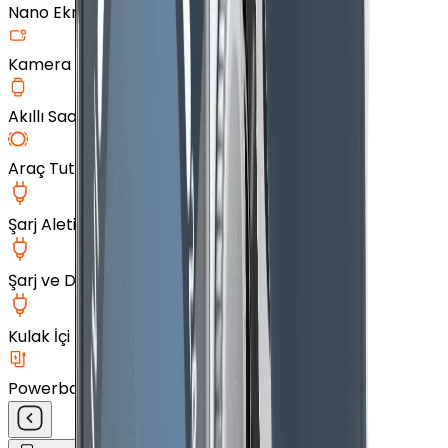
Nano Ekran Koruyucu
Kamera Cam Koruyucu
Akıllı Saat Aksesuarları
Araç Tutucu
Şarj Aleti
Şarj ve Data Kablosu
Kulak İçi Kulaklık
Powerbank