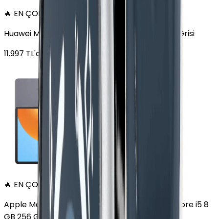
🔥 EN ÇOK SATAN
Huawei MatePad 11.5 128 GB 11.5 inç Wi-Fi Uzay Grisi
11.997
TL'den
başlayan fiyatlar
🔥 EN ÇOK SATAN
Apple MacBook Air 13" (13-inch, 2020) 1.1 GHz Core i5 8
GB 256 GB Altın