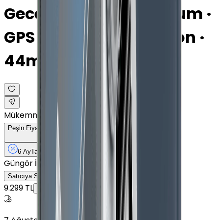
Gece Yarısı · Alüminyum ·
GPS · Spor Siyah Kordon ·
44mm
Mükemmel
Peşin Fiyatına
6
Taksit
x
1.333,17 TL
6 Ay
Taksit
12 Ay
Güvence
14 gün
içinde iade
Güngör İletişim
7
Satıcıya Sor
9.299 TL
7.999 TL
Peşin Fiyatına
6
taksit x
1.333,17 TL