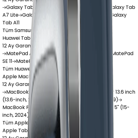
Galaxy
Tab S9 Plus
Galaxy
Tab S10 Ultra
Galaxy
Tab
A7 Lite
Galaxy
Tab A9
Galaxy
Tab A9 Plus
Galaxy
Tab A11
Tüm Samsung Tablet'ler
Huawei Tablet
12 Ay Garanti
•
6 Taksit
MatePad
Air
MatePad
11.5
MatePad
11.5"S
MatePad
SE 11
MatePad
12 X
Tüm Huawei Tablet'ler
Apple Macbook
12 Ay Garanti
•
12 Taksit
MacBook
Air 13" (13-inch, 2020)
MacBook
Air 13.6 inch
(13.6-inch, 2022)
MacBook
Air 13" (13-inch, 2019)
MacBook
Pro 16" (16-inch, 2019)
MacBook
Air 15" (15-
inch, 2024)
MacBook
Air 13"
Tüm Apple Macbook'lar
Apple Tablet