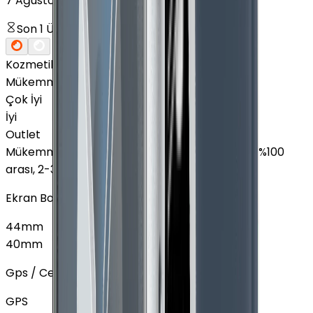
7 Ağustos'ta kargoda!
Son
1
Ürün
Kozmetik Durumu
Nasıl Görünüyor?
Mükemmel
Çok İyi
İyi
Outlet
Mükemmel
:
Ekranda leke yok, Pil sağlığı %85 - %100
arası, 2-3 hafif çizik
Ekran Boyutu
44mm
40mm
Gps / Cellular
GPS