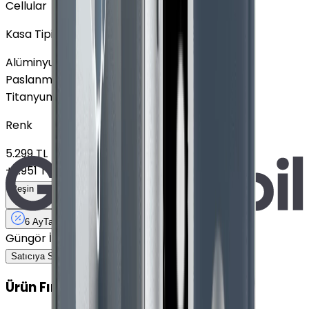
Cellular
Kasa Tipi
Alüminyum
Paslanmaz Çelik
Titanyum
Renk
5.299 TL
+
2.951 TL
Peşin Fiyatına
6
Taksit
x
1.333,17 TL
6 Ay
Taksit
12 Ay
Güvence
14 gün
içinde iade
Güngör İletişim
7
Satıcıya Sor
Ürün Fırsatları