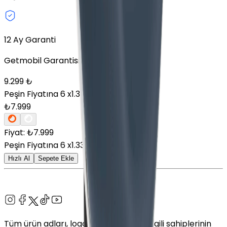
12 Ay Garanti
Getmobil Garantisi
9.299
₺
Peşin Fiyatına
6
x
1.333,17
TL
₺
7.999
Fiyat: ₺
7.999
Peşin Fiyatına
6
x
1.333,17
TL
Hızlı Al
Sepete Ekle
Tüm ürün adları, logolar ve markalar ilgili sahiplerinin