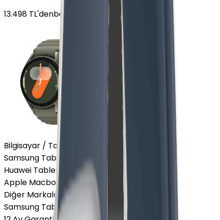
13.498
TL'den
başlayan fiyatlar
Bilgisayar / Tablet
Samsung Tablet
Huawei Tablet
Apple Macbook
Diğer Markalar
Samsung Tablet
12 Ay Garanti
•
6 Taksit