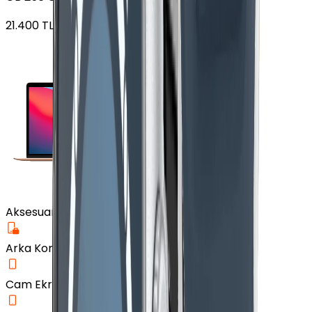
21.400
TL'den
başlayan fiyatlar
Aksesuar
Arka Koruma Kılıf
Cam Ekran Koruyucu