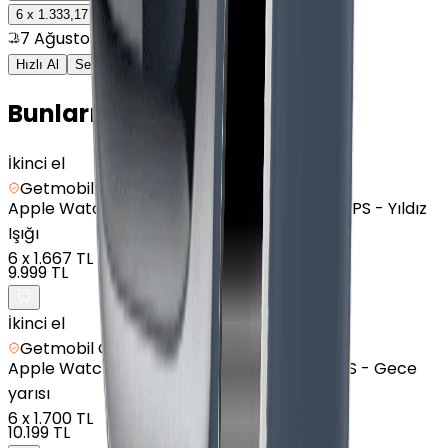
7.999 TL
6
x
1.333,17 TL
7 Ağustos'ta kargoda!
Hızlı Al
Sepete Ekle
Bunları da Beğenebilirsin
İkinci el
Getmobil Güvencesi
Apple
Watch SE 2 - Alüminyum - 44mm - GPS - Yıldız
Işığı
6
x
1.667 TL
9.999 TL
İkinci el
Getmobil Güvencesi
Apple
Watch SE - Alüminyum - 40mm - GPS - Gece
yarısı
6
x
1.700 TL
10.199 TL