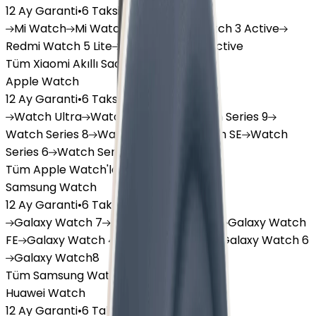
12 Ay Garanti
•
6 Taksit
Mi
Watch
Mi
Watch Lite
Redmi
Watch 3 Active
Redmi
Watch 5 Lite
Redmi
Watch 5 Active
Tüm Xiaomi Akıllı Saat'lar
Apple Watch
12 Ay Garanti
•
6 Taksit
Watch
Ultra
Watch
Series 10
Watch
Series 9
Watch
Series 8
Watch
Series 7
Watch
SE
Watch
Series 6
Watch
Series 5
Tüm Apple Watch'lar
Samsung Watch
12 Ay Garanti
•
6 Taksit
Galaxy
Watch 7
Galaxy
Watch Ultra
Galaxy
Watch
FE
Galaxy
Watch 4
Galaxy
Watch 5
Galaxy
Watch 6
Galaxy
Watch8
Tüm Samsung Watch'lar
Huawei Watch
12 Ay Garanti
•
6 Taksit