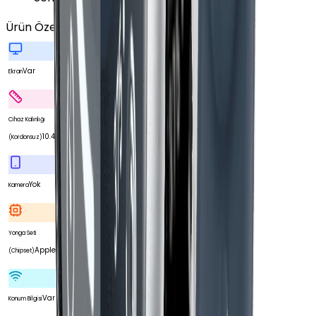
Ürün Özellikleri
Tümünü Gör
Var
Ekran
Cihaz Kalınlığı
10.4 mm
(Kordonsuz)
Yok
Kamera
Yonga Seti
Apple S6 SiP
(Chipset)
Var
Konum Bilgisi