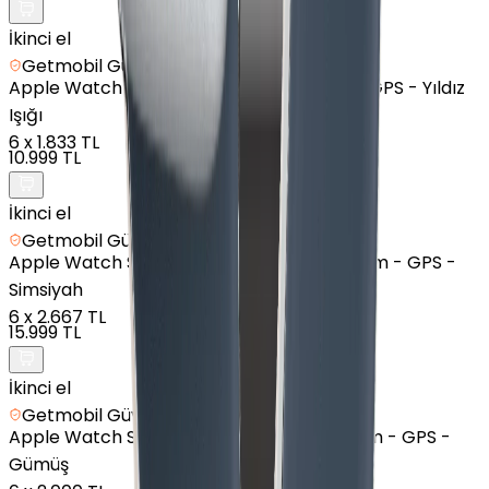
İkinci el
Getmobil Güvencesi
Apple
Watch SE 2 - Alüminyum - 40mm - GPS - Yıldız
Işığı
6
x
1.833 TL
10.999 TL
İkinci el
Getmobil Güvencesi
Apple
Watch Series 10 - Alüminyum - 46mm - GPS -
Simsiyah
6
x
2.667 TL
15.999 TL
İkinci el
Getmobil Güvencesi
Apple
Watch Series 8 - Alüminyum - 45mm - GPS -
Gümüş