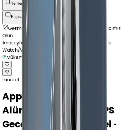
Yenilenmiş Telefon
Akıllı Saat ve Bileklik
Bilgisayar / Tablet
Aksesuar
Getmobil Güvencesi
Mağazalarımız
Satıcımız
Olun
Anasayfa
/
Akıllı Saat ve Bileklik
/
Akıllı Saat
/
Apple
Watch
/
Watch Series 6
/
Mükemmel
İkinci el
Apple Watch Series 6
Alüminyum 44mm GPS
Gece yarısı Mükemmel ·