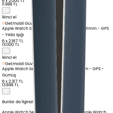
6
x
2.000 TL
11.999 TL
İkinci el
Getmobil Güvencesi
Apple
Watch Series 7 Nike - Alüminyum - 41mm - GPS
- Yıldız Işığı
6
x
2.167 TL
13.000 TL
İkinci el
Getmobil Güvencesi
Apple
Watch Series 9 - Alüminyum - 45mm - GPS -
Gümüş
6
x
2.317 TL
13.899 TL
Bunlar da İlginizi Çekebilir
Apple Watch Series 4
Apple Watch SE 2
Apple Watch