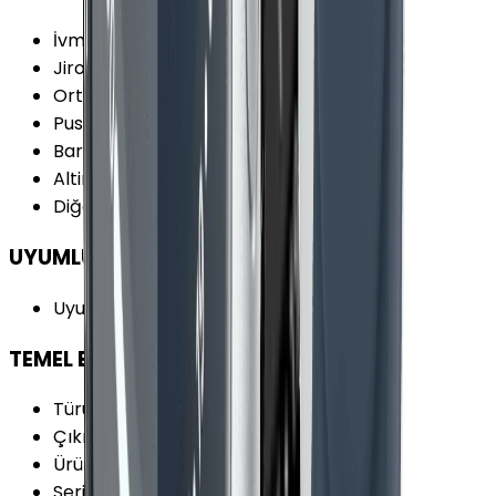
İvmeölçer
:
Var
Jiroskop
:
Var
Ortam Işığı Sensörü
:
Var
Pusula
:
Var
Barometre
:
Var
Altimetre
:
Var
Diğer Sensörler
:
Gürültü Sensörü
UYUMLULUK
Uyumlu İşletim Sistemi
:
iOS
TEMEL BİLGİLER
Türü
:
Akıllı Saat
Çıkış Yılı
:
2020
Ürün Ailesi
:
Apple Watch
Seri
:
Watch Series 6