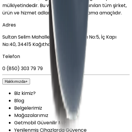
mülkiyetindedir. Bu web sitesinde kullanılan tüm şirket,
ürün ve hizmet adları yalnızca tanımlama amaçlıdır.
Adres
Sultan Selim Mahallesi, Lalegül Sokağı No:5, İç Kapı
No:40, 34415 Kağıthane/İstanbul
Telefon
0 (850) 303 79 79
Hakkımızda
+
Biz kimiz?
Blog
Belgelerimiz
Mağazalarımız
Getmobil Güvenilir Mi?
Yenilenmiş Cihazlarda Güvence