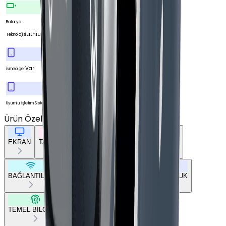
Batarya
Lithium Ion
Teknolojisi
Var
İvmeölçer
iOS
Uyumlu İşletim Sistemi
Ürün Özellikleri
Tümünü Gör
EKRAN
TASARIM
GENEL ÖZELLİKLER
DONANIM
BAĞLANTILAR
BATARYA
SENSÖRLER
UYUMLULUK
TEMEL BİLGİLER