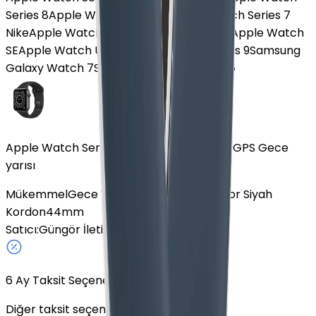
Series 8
Apple Watch Series 10
Apple Watch Series 7
Nike
Apple Watch SE 3
Apple Watch Ultra
Apple Watch
SE
Apple Watch Ultra 2
Apple Watch Series 9
Samsung
Galaxy Watch 7
Samsung Galaxy Watch 6
Apple Watch Series 6 Alüminyum 44mm GPS Gece
yarısı
Mükemmel
Gece Yarısı
Alüminyum
GPS
Spor Siyah
Kordon
44mm
Satıcı:
Güngör İletişim
7
6
Ay Taksit Seçeneği
Diğer taksit seçeneklerini keşfedin.