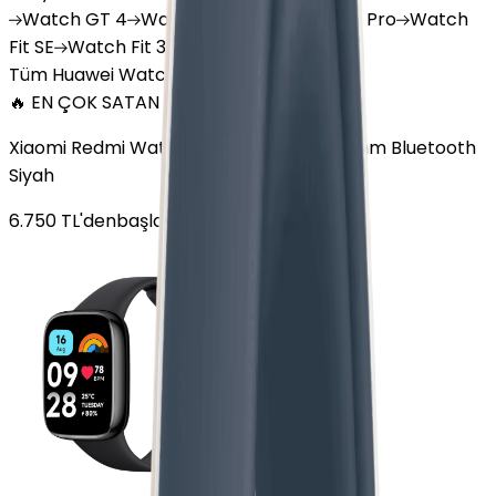
Watch
GT 4
Watch
GT 5
Watch
GT 5 Pro
Watch
Fit SE
Watch
Fit 3
Watch
GT3 Pro
Tüm Huawei Watch'lar
🔥 EN ÇOK SATAN
Xiaomi Redmi Watch 3 Active Plastik 47mm Bluetooth
Siyah
6.750
TL'den
başlayan fiyatlar