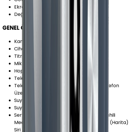
Ekran Şekli
:
Kare
Değiştirilebilir Kordon
:
Var
GENEL ÖZELLİKLER
Kamera
:
Yok
Cihaz İşletim Sistemi
:
watchOS
Titreşim
:
Var
Mikrofon
:
Var
Hoparlör
:
Var
Telefon Görüşmesi
:
Var
Telefon Görüşmesi Şekli
:
Bluetooth ile Telefon
Üzerinden
Suya Dayanıklılık
:
Var
Suya Dayanıklılık Özellikleri
:
5 ATM
Servis ve Uygulamalar
:
Akıllı Bildirimler Dahili
Medya Oynatıcı Hatırlatıcılar Navigasyon (Harita)
Siri Asistan GymKit