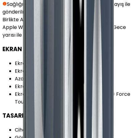
Sağlığınız için hijyen kurallarına uygun siyah kayış ile
gönderilmektedir.
Birlikte Al
En Çok Eşleştirilen
Apple Watch Series 6 Alüminyum 44mm GPS Gece
yarısı ile uyumludur.
EKRAN
Ekran
:
Var
Ekran Çözünürlüğü
:
368x448 piksel
Azami Parlaklık
:
1000 nit
Ekran Teknolojisi
:
LTPO OLED
Ekran Özellikleri
:
Sürekli Açık (Always-On) Force
Touch Ion-X Cam Retina Ekran
TASARIM
Cihaz Kalınlığı (Kordonsuz)
:
10.4 mm
Gövde Ağırlık
:
36.5 g