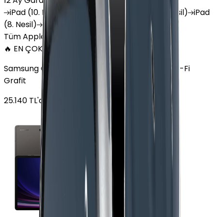
12 Ay Garanti
•
6 Taksit
iPad
(10. Nesil)
iPad
Air (6. Nesil)
iPad
(9. Nesil)
iPad
(8. Nesil)
iPad
Air (5. Nesil)
iPad
Air (2. Nesil)
Tüm Apple Tablet'ler
🔥 EN ÇOK SATAN
Samsung Galaxy Tab S9 Plus 256 GB 12.4 inç Wi-Fi
Grafit
25.140
TL'den
başlayan fiyatlar