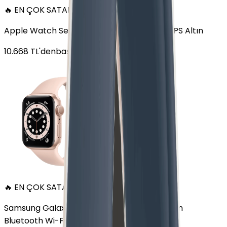
🔥 EN ÇOK SATAN
Apple Watch Series 6 Alüminyum 40mm GPS Altın
10.668
TL'den
başlayan fiyatlar
🔥 EN ÇOK SATAN
Samsung Galaxy Watch 7 Alüminyum 40 mm
Bluetooth Wi-Fi Yeşil