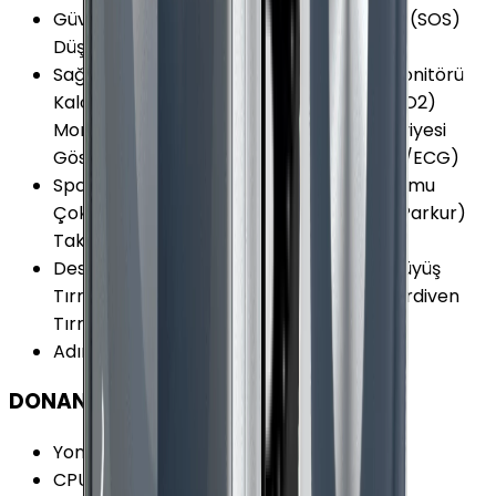
Güvenlik ve Koruma
:
Acil Durum Araması (SOS)
Düşme Algılama
Sağlık ve Yaşam
:
Nabız (Kalp Atış Hızı) Monitörü
Kalori Takibi Kandaki Oksijen Seviyesi (SpO2)
Monitörü Kadın Sağlığı Takipçisi Stres Seviyesi
Gösterimi Elektriksel Kalp Monitörü (EKG/ECG)
Spor ve Aktivite
:
Mesafe Ölçer Hava Durumu
Çoklu Spor Modu Akıllı Spor Modu Rota (Parkur)
Takibi
Desteklenen Aktiviteler
:
Koşu Bisiklet Yürüyüş
Tırmanış Yüzme Fitness Yoga Kardiyo Merdiven
Tırmanma Dayanıklılık Boks
Adımsayar
:
Var
DONANIM
Yonga Seti (Chipset)
:
Apple S6 SiP
CPU Mimarisi
:
64-bit