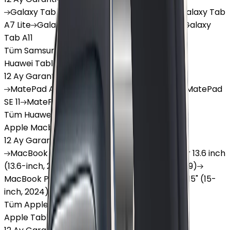
Galaxy
Tab S9 Plus
Galaxy
Tab S10 Ultra
Galaxy
Tab
A7 Lite
Galaxy
Tab A9
Galaxy
Tab A9 Plus
Galaxy
Tab A11
Tüm Samsung Tablet'ler
Huawei Tablet
12 Ay Garanti
•
6 Taksit
MatePad
Air
MatePad
11.5
MatePad
11.5"S
MatePad
SE 11
MatePad
12 X
Tüm Huawei Tablet'ler
Apple Macbook
12 Ay Garanti
•
12 Taksit
MacBook
Air 13" (13-inch, 2020)
MacBook
Air 13.6 inch
(13.6-inch, 2022)
MacBook
Air 13" (13-inch, 2019)
MacBook
Pro 16" (16-inch, 2019)
MacBook
Air 15" (15-
inch, 2024)
MacBook
Air 13"
Tüm Apple Macbook'lar
Apple Tablet