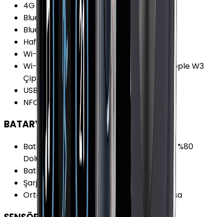
4G Özellikleri
:
LTE
Bluetooth
:
Var
Bluetooth Versiyonu
:
5.0
Hafıza Kartı Desteği
:
Yok
Wi-Fi
:
Var
Wi-Fi Özellikleri
:
Wi-Fi 4 (802.11 b/g/n) Apple W3
Çip 2.4 GHz 5 GHz
USB
:
Yok
NFC
:
Yok
BATARYA
Batarya Özellikleri
:
Hızlı Şarj 45 Dakikada %80
Dolum
Batarya Teknolojisi
:
Lithium Ion
Şarj Biçimi
:
Manyetik Şarj İstasyonu
Ortalama Kullanımda Batarya Ömrü
:
18 sa