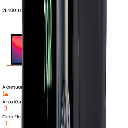
21.400
TL'den
başlayan fiyatlar
Aksesuar
Arka Koruma Kılıf
Cam Ekran Koruyucu