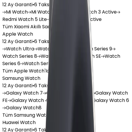
12 Ay Garanti
•
6 Taksit
Mi
Watch
Mi
Watch Lite
Redmi
Watch 3 Active
Redmi
Watch 5 Lite
Redmi
Watch 5 Active
Tüm Xiaomi Akıllı Saat'lar
Apple Watch
12 Ay Garanti
•
6 Taksit
Watch
Ultra
Watch
Series 10
Watch
Series 9
Watch
Series 8
Watch
Series 7
Watch
SE
Watch
Series 6
Watch
Series 5
Tüm Apple Watch'lar
Samsung Watch
12 Ay Garanti
•
6 Taksit
Galaxy
Watch 7
Galaxy
Watch Ultra
Galaxy
Watch
FE
Galaxy
Watch 4
Galaxy
Watch 5
Galaxy
Watch 6
Galaxy
Watch8
Tüm Samsung Watch'lar
Huawei Watch
12 Ay Garanti
•
6 Taksit