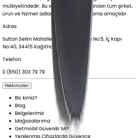
mülkiyetindedir. Bu web sitesinde kullanılan tüm şirket,
ürün ve hizmet adları yalnızca tanımlama amaçlıdır.
Adres
Sultan Selim Mahallesi, Lalegül Sokağı No:5, İç Kapı
No:40, 34415 Kağıthane/İstanbul
Telefon
0 (850) 303 79 79
Hakkımızda
+
Biz kimiz?
Blog
Belgelerimiz
Mağazalarımız
Getmobil Güvenilir Mi?
Yenilenmiş Cihazlarda Güvence