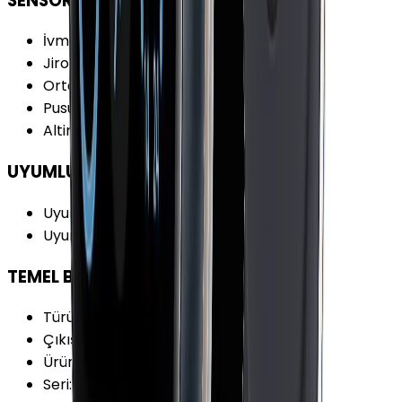
SENSÖRLER
İvmeölçer
:
Var
Jiroskop
:
Var
Ortam Işığı Sensörü
:
Var
Pusula
:
Var
Altimetre
:
Var
UYUMLULUK
Uyumlu İşletim Sistemi
:
iOS
Uyumlu İşl. Sis. Versiyonu
:
iOS 15+
TEMEL BİLGİLER
Türü
:
Akıllı Saat
Çıkış Yılı
:
2021
Ürün Ailesi
:
Apple Watch
Seri
:
Watch Series 7