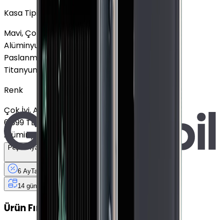
Kasa Tipi
Mavi, Çok İyi, GPS
Alüminyum
6.699 TL
Paslanmaz Çelik
Titanyum
Renk
Çok İyi, Alüminyum, GPS
6.699 TL
Alüminyum
+
1.000 TL
Peşin Fiyatına
6
Taksit
x
2.666,67 TL
6 Ay
Taksit
12 Ay
Güvence
4 iş
gününde
14 gün
içinde iade
Ürün Fırsatları