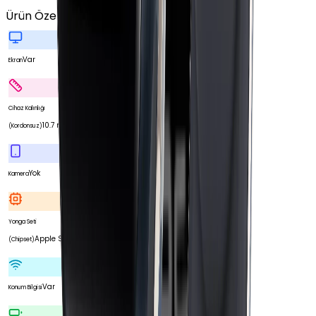
Ürün Özellikleri
Tümünü Gör
Var
Ekran
Cihaz Kalınlığı
10.7 mm
(Kordonsuz)
Yok
Kamera
Yonga Seti
Apple S7
(Chipset)
Var
Konum Bilgisi