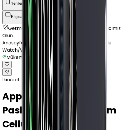
Yenilenmiş Telefon
Akıllı Saat ve Bileklik
Bilgisayar / Tablet
Aksesuar
Getmobil Güvencesi
Mağazalarımız
Satıcımız
Olun
Anasayfa
/
Akıllı Saat ve Bileklik
/
Akıllı Saat
/
Apple
Watch
/
Watch Series 7
/
Mükemmel
İkinci el
Apple Watch Series 7
Paslanmaz Çelik 45mm
Cellular Gece yarısı