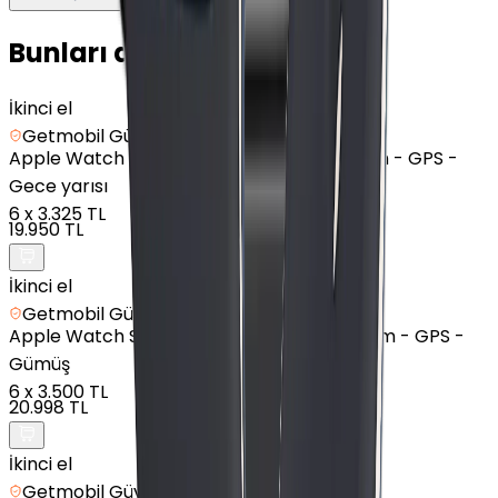
Bunları da Beğenebilirsin
İkinci el
Getmobil Güvencesi
Apple
Watch Series 9 - Alüminyum - 45mm - GPS -
Gece yarısı
6
x
3.325 TL
19.950 TL
İkinci el
Getmobil Güvencesi
Apple
Watch Series 10 - Alüminyum - 46mm - GPS -
Gümüş
6
x
3.500 TL
20.998 TL
İkinci el
Getmobil Güvencesi