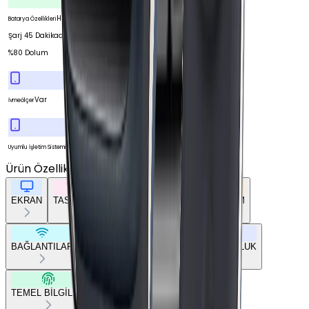
Hızlı
Batarya Özellikleri
Şarj 45 Dakikada
%80 Dolum
Var
İvmeölçer
iOS
Uyumlu İşletim Sistemi
Ürün Özellikleri
Tümünü Gör
EKRAN
TASARIM
GENEL ÖZELLİKLER
DONANIM
BAĞLANTILAR
BATARYA
SENSÖRLER
UYUMLULUK
TEMEL BİLGİLER