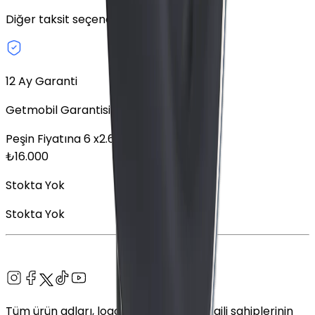
Diğer taksit seçeneklerini keşfedin.
12 Ay Garanti
Getmobil Garantisi
Peşin Fiyatına
6
x
2.666,67
TL
₺
16.000
Stokta Yok
Stokta Yok
Tüm ürün adları, logolar ve markalar ilgili sahiplerinin