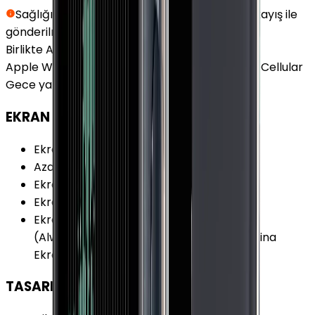
Sağlığınız için hijyen kurallarına uygun siyah kayış ile
gönderilmektedir.
Birlikte Al
En Çok Eşleştirilen
Apple Watch Series 7 Paslanmaz Çelik 45mm Cellular
Gece yarısı ile uyumludur.
EKRAN
Ekran
:
Var
Azami Parlaklık
:
1000 nit
Ekran Renk Sayısı
:
16M
Ekran Teknolojisi
:
OLED
Ekran Özellikleri
:
Dokunmatik Sürekli Açık
(Always-On) Ion-X Cam Kavisli Ekran Retina
Ekran
TASARIM