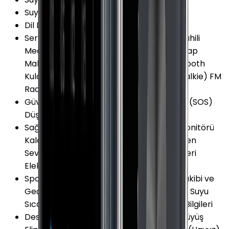
Suya Dayanıklılık Özellikleri
:
5 ATM
Dil Desteği
:
Türkçe
Servis ve Uygulamalar
:
Akıllı Bildirimler Dahili
Medya Oynatıcı Navigasyon (Harita) Hesap
Makinesi Siri Asistan Dünya Saatleri Bluetooth
Kulaklık ile Eşleşme Bas Konuş (Walkie-Talkie) FM
Radyo Gelgit Grafiği Sesli Uyarı
Güvenlik ve Koruma
:
Acil Durum Araması (SOS)
Düşme Algılama Uluslararası Acil Arama
Sağlık ve Yaşam
:
Nabız (Kalp Atış Hızı) Monitörü
Kalori Takibi Uyku Monitörü Kandaki Oksijen
Seviyesi (SpO2) Monitörü Nefes Egzersizleri
Elektriksel Kalp Monitörü (EKG/ECG)
Spor ve Aktivite
:
Mesafe Ölçer Aktivite Takibi ve
Geçmişi Hava Durumu Kronometre Deniz Suyu
Sıcaklığı Bilgileri Hedef Belirleme Rüzgar Bilgileri
Desteklenen Aktiviteler
:
Koşu Bisiklet Yürüyüş