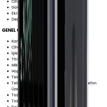
Cihaz Kalınlığı (Kordonsuz)
:
10.7 mm
Gövde Ağırlık
:
42.3 g
Ekran Şekli
:
Kare
Değiştirilebilir Kordon
:
Var
GENEL ÖZELLİKLER
Kamera
:
Yok
Cihaz İşletim Sistemi
:
watchOS
İşletim Sistemi Versiyonu
:
watchOS 8
Titreşim
:
Var
Mikrofon
:
Var
Hoparlör
:
Var
Telefon Görüşmesi
:
Var
Telefon Görüşmesi Şekli
:
Bluetooth ile Telefon
Üzerinden Sim ile Saat Üzerinden
Toza Dayanıklılık
:
Var
Toza Dayanıklılık Özellikleri
:
IP6X
Suya Dayanıklılık
:
Var