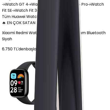
Watch
GT 4
Watch
GT 5
Watch
GT 5 Pro
Watch
Fit SE
Watch
Fit 3
Watch
GT3 Pro
Tüm Huawei Watch'lar
🔥 EN ÇOK SATAN
Xiaomi Redmi Watch 3 Active Plastik 47mm Bluetooth
Siyah
6.750
TL'den
başlayan fiyatlar