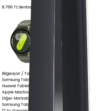
8.766
TL'den
başlayan fiyatlar
Bilgisayar / Tablet
Samsung Tablet
Huawei Tablet
Apple Macbook
Diğer Markalar
Samsung Tablet
12 Ay Garanti
•
6 Taksit