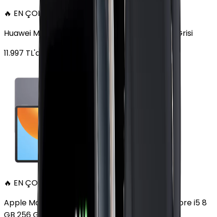
🔥 EN ÇOK SATAN
Huawei MatePad 11.5 128 GB 11.5 inç Wi-Fi Uzay Grisi
11.997
TL'den
başlayan fiyatlar
🔥 EN ÇOK SATAN
Apple MacBook Air 13" (13-inch, 2020) 1.1 GHz Core i5 8
GB 256 GB Altın