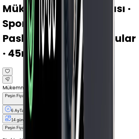
Mükemmel · Gece Yarısı ·
Spor Siyah Kordon ·
Paslanmaz Çelik · Cellular
· 45mm
Mükemmel
Peşin Fiyatına
6
Taksit
x
2.666,67 TL
6 Ay
Taksit
12 Ay
Güvence
4 iş
gününde
14 gün
içinde iade
16.000 TL
Peşin Fiyatına
6
taksit x
2.666,67 TL