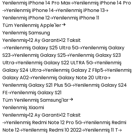
Yenilenmiş
iPhone 14 Pro Max
Yenilenmiş
iPhone 14 Pro
Yenilenmiş
iPhone 14
Yenilenmiş
iPhone 13
Yenilenmiş
iPhone 12
Yenilenmiş
iPhone 11
Tüm Yenilenmiş Apple'ler
Yenilenmiş Samsung
Yenilenmiş
•
12 Ay Garanti
•
12 Taksit
Yenilenmiş
Galaxy S25 Ultra 5G
Yenilenmiş
Galaxy
S23
Yenilenmiş
Galaxy S25
Yenilenmiş
Galaxy S23
Ultra
Yenilenmiş
Galaxy S22 ULTRA 5G
Yenilenmiş
Galaxy S24 Ultra
Yenilenmiş
Galaxy Z Flip5
Yenilenmiş
Galaxy A02
Yenilenmiş
Galaxy Note 20 Ultra
Yenilenmiş
Galaxy S21 Plus 5G
Yenilenmiş
Galaxy S24
FE
Yenilenmiş
Galaxy S21
Tüm Yenilenmiş Samsung'lar
Yenilenmiş Xiaomi
Yenilenmiş
•
12 Ay Garanti
•
12 Taksit
Yenilenmiş
Redmi Note 12 Pro 5G
Yenilenmiş
Redmi
Note 12
Yenilenmiş
Redmi 10 2022
Yenilenmiş
11 T