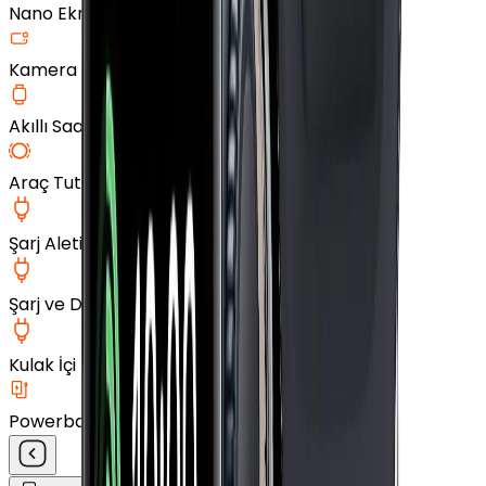
Nano Ekran Koruyucu
Kamera Cam Koruyucu
Akıllı Saat Aksesuarları
Araç Tutucu
Şarj Aleti
Şarj ve Data Kablosu
Kulak İçi Kulaklık
Powerbank