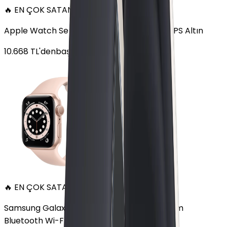
🔥 EN ÇOK SATAN
Apple Watch Series 6 Alüminyum 40mm GPS Altın
10.668
TL'den
başlayan fiyatlar
🔥 EN ÇOK SATAN
Samsung Galaxy Watch 7 Alüminyum 44 mm
Bluetooth Wi-Fi Yeşil