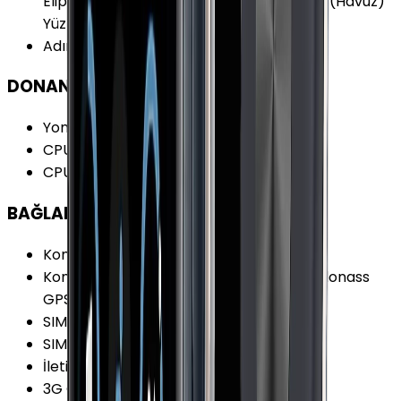
Eliptik Bisiklet Kürek Çekme Tenis Yüzme (Havuz)
Yüzme (Deniz) Pilates Sörf
Adımsayar
:
Var
DONANIM
Yonga Seti (Chipset)
:
Apple S7
CPU Mimarisi
:
64-bit
CPU Çekirdeği
:
2
BAĞLANTILAR
Konum Bilgisi
:
Var
Konum Bilgisi Özellikleri
:
BeiDou Galileo Glonass
GPS QZSS
SIM Desteği
:
Var
SIM Tipi
:
eSIM
İletişim Teknolojisi
:
3G 4G
3G Özellikleri
:
UMTS