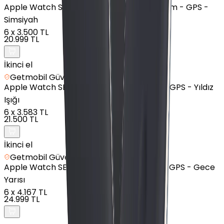
Apple
Watch Series 10 - Alüminyum - 42mm - GPS -
Simsiyah
6
x
3.500 TL
20.999 TL
İkinci el
Getmobil Güvencesi
Apple
Watch SE 3 - Alüminyum - 44mm - GPS - Yıldız
Işığı
6
x
3.583 TL
21.500 TL
İkinci el
Getmobil Güvencesi
Apple
Watch SE 2 - Alüminyum - 40mm - GPS - Gece
Yarısı
6
x
4.167 TL
24.999 TL