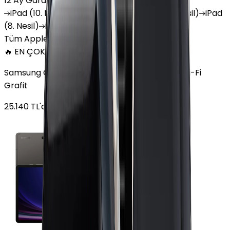
12 Ay Garanti
•
6 Taksit
iPad
(10. Nesil)
iPad
Air (6. Nesil)
iPad
(9. Nesil)
iPad
(8. Nesil)
iPad
Air (5. Nesil)
iPad
Air (2. Nesil)
Tüm Apple Tablet'ler
🔥 EN ÇOK SATAN
Samsung Galaxy Tab S9 Plus 256 GB 12.4 inç Wi-Fi
Grafit
25.140
TL'den
başlayan fiyatlar