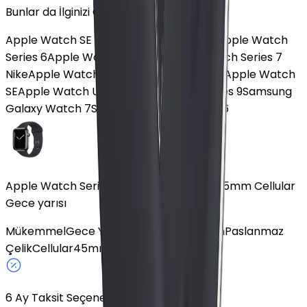
Bunlar da İlginizi Çekebilir
Apple Watch SE 2
Apple Watch Series 8
Apple Watch
Series 6
Apple Watch Series 10
Apple Watch Series 7
Nike
Apple Watch SE 3
Apple Watch Ultra
Apple Watch
SE
Apple Watch Ultra 2
Apple Watch Series 9
Samsung
Galaxy Watch 7
Samsung Galaxy Watch 6
Apple Watch Series 7 Paslanmaz Çelik 45mm Cellular
Gece yarısı
Mükemmel
Gece Yarısı
Spor Siyah Kordon
Paslanmaz
Çelik
Cellular
45mm
6
Ay Taksit Seçeneği