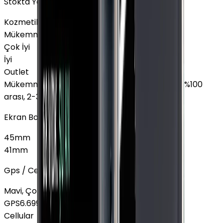
Stokta Yok
Kozmetik Durumu
Nasıl Görünüyor?
Mükemmel
Çok İyi
İyi
Outlet
Mükemmel
:
Ekranda leke yok, Pil sağlığı %85 - %100
arası, 2-3 hafif çizik
Ekran Boyutu
45mm
41mm
Gps / Cellular
Mavi, Çok İyi, Alüminyum
GPS
6.699 TL
Cellular