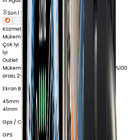
10 Ağustos'ta kargoda!
Son
1
Ürün
Kozmetik Durumu
Nasıl Görünüyor?
Mükemmel
Çok İyi
İyi
Outlet
Mükemmel
:
Ekranda leke yok, Pil sağlığı %85 - %100
arası, 2-3 hafif çizik
Ekran Boyutu
45mm
41mm
Gps / Cellular
GPS