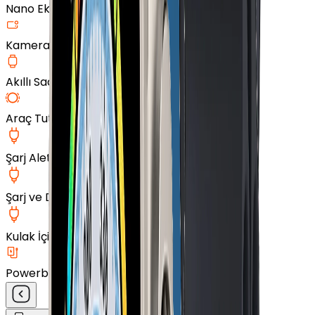
Nano Ekran Koruyucu
Kamera Cam Koruyucu
Akıllı Saat Aksesuarları
Araç Tutucu
Şarj Aleti
Şarj ve Data Kablosu
Kulak İçi Kulaklık
Powerbank