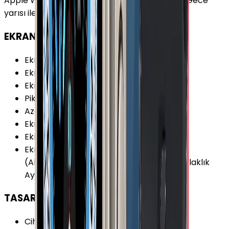
Apple Watch Series 9 Alüminyum 45mm GPS Gece
yarısı ile uyumludur.
EKRAN
Ekran
:
Var
Ekran Boyutu
:
1.9 inç
Ekran Çözünürlüğü
:
396x484 piksel
Piksel Yoğunluğu
:
326 PPI
Azami Parlaklık
:
2000 nit
Ekran Renk Sayısı
:
16M
Ekran Teknolojisi
:
LTPO OLED
Ekran Özellikleri
:
Dokunmatik Sürekli Açık
(Always-On) Ion-X Cam Kavisli Ekran Parlaklık
Ayarı Retina Ekran
TASARIM
Cihaz Kalınlığı (Kordonsuz)
:
10.7 mm