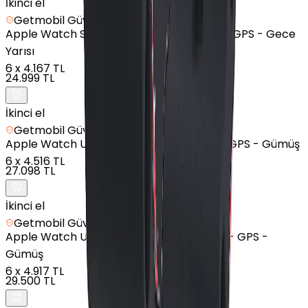
İkinci el
Getmobil Güvencesi
Apple
Watch SE 2 - Alüminyum - 40mm - GPS - Gece
Yarısı
6
x
4.167 TL
24.999 TL
İkinci el
Getmobil Güvencesi
Apple
Watch Ultra - Titanyum - 49mm - GPS - Gümüş
6
x
4.516 TL
27.098 TL
İkinci el
Getmobil Güvencesi
Apple
Watch Ultra 2 - Titanyum - 49mm - GPS -
Gümüş
6
x
4.917 TL
29.500 TL