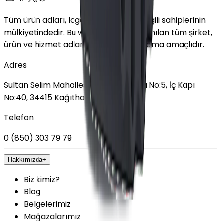
Tüm ürün adları, logolar ve markalar ilgili sahiplerinin
mülkiyetindedir. Bu web sitesinde kullanılan tüm şirket,
ürün ve hizmet adları yalnızca tanımlama amaçlıdır.
Adres
Sultan Selim Mahallesi, Lalegül Sokağı No:5, İç Kapı
No:40, 34415 Kağıthane/İstanbul
Telefon
0 (850) 303 79 79
Hakkımızda
+
Biz kimiz?
Blog
Belgelerimiz
Mağazalarımız