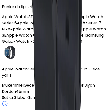
Bunlar da İlginizi Çekebilir
Apple Watch SE 2
Apple Watch Series 8
Apple Watch
Series 6
Apple Watch Series 10
Apple Watch Series 7
Nike
Apple Watch SE 3
Apple Watch Ultra
Apple Watch
SE
Apple Watch Ultra 2
Apple Watch Series 1
Samsung
Galaxy Watch 7
Samsung Galaxy Watch 6
Apple Watch Series 9 Alüminyum 45mm GPS Gece
yarısı
Mükemmel
Gece Yarısı
Alüminyum
GPS
Spor Siyah
Kordon
45mm
Satıcı:
Global Gsm İzmir
8.2