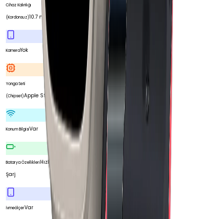
Cihaz Kalınlığı
10.7 mm
(Kordonsuz)
Yok
Kamera
Yonga Seti
Apple S9 SiP
(Chipset)
Var
Konum Bilgisi
Hızlı
Batarya Özellikleri
Şarj
Var
İvmeölçer