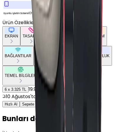
iOS
Uyumlu İşletim Sistemi
Ürün Özellikleri
Tümünü Gör
EKRAN
TASARIM
GENEL ÖZELLİKLER
DONANIM
BAĞLANTILAR
BATARYA
SENSÖRLER
UYUMLULUK
TEMEL BİLGİLER
19.950 TL
6
x
3.325 TL
10 Ağustos'ta kargoda!
Hızlı Al
Sepete Ekle
Bunları da Beğenebilirsin