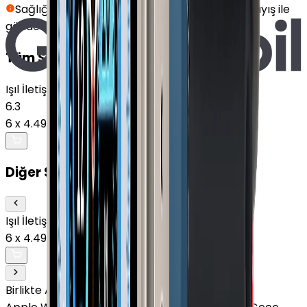
Sağlığınız için hijyen kurallarına uygun siyah kayış ile
gönderilmektedir.
Tüm Satıcılar (
1
)
Işıl İletişim
6.3
6
x
4.499,83 TL
26.999 TL
Diğer Satıcılar (
1
)
Işıl İletişim
6.3
6
x
4.499,83 TL
26.999 TL
Birlikte Al
En Çok Eşleştirilen