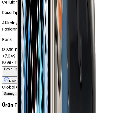
Cellular
Kasa Tipi
Alüminyum
Paslanmaz Çelik
Renk
13.899 TL
+
7.049 TL
16.997 TL
Peşin Fiyatına
6
Taksit
x
3.325 TL
6 Ay
Taksit
12 Ay
Güvence
14 gün
içinde iade
Global Gsm İzmir
8.2
Satıcıya Sor
Ürün Fırsatları