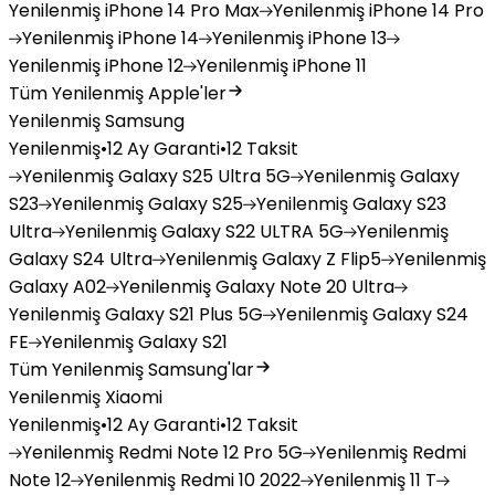
Yenilenmiş
iPhone 14 Pro Max
Yenilenmiş
iPhone 14 Pro
Yenilenmiş
iPhone 14
Yenilenmiş
iPhone 13
Yenilenmiş
iPhone 12
Yenilenmiş
iPhone 11
Tüm Yenilenmiş Apple'ler
Yenilenmiş Samsung
Yenilenmiş
•
12 Ay Garanti
•
12 Taksit
Yenilenmiş
Galaxy S25 Ultra 5G
Yenilenmiş
Galaxy
S23
Yenilenmiş
Galaxy S25
Yenilenmiş
Galaxy S23
Ultra
Yenilenmiş
Galaxy S22 ULTRA 5G
Yenilenmiş
Galaxy S24 Ultra
Yenilenmiş
Galaxy Z Flip5
Yenilenmiş
Galaxy A02
Yenilenmiş
Galaxy Note 20 Ultra
Yenilenmiş
Galaxy S21 Plus 5G
Yenilenmiş
Galaxy S24
FE
Yenilenmiş
Galaxy S21
Tüm Yenilenmiş Samsung'lar
Yenilenmiş Xiaomi
Yenilenmiş
•
12 Ay Garanti
•
12 Taksit
Yenilenmiş
Redmi Note 12 Pro 5G
Yenilenmiş
Redmi
Note 12
Yenilenmiş
Redmi 10 2022
Yenilenmiş
11 T