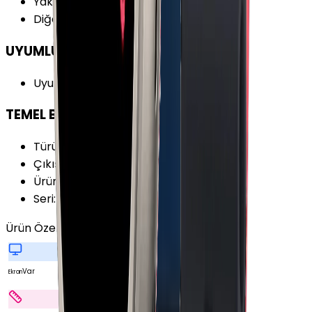
Yakınlık Sensörü
:
Yok
Diğer Sensörler
:
Gürültü Sensörü
UYUMLULUK
Uyumlu İşletim Sistemi
:
iOS
TEMEL BİLGİLER
Türü
:
Akıllı Saat
Çıkış Yılı
:
2023
Ürün Ailesi
:
Apple Watch
Seri
:
Watch Series 9
Ürün Özellikleri
Tümünü Gör
Var
Ekran