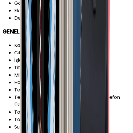
Gövde Ağırlık
:
38.7 g
Ekran Şekli
:
Kare
Değiştirilebilir Kordon
:
Var
GENEL ÖZELLİKLER
Kamera
:
Yok
Cihaz İşletim Sistemi
:
watchOS
İşletim Sistemi Versiyonu
:
watchOS 10
Titreşim
:
Var
Mikrofon
:
Var
Hoparlör
:
Var
Telefon Görüşmesi
:
Var
Telefon Görüşmesi Şekli
:
Bluetooth ile Telefon
Üzerinden
Toza Dayanıklılık
:
Var
Toza Dayanıklılık Özellikleri
:
IP6X
Suya Dayanıklılık
:
Var