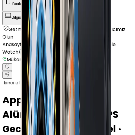
Yenilenmiş Telefon
Akıllı Saat ve Bileklik
Bilgisayar / Tablet
Aksesuar
Getmobil Güvencesi
Mağazalarımız
Satıcımız
Olun
Anasayfa
/
Akıllı Saat ve Bileklik
/
Akıllı Saat
/
Apple
Watch
/
Watch Series 9
/
Mükemmel
İkinci el
Apple Watch Series 9
Alüminyum 45mm GPS
Gece yarısı Mükemmel ·