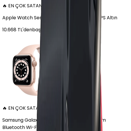
🔥 EN ÇOK SATAN
Apple Watch Series 6 Alüminyum 40mm GPS Altın
10.668
TL'den
başlayan fiyatlar
🔥 EN ÇOK SATAN
Samsung Galaxy Watch 7 Alüminyum 44 mm
Bluetooth Wi-Fi Yeşil