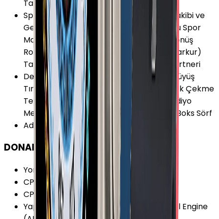
Takibi
Spor ve Aktivite
:
Mesafe Ölçer Aktivite Takibi ve
Geçmişi Hava Durumu Kronometre Çoklu Spor
Modu Deniz Suyu Sıcaklığı Bilgileri Geri Dönüş
Rotası Hedef Belirleme Hız Ölçer Rota (Parkur)
Takibi Rüzgar Bilgileri Sanal Antreman Partneri
Desteklenen Aktiviteler
:
Koşu Bisiklet Yürüyüş
Tırmanış Eliptik Bisiklet Fitness Yoga Kürek Çekme
Tenis Yüzme (Havuz) Yüzme (Deniz) Kardiyo
Merdiven Tırmanma Dayanıklılık Pilates Boks Sörf
Adımsayar
:
Var
DONANIM
Yonga Seti (Chipset)
:
Apple S9 SiP
CPU Mimarisi
:
64-bit
CPU Çekirdeği
:
2
Yapay Zeka İşlemcisi (NPU)
:
Apple Neural Engine
(ANE) 4 Çekirdekli