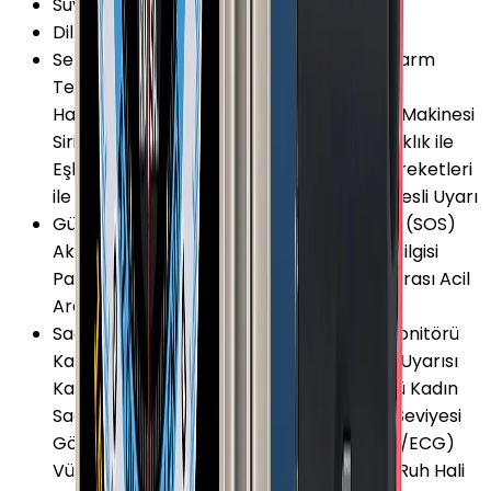
Suya Dayanıklılık Özellikleri
:
5 ATM
Dil Desteği
:
Türkçe
Servis ve Uygulamalar
:
Akıllı Bildirimler Alarm
Telefonumu Bul Dahili Medya Oynatıcı
Hatırlatıcılar Navigasyon (Harita) Hesap Makinesi
Siri Asistan Dünya Saatleri Bluetooth Kulaklık ile
Eşleşme Bas Konuş (Walkie-Talkie) El Hareketleri
ile Cihaz Kontrolü Gelgit Grafiği GymKit Sesli Uyarı
Güvenlik ve Koruma
:
Acil Durum Araması (SOS)
Akıllı Ev Uyumu Düşme Algılama Konum Bilgisi
Paylaşma Trafik Kazası Algılama Uluslararası Acil
Arama
Sağlık ve Yaşam
:
Nabız (Kalp Atış Hızı) Monitörü
Kalori Takibi Uyku Monitörü Hareketsizlik Uyarısı
Kandaki Oksijen Seviyesi (SpO2) Monitörü Kadın
Sağlığı Takipçisi Nefes Egzersizleri Stres Seviyesi
Gösterimi Elektriksel Kalp Monitörü (EKG/ECG)
Vücut Ateş Ölçer Düzensiz Ritim Bildirimi Ruh Hali