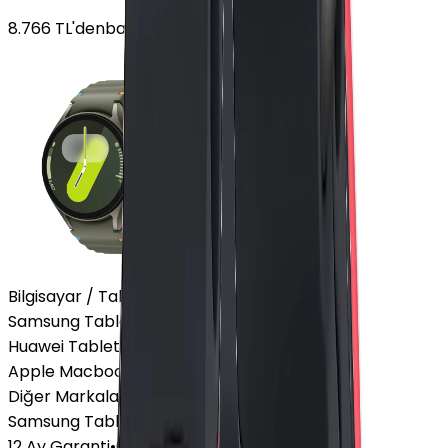
8.766
TL'den
başlayan fiyatlar
Bilgisayar / Tablet
Samsung Tablet
Huawei Tablet
Apple Macbook
Diğer Markalar
Samsung Tablet
12 Ay Garanti
•
6 Taksit