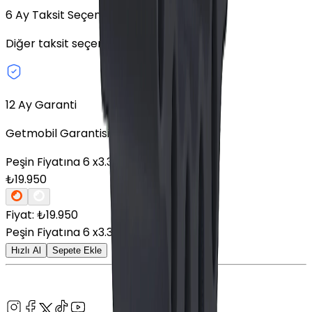
6
Ay Taksit Seçeneği
Diğer taksit seçeneklerini keşfedin.
12 Ay Garanti
Getmobil Garantisi
Peşin Fiyatına
6
x
3.325,00
TL
₺
19.950
Fiyat: ₺
19.950
Peşin Fiyatına
6
x
3.325,00
TL
Hızlı Al
Sepete Ekle