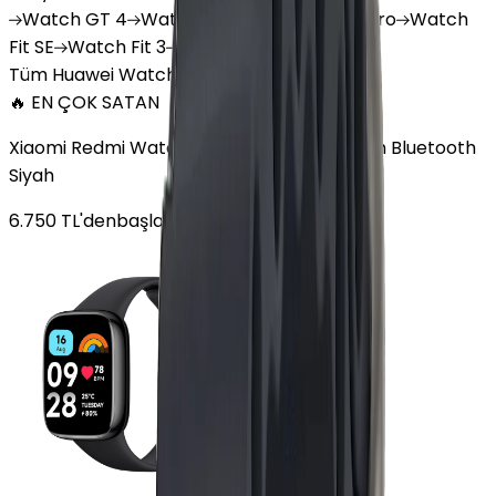
Watch
GT 4
Watch
GT 5
Watch
GT 5 Pro
Watch
Fit SE
Watch
Fit 3
Watch
GT3 Pro
Tüm Huawei Watch'lar
🔥 EN ÇOK SATAN
Xiaomi Redmi Watch 3 Active Plastik 47mm Bluetooth
Siyah
6.750
TL'den
başlayan fiyatlar