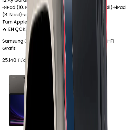
12 Ay Garanti
•
6 Taksit
iPad
(10. Nesil)
iPad
Air (6. Nesil)
iPad
(9. Nesil)
iPad
(8. Nesil)
iPad
Air (5. Nesil)
iPad
Air (2. Nesil)
Tüm Apple Tablet'ler
🔥 EN ÇOK SATAN
Samsung Galaxy Tab S9 Plus 256 GB 12.4 inç Wi-Fi
Grafit
25.140
TL'den
başlayan fiyatlar