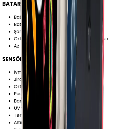
BATARYA
Batarya Özellikleri
:
Hızlı Şarj
Batarya Teknolojisi
:
Lithium Ion
Şarj Biçimi
:
Manyetik Şarj İstasyonu
Ortalama Kullanımda Batarya Ömrü
:
18 sa
Az Kullanımda Batarya Ömrü
:
1.5 gün
SENSÖRLER
İvmeölçer
:
Var
Jiroskop
:
Var
Ortam Işığı Sensörü
:
Var
Pusula
:
Var
Barometre
:
Var
UV Sensörü
:
Yok
Termometre
:
Var
Altimetre
:
Var