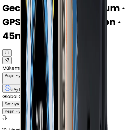
Gece Yarısı · Alüminyum ·
GPS · Spor Siyah Kordon ·
45mm
Mükemmel
Peşin Fiyatına
6
Taksit
x
3.325 TL
6 Ay
Taksit
12 Ay
Güvence
14 gün
içinde iade
Global Gsm İzmir
8.2
Satıcıya Sor
19.950 TL
Peşin Fiyatına
6
taksit x
3.325 TL