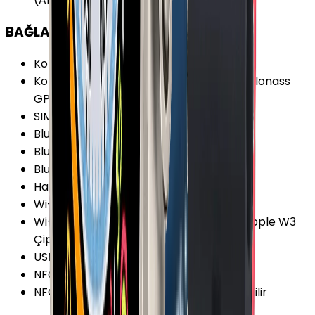
BAĞLANTILAR
Konum Bilgisi
:
Var
Konum Bilgisi Özellikleri
:
BeiDou Galileo Glonass
GPS QZSS
SIM Desteği
:
Yok
Bluetooth
:
Var
Bluetooth Versiyonu
:
5.3
Bluetooth Özellikleri
:
A2DP BLE
Hafıza Kartı Desteği
:
Yok
Wi-Fi
:
Var
Wi-Fi Özellikleri
:
Wi-Fi 4 (802.11 b/g/n) Apple W3
Çip 2.4 GHz 5 GHz
USB
:
Yok
NFC
:
Var
NFC Özellikleri
:
Türkiye'de Aktif Olmayabilir