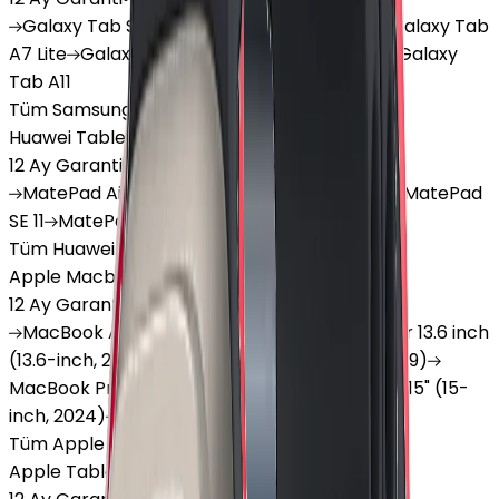
Galaxy
Tab S9 Plus
Galaxy
Tab S10 Ultra
Galaxy
Tab
A7 Lite
Galaxy
Tab A9
Galaxy
Tab A9 Plus
Galaxy
Tab A11
Tüm Samsung Tablet'ler
Huawei Tablet
12 Ay Garanti
•
6 Taksit
MatePad
Air
MatePad
11.5
MatePad
11.5"S
MatePad
SE 11
MatePad
12 X
Tüm Huawei Tablet'ler
Apple Macbook
12 Ay Garanti
•
12 Taksit
MacBook
Air 13" (13-inch, 2020)
MacBook
Air 13.6 inch
(13.6-inch, 2022)
MacBook
Air 13" (13-inch, 2019)
MacBook
Pro 16" (16-inch, 2019)
MacBook
Air 15" (15-
inch, 2024)
MacBook
Air 13"
Tüm Apple Macbook'lar
Apple Tablet