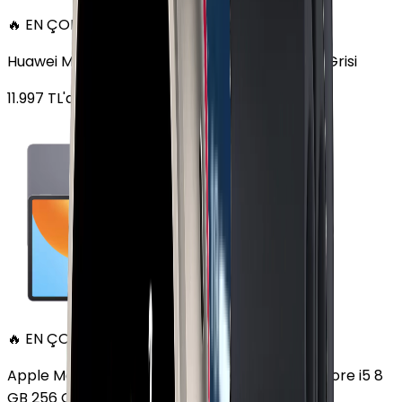
🔥 EN ÇOK SATAN
Huawei MatePad 11.5 128 GB 11.5 inç Wi-Fi Uzay Grisi
11.997
TL'den
başlayan fiyatlar
🔥 EN ÇOK SATAN
Apple MacBook Air 13" (13-inch, 2020) 1.1 GHz Core i5 8
GB 256 GB Altın