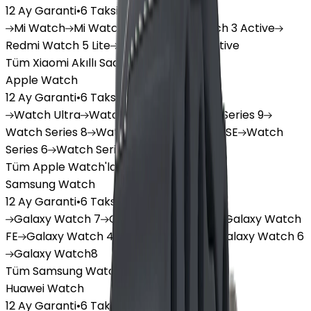
12 Ay Garanti
•
6 Taksit
Mi
Watch
Mi
Watch Lite
Redmi
Watch 3 Active
Redmi
Watch 5 Lite
Redmi
Watch 5 Active
Tüm Xiaomi Akıllı Saat'lar
Apple Watch
12 Ay Garanti
•
6 Taksit
Watch
Ultra
Watch
Series 10
Watch
Series 9
Watch
Series 8
Watch
Series 7
Watch
SE
Watch
Series 6
Watch
Series 5
Tüm Apple Watch'lar
Samsung Watch
12 Ay Garanti
•
6 Taksit
Galaxy
Watch 7
Galaxy
Watch Ultra
Galaxy
Watch
FE
Galaxy
Watch 4
Galaxy
Watch 5
Galaxy
Watch 6
Galaxy
Watch8
Tüm Samsung Watch'lar
Huawei Watch
12 Ay Garanti
•
6 Taksit