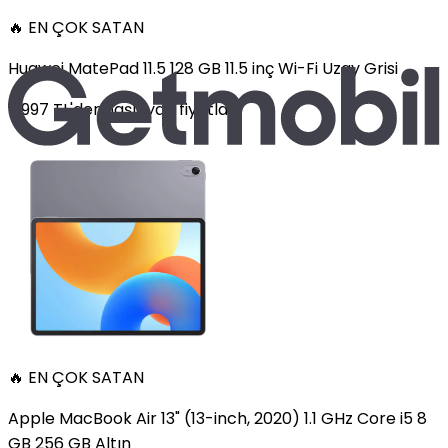
🔥 EN ÇOK SATAN
Huawei MatePad 11.5 128 GB 11.5 inç Wi-Fi Uzay Grisi
11.997
TL'den
başlayan fiyatlar
🔥 EN ÇOK SATAN
Apple MacBook Air 13" (13-inch, 2020) 1.1 GHz Core i5 8
GB 256 GB Altın