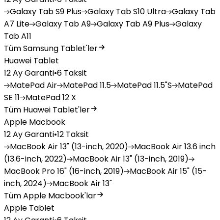
Galaxy
Tab S9 Plus
Galaxy
Tab S10 Ultra
Galaxy
Tab
A7 Lite
Galaxy
Tab A9
Galaxy
Tab A9 Plus
Galaxy
Tab A11
Tüm Samsung Tablet'ler
Huawei Tablet
12 Ay Garanti
•
6 Taksit
MatePad
Air
MatePad
11.5
MatePad
11.5"S
MatePad
SE 11
MatePad
12 X
Tüm Huawei Tablet'ler
Apple Macbook
12 Ay Garanti
•
12 Taksit
MacBook
Air 13" (13-inch, 2020)
MacBook
Air 13.6 inch
(13.6-inch, 2022)
MacBook
Air 13" (13-inch, 2019)
MacBook
Pro 16" (16-inch, 2019)
MacBook
Air 15" (15-
inch, 2024)
MacBook
Air 13"
Tüm Apple Macbook'lar
Apple Tablet