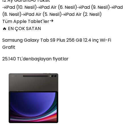
12 Ay Garanti
•
6 Taksit
iPad
(10. Nesil)
iPad
Air (6. Nesil)
iPad
(9. Nesil)
iPad
(8. Nesil)
iPad
Air (5. Nesil)
iPad
Air (2. Nesil)
Tüm Apple Tablet'ler
🔥 EN ÇOK SATAN
Samsung Galaxy Tab S9 Plus 256 GB 12.4 inç Wi-Fi
Grafit
25.140
TL'den
başlayan fiyatlar