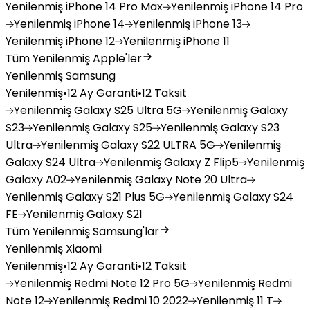
Yenilenmiş
iPhone 14 Pro Max
Yenilenmiş
iPhone 14 Pro
Yenilenmiş
iPhone 14
Yenilenmiş
iPhone 13
Yenilenmiş
iPhone 12
Yenilenmiş
iPhone 11
Tüm Yenilenmiş Apple'ler
Yenilenmiş Samsung
Yenilenmiş
•
12 Ay Garanti
•
12 Taksit
Yenilenmiş
Galaxy S25 Ultra 5G
Yenilenmiş
Galaxy
S23
Yenilenmiş
Galaxy S25
Yenilenmiş
Galaxy S23
Ultra
Yenilenmiş
Galaxy S22 ULTRA 5G
Yenilenmiş
Galaxy S24 Ultra
Yenilenmiş
Galaxy Z Flip5
Yenilenmiş
Galaxy A02
Yenilenmiş
Galaxy Note 20 Ultra
Yenilenmiş
Galaxy S21 Plus 5G
Yenilenmiş
Galaxy S24
FE
Yenilenmiş
Galaxy S21
Tüm Yenilenmiş Samsung'lar
Yenilenmiş Xiaomi
Yenilenmiş
•
12 Ay Garanti
•
12 Taksit
Yenilenmiş
Redmi Note 12 Pro 5G
Yenilenmiş
Redmi
Note 12
Yenilenmiş
Redmi 10 2022
Yenilenmiş
11 T