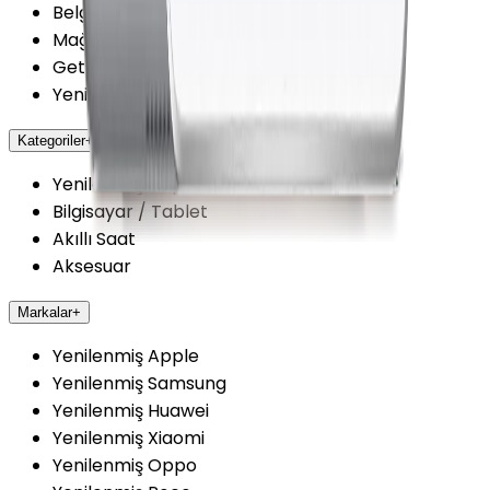
Belgelerimiz
Mağazalarımız
Getmobil Güvenilir Mi?
Yenilenmiş Cihazlarda Güvence
Kategoriler
+
Yenilenmiş Cep Telefonu
Bilgisayar / Tablet
Akıllı Saat
Aksesuar
Markalar
+
Yenilenmiş Apple
Yenilenmiş Samsung
Yenilenmiş Huawei
Yenilenmiş Xiaomi
Yenilenmiş Oppo