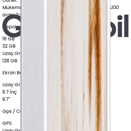
Outlet
Mükemmel
:
Ekranda leke yok, Pil sağlığı %85 - %100
arası, 2-3 hafif çizik
Depolama
16 GB
32 GB
Uzay Grisi, Cellular, 10.9"
64 GB
+
7.751 TL
128 GB
Ekran Boyutu
Uzay Grisi, 64 GB, Cellular
10.9"
+
7.751 TL
9.7 İnç
9.7"
Gps / Cellular
GPS
Uzay Grisi, 64 GB, 10.9"
Cellular
+
7.751 TL