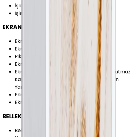
İşletim Sistemi
:
iOS
İşletim Sistemi Versiyonu
:
iOS 8.1
EKRAN
Ekran Oranı (Aspect Ratio)
:
4:3
Ekran Çözünürlüğü
:
2048 x 1536 Piksel
Piksel Yoğunluğu
:
264 PPI
Ekran Teknolojisi
:
IPS (LCD)
Ekran Özellikleri
:
Retina Ekran Parmak İzi Tutmaz
Kaplama Çoklu Dokunmatik Kapasitif Ekran
Yansımasız Mat Yüzey
Ekran / Gövde Oranı
:
%71.62
Ekran Alanı
:
291.37 cm²
BELLEK & DEPOLAMA
Bellek (RAM)
:
2 GB