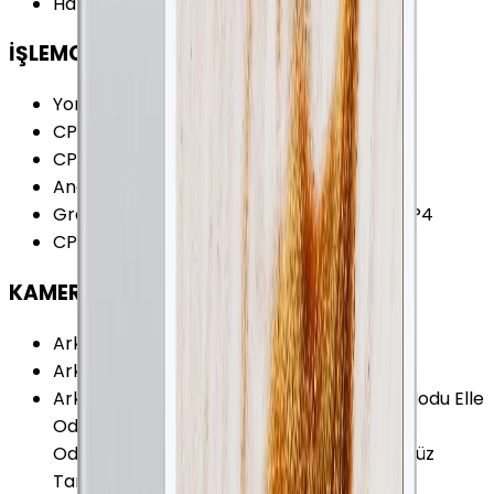
Hafıza Kartı Desteği
:
Yok
İŞLEMCİ
Yonga Seti (Chipset)
:
Apple A8X
CPU Frekansı
:
1.50 GHz
CPU Çekirdeği
:
3 Çekirdek
Ana İşlemci (CPU)
:
1.5 Ghz Triple-Core
Grafik İşlemcisi (GPU)
:
PowerVR G6430 MP4
CPU Üretim Teknolojisi
:
20 nm
KAMERA
Arka Kamera
:
Var
Arka Kamera Çözünürlüğü
:
8.0 MP
Arka Kamera Özellikleri
:
BSI Burst Çekim Modu Elle
Odaklama Konum Etiketleme Otomatik
Odaklama Panorama Pozlama Denetimi Yüz
Tanımlama