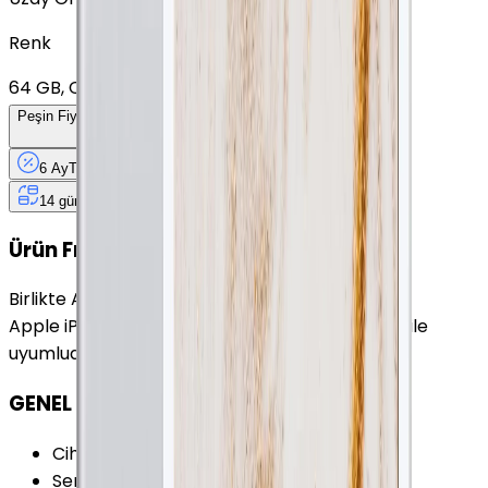
Renk
64 GB, Cellular, 10.9"
+
7.751 TL
Peşin Fiyatına
6
Taksit
x
533,17 TL
6 Ay
Taksit
12 Ay
Güvence
4 iş
gününde
14 gün
içinde iade
Ürün Fırsatları
Birlikte Al
En Çok Eşleştirilen
Apple iPad Air (2. Nesil) 128 GB 9.7 İnç GPS Altın ile
uyumludur.
GENEL ÖZELLİKLER
Cihaz Tipi
:
Tablet
Seri
:
iPad Air 2