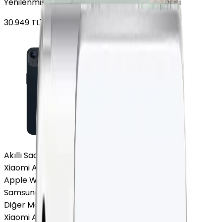
Yenilenmiş Apple iPhone 13 128 GB Gece Yarısı
30.949
TL'den
başlayan fiyatlar
Akıllı Saat ve Bileklik
Xiaomi Akıllı Saat
Apple Watch
Samsung Watch
Diğer Markalar
Xiaomi Akıllı Saat