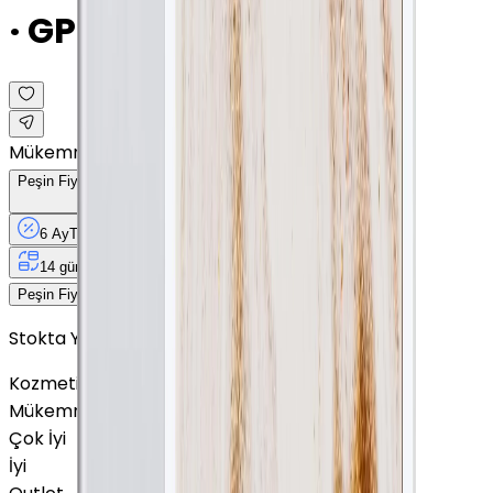
· GPS · 9.7 İnç
Mükemmel
Peşin Fiyatına
6
Taksit
x
533,17 TL
6 Ay
Taksit
12 Ay
Güvence
4 iş
gününde
14 gün
içinde iade
3.199 TL
Peşin Fiyatına
6
taksit x
533,17 TL
Stokta Yok
Kozmetik Durumu
Nasıl Görünüyor?
Mükemmel
Çok İyi
İyi