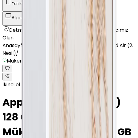
Yenilenmiş Telefon
Akıllı Saat ve Bileklik
Bilgisayar / Tablet
Aksesuar
Getmobil Güvencesi
Mağazalarımız
Satıcımız
Olun
Anasayfa
/
Bilgisayar / Tablet
/
Apple Tablet
/
iPad Air (2.
Nesil)
/
Mükemmel
İkinci el
Apple iPad Air (2. Nesil)
128 GB 9.7 İnç GPS Altın
Mükemmel · Altın · 128 GB