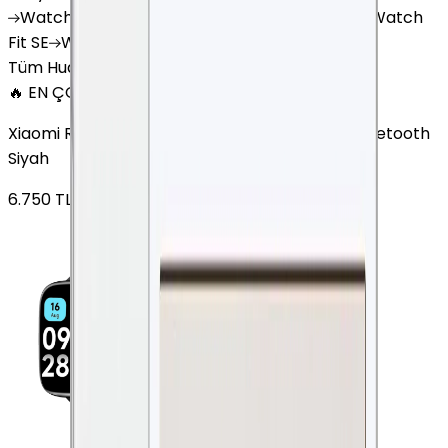
Watch
GT 4
Watch
GT 5
Watch
GT 5 Pro
Watch
Fit SE
Watch
Fit 3
Watch
GT3 Pro
Tüm Huawei Watch'lar
🔥 EN ÇOK SATAN
Xiaomi Redmi Watch 3 Active Plastik 47mm Bluetooth
Siyah
6.750
TL'den
başlayan fiyatlar