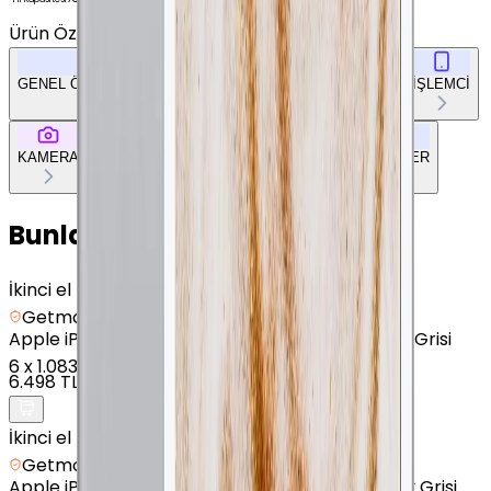
Ürün Özellikleri
Tümünü Gör
GENEL ÖZELLİKLER
EKRAN
BELLEK & DEPOLAMA
İŞLEMCİ
KAMERA
BAĞLANTILAR
TASARIM
DOKÜMAN & DİĞER
Bunları da Beğenebilirsin
İkinci el
Getmobil Güvencesi
Apple
iPad (5. Nesil) - 32 GB - 9.7" - GPS - Uzay Grisi
6
x
1.083 TL
6.498 TL
İkinci el
Getmobil Güvencesi
Apple
iPad (7. Nesil) - 32 GB - 10.2" - GPS - Uzay Grisi