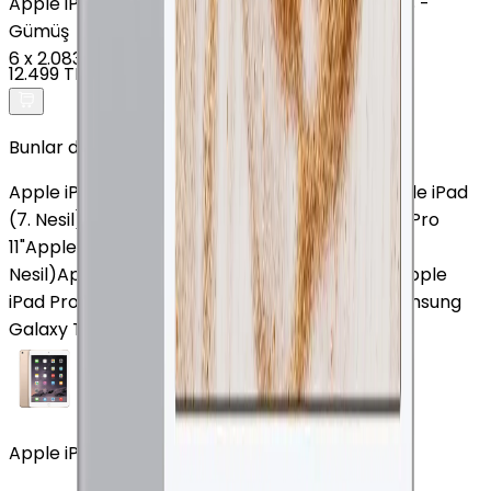
Apple
iPad mini (5. Nesil) - 64 GB - 7.9 inç - GPS -
Gümüş
6
x
2.083 TL
12.499 TL
Bunlar da İlginizi Çekebilir
Apple iPad mini (6. Nesil)
Apple iPad Pro M5
Apple iPad
(7. Nesil)
Apple iPad Pro 13" (7. Nesil)
Apple iPad Pro
11"
Apple iPad Pro 12.9" (6. Nesil)
Apple iPad (5.
Nesil)
Apple iPad 11" (A16)
Apple iPad (10. Nesil)
Apple
iPad Pro 11" (2. Nesil)
Samsung Galaxy Tab S9
Samsung
Galaxy Tab A8
Apple iPad Air (2. Nesil) 128 GB 9.7 İnç GPS Altın