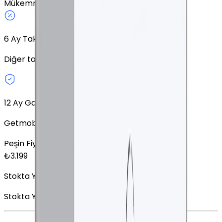
Mükemmel
Altın
128 GB
GPS
9.7 İnç
6
Ay Taksit Seçeneği
Diğer taksit seçeneklerini keşfedin.
12 Ay Garanti
Getmobil Garantisi
Peşin Fiyatına
6
x
533,17
TL
₺
3.199
Stokta Yok
Stokta Yok