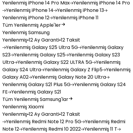
Yenilenmiş
iPhone 14 Pro Max
Yenilenmiş
iPhone 14 Pro
Yenilenmiş
iPhone 14
Yenilenmiş
iPhone 13
Yenilenmiş
iPhone 12
Yenilenmiş
iPhone 11
Tüm Yenilenmiş Apple'ler
Yenilenmiş Samsung
Yenilenmiş
•
12 Ay Garanti
•
12 Taksit
Yenilenmiş
Galaxy S25 Ultra 5G
Yenilenmiş
Galaxy
S23
Yenilenmiş
Galaxy S25
Yenilenmiş
Galaxy S23
Ultra
Yenilenmiş
Galaxy S22 ULTRA 5G
Yenilenmiş
Galaxy S24 Ultra
Yenilenmiş
Galaxy Z Flip5
Yenilenmiş
Galaxy A02
Yenilenmiş
Galaxy Note 20 Ultra
Yenilenmiş
Galaxy S21 Plus 5G
Yenilenmiş
Galaxy S24
FE
Yenilenmiş
Galaxy S21
Tüm Yenilenmiş Samsung'lar
Yenilenmiş Xiaomi
Yenilenmiş
•
12 Ay Garanti
•
12 Taksit
Yenilenmiş
Redmi Note 12 Pro 5G
Yenilenmiş
Redmi
Note 12
Yenilenmiş
Redmi 10 2022
Yenilenmiş
11 T