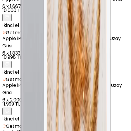
6
x
1.667 TL
10.000 TL
İkinci el
Getmobil Güvencesi
Apple
iPad (7. Nesil) - 128 GB - 10.2" - Cellular - Uzay
Grisi
6
x
1.833 TL
10.998 TL
İkinci el
Getmobil Güvencesi
Apple
iPad mini (4. Nesil) - 128 GB - 7.9" - GPS - Uzay
Grisi
6
x
2.000 TL
11.999 TL
İkinci el
Getmobil Güvencesi