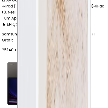
12 Ay Garanti
•
6 Taksit
iPad
(10. Nesil)
iPad
Air (6. Nesil)
iPad
(9. Nesil)
iPad
(8. Nesil)
iPad
Air (5. Nesil)
iPad
Air (2. Nesil)
Tüm Apple Tablet'ler
🔥 EN ÇOK SATAN
Samsung Galaxy Tab S9 Plus 256 GB 12.4 inç Wi-Fi
Grafit
25.140
TL'den
başlayan fiyatlar