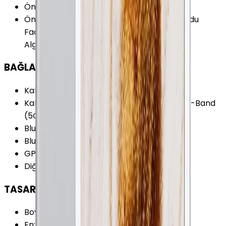
Ön Kamera
:
Var
Ön Kamera Özellikleri
:
BSI Burst Çekim Modu
FaceTime HD Görüntülü Görüşme HDR Yüz
Algılama Zamanlayıcı 1.2 MP 720p
BAĞLANTILAR
Kablosuz (Wi-Fi)
:
Var
Kablosuz Özellikleri
:
Wi-Fi 5 (802.11ac) Dual-Band
(5GHz)
Bluetooth
:
Var
Bluetooth Versiyonu
:
4.0
GPS
:
Yok
Diğer Bağlantılar
:
NFC 1 Adet USB 2.x
TASARIM
Boy
:
240 mm
En
:
169.5 mm