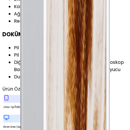
Kalınlık
:
6.1 mm
Ağırlık
:
437 gr
Renk Seçenekleri
:
Gri Gümüş Altın
DOKÜMAN & DİĞER
Pil Kapasitesi
:
7340 mAh
Pil Özellikleri
:
Lityum Polimer 27.62 Wh
Diğer Özellikler
:
İvme Ölçer Işık Sensörü Jiroskop
Barometre Lightning ile Şarj Parmakizi Okuyucu
Duyurulma Tarihi
:
2014, Ekim
Ürün Özellikleri
Tümünü Gör
Tablet
Cihaz Tipi
Ekran Oranı (Aspect