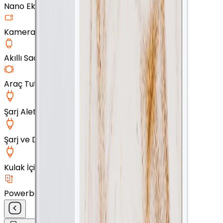
Nano Ekran Koruyucu
Kamera Cam Koruyucu
Akıllı Saat Aksesuarları
Araç Tutucu
Şarj Aleti
Şarj ve Data Kablosu
Kulak İçi Kulaklık
Powerbank