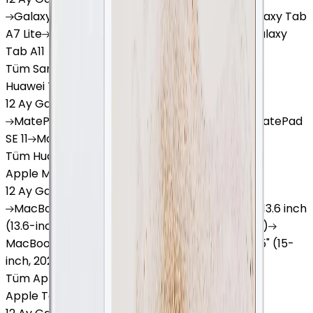
Galaxy
Tab S9 Plus
Galaxy
Tab S10 Ultra
Galaxy
Tab
A7 Lite
Galaxy
Tab A9
Galaxy
Tab A9 Plus
Galaxy
Tab A11
Tüm Samsung Tablet'ler
Huawei Tablet
12 Ay Garanti
•
6 Taksit
MatePad
Air
MatePad
11.5
MatePad
11.5"S
MatePad
SE 11
MatePad
12 X
Tüm Huawei Tablet'ler
Apple Macbook
12 Ay Garanti
•
12 Taksit
MacBook
Air 13" (13-inch, 2020)
MacBook
Air 13.6 inch
(13.6-inch, 2022)
MacBook
Air 13" (13-inch, 2019)
MacBook
Pro 16" (16-inch, 2019)
MacBook
Air 15" (15-
inch, 2024)
MacBook
Air 13"
Tüm Apple Macbook'lar
Apple Tablet