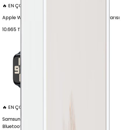
🔥 EN ÇOK SATAN
Apple Watch SE Alüminyum 44mm GPS Gece yarısı
10.665
TL'den
başlayan fiyatlar
🔥 EN ÇOK SATAN
Samsung Galaxy Watch 7 Alüminyum 44 mm
Bluetooth Wi-Fi Yeşil