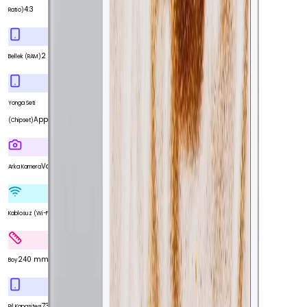
4:3
Ratio)
2 GB
Bellek (RAM)
Yonga Seti
Apple A8X
(Chipset)
Var
Arka Kamera
Var
Kablosuz (Wi-Fi)
240 mm
Boy
7340 mAh
Pil Kapasitesi