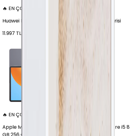
🔥 EN ÇOK SATAN
Huawei MatePad 11.5 128 GB 11.5 inç Wi-Fi Uzay Grisi
11.997
TL'den
başlayan fiyatlar
🔥 EN ÇOK SATAN
Apple MacBook Air 13" (13-inch, 2020) 1.1 GHz Core i5 8
GB 256 GB Altın