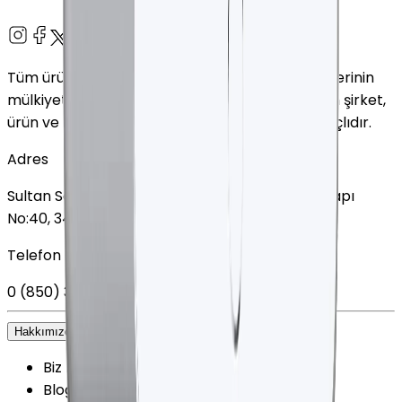
Tüm ürün adları, logolar ve markalar ilgili sahiplerinin
mülkiyetindedir. Bu web sitesinde kullanılan tüm şirket,
ürün ve hizmet adları yalnızca tanımlama amaçlıdır.
Adres
Sultan Selim Mahallesi, Lalegül Sokağı No:5, İç Kapı
No:40, 34415 Kağıthane/İstanbul
Telefon
0 (850) 303 79 79
Hakkımızda
+
Biz kimiz?
Blog