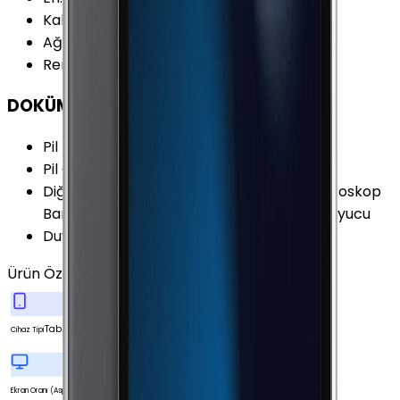
Kalınlık
:
6.1 mm
Ağırlık
:
437 gr
Renk Seçenekleri
:
Gri Gümüş Altın
DOKÜMAN & DİĞER
Pil Kapasitesi
:
7340 mAh
Pil Özellikleri
:
Lityum Polimer 27.62 Wh
Diğer Özellikler
:
İvme Ölçer Işık Sensörü Jiroskop
Barometre Lightning ile Şarj Parmakizi Okuyucu
Duyurulma Tarihi
:
2014, Ekim
Ürün Özellikleri
Tümünü Gör
Tablet
Cihaz Tipi
Ekran Oranı (Aspect