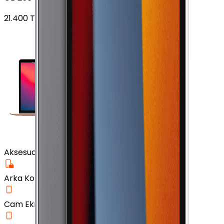
21.400
TL'den
başlayan fiyatlar
Aksesuar
Arka Koruma Kılıf
Cam Ekran Koruyucu