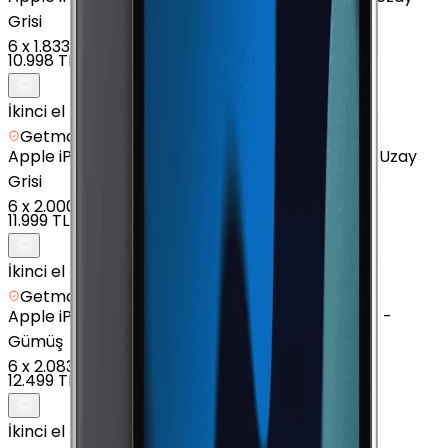
Grisi
6
x
1.833 TL
10.998 TL
İkinci el
Getmobil Güvencesi
Apple
iPad mini (4. Nesil) - 128 GB - 7.9" - GPS - Uzay
Grisi
6
x
2.000 TL
11.999 TL
İkinci el
Getmobil Güvencesi
Apple
iPad mini (5. Nesil) - 64 GB - 7.9 inç - GPS -
Gümüş
6
x
2.083 TL
12.499 TL
İkinci el