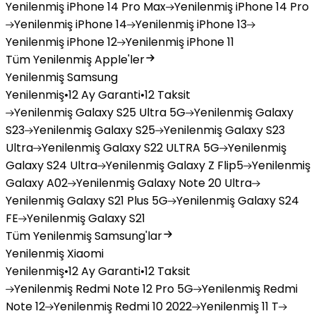
Yenilenmiş
iPhone 14 Pro Max
Yenilenmiş
iPhone 14 Pro
Yenilenmiş
iPhone 14
Yenilenmiş
iPhone 13
Yenilenmiş
iPhone 12
Yenilenmiş
iPhone 11
Tüm Yenilenmiş Apple'ler
Yenilenmiş Samsung
Yenilenmiş
•
12 Ay Garanti
•
12 Taksit
Yenilenmiş
Galaxy S25 Ultra 5G
Yenilenmiş
Galaxy
S23
Yenilenmiş
Galaxy S25
Yenilenmiş
Galaxy S23
Ultra
Yenilenmiş
Galaxy S22 ULTRA 5G
Yenilenmiş
Galaxy S24 Ultra
Yenilenmiş
Galaxy Z Flip5
Yenilenmiş
Galaxy A02
Yenilenmiş
Galaxy Note 20 Ultra
Yenilenmiş
Galaxy S21 Plus 5G
Yenilenmiş
Galaxy S24
FE
Yenilenmiş
Galaxy S21
Tüm Yenilenmiş Samsung'lar
Yenilenmiş Xiaomi
Yenilenmiş
•
12 Ay Garanti
•
12 Taksit
Yenilenmiş
Redmi Note 12 Pro 5G
Yenilenmiş
Redmi
Note 12
Yenilenmiş
Redmi 10 2022
Yenilenmiş
11 T