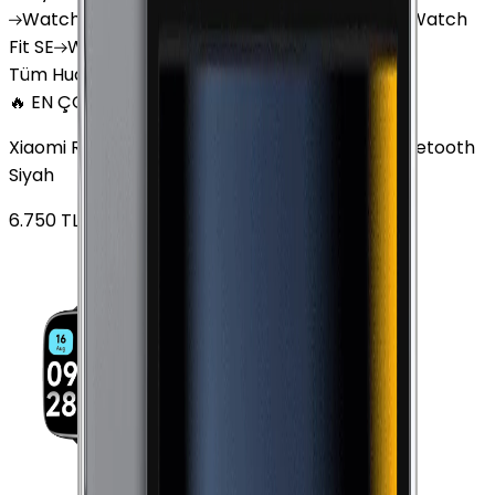
Watch
GT 4
Watch
GT 5
Watch
GT 5 Pro
Watch
Fit SE
Watch
Fit 3
Watch
GT3 Pro
Tüm Huawei Watch'lar
🔥 EN ÇOK SATAN
Xiaomi Redmi Watch 3 Active Plastik 47mm Bluetooth
Siyah
6.750
TL'den
başlayan fiyatlar