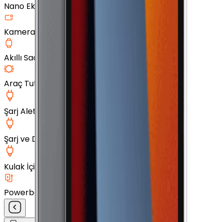
Nano Ekran Koruyucu
Kamera Cam Koruyucu
Akıllı Saat Aksesuarları
Araç Tutucu
Şarj Aleti
Şarj ve Data Kablosu
Kulak İçi Kulaklık
Powerbank