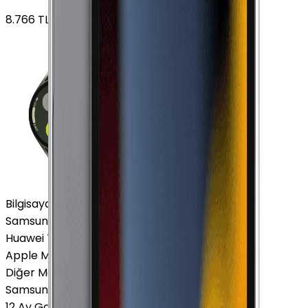
8.766
TL'den
başlayan fiyatlar
Bilgisayar / Tablet
Samsung Tablet
Huawei Tablet
Apple Macbook
Diğer Markalar
Samsung Tablet
12 Ay Garanti
•
6 Taksit