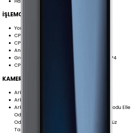
Hafıza Kartı Desteği
:
Yok
İŞLEMCİ
Yonga Seti (Chipset)
:
Apple A8X
CPU Frekansı
:
1.50 GHz
CPU Çekirdeği
:
3 Çekirdek
Ana İşlemci (CPU)
:
1.5 Ghz Triple-Core
Grafik İşlemcisi (GPU)
:
PowerVR G6430 MP4
CPU Üretim Teknolojisi
:
20 nm
KAMERA
Arka Kamera
:
Var
Arka Kamera Çözünürlüğü
:
8.0 MP
Arka Kamera Özellikleri
:
BSI Burst Çekim Modu Elle
Odaklama Konum Etiketleme Otomatik
Odaklama Panorama Pozlama Denetimi Yüz
Tanımlama