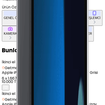
Ürün Özellikleri
Tümünü Gör
GENEL ÖZELLİKLER
EKRAN
BELLEK & DEPOLAMA
İŞLEMCİ
KAMERA
BAĞLANTILAR
TASARIM
DOKÜMAN & DİĞER
Bunları da Beğenebilirsin
İkinci el
Getmobil Güvencesi
Apple
iPad (7. Nesil) - 32 GB - 10.2" - GPS - Uzay Grisi
6
x
1.667 TL
10.000 TL
İkinci el
Getmobil Güvencesi
Apple
iPad (7. Nesil) - 128 GB - 10.2" - Cellular - Uzay