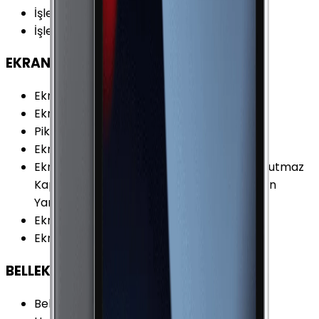
İşletim Sistemi
:
iOS
İşletim Sistemi Versiyonu
:
iOS 8.1
EKRAN
Ekran Oranı (Aspect Ratio)
:
4:3
Ekran Çözünürlüğü
:
2048 x 1536 Piksel
Piksel Yoğunluğu
:
264 PPI
Ekran Teknolojisi
:
IPS (LCD)
Ekran Özellikleri
:
Retina Ekran Parmak İzi Tutmaz
Kaplama Çoklu Dokunmatik Kapasitif Ekran
Yansımasız Mat Yüzey
Ekran / Gövde Oranı
:
%71.62
Ekran Alanı
:
291.37 cm²
BELLEK & DEPOLAMA
Bellek (RAM)
:
2 GB