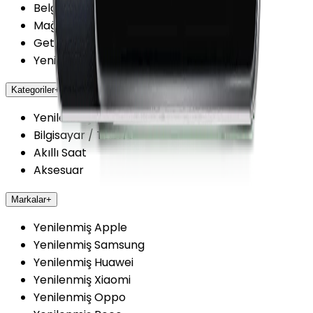
Belgelerimiz
Mağazalarımız
Getmobil Güvenilir Mi?
Yenilenmiş Cihazlarda Güvence
Kategoriler
+
Yenilenmiş Cep Telefonu
Bilgisayar / Tablet
Akıllı Saat
Aksesuar
Markalar
+
Yenilenmiş Apple
Yenilenmiş Samsung
Yenilenmiş Huawei
Yenilenmiş Xiaomi
Yenilenmiş Oppo