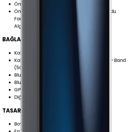
Ön Kamera
:
Var
Ön Kamera Özellikleri
:
BSI Burst Çekim Modu
FaceTime HD Görüntülü Görüşme HDR Yüz
Algılama Zamanlayıcı 1.2 MP 720p
BAĞLANTILAR
Kablosuz (Wi-Fi)
:
Var
Kablosuz Özellikleri
:
Wi-Fi 5 (802.11ac) Dual-Band
(5GHz)
Bluetooth
:
Var
Bluetooth Versiyonu
:
4.0
GPS
:
Yok
Diğer Bağlantılar
:
NFC 1 Adet USB 2.x
TASARIM
Boy
:
240 mm
En
:
169.5 mm