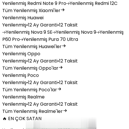
Yenilenmiş
Redmi Note 9 Pro
Yenilenmiş
Redmi 12C
Tüm Yenilenmiş Xiaomi'ler
Yenilenmiş Huawei
Yenilenmiş
•
12 Ay Garanti
•
12 Taksit
Yenilenmiş
Nova 9 SE
Yenilenmiş
Nova 9
Yenilenmiş
P60 Pro
Yenilenmiş
Pura 70 Ultra
Tüm Yenilenmiş Huawei'ler
Yenilenmiş Oppo
Yenilenmiş
•
12 Ay Garanti
•
12 Taksit
Tüm Yenilenmiş Oppo'lar
Yenilenmiş Poco
Yenilenmiş
•
12 Ay Garanti
•
12 Taksit
Tüm Yenilenmiş Poco'lar
Yenilenmiş Realme
Yenilenmiş
•
12 Ay Garanti
•
12 Taksit
Tüm Yenilenmiş Realme'ler
🔥 EN ÇOK SATAN