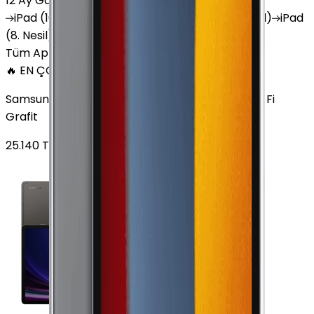
12 Ay Garanti
•
6 Taksit
iPad
(10. Nesil)
iPad
Air (6. Nesil)
iPad
(9. Nesil)
iPad
(8. Nesil)
iPad
Air (5. Nesil)
iPad
Air (2. Nesil)
Tüm Apple Tablet'ler
🔥 EN ÇOK SATAN
Samsung Galaxy Tab S9 Plus 256 GB 12.4 inç Wi-Fi
Grafit
25.140
TL'den
başlayan fiyatlar