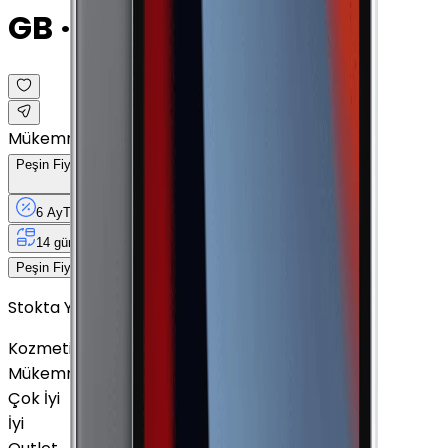
GB · Cellular · 9.7"
Mükemmel
Peşin Fiyatına
6
Taksit
x
900 TL
6 Ay
Taksit
12 Ay
Güvence
4 iş
gününde
14 gün
içinde iade
5.400 TL
Peşin Fiyatına
6
taksit x
900 TL
Stokta Yok
Kozmetik Durumu
Nasıl Görünüyor?
Mükemmel
Çok İyi
İyi