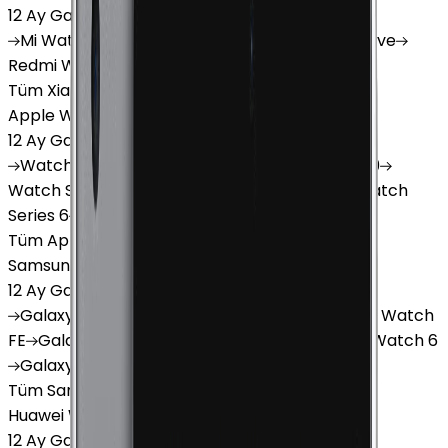
12 Ay Garanti
•
6 Taksit
Mi
Watch
Mi
Watch Lite
Redmi
Watch 3 Active
Redmi
Watch 5 Lite
Redmi
Watch 5 Active
Tüm Xiaomi Akıllı Saat'lar
Apple Watch
12 Ay Garanti
•
6 Taksit
Watch
Ultra
Watch
Series 10
Watch
Series 9
Watch
Series 8
Watch
Series 7
Watch
SE
Watch
Series 6
Watch
Series 5
Tüm Apple Watch'lar
Samsung Watch
12 Ay Garanti
•
6 Taksit
Galaxy
Watch 7
Galaxy
Watch Ultra
Galaxy
Watch
FE
Galaxy
Watch 4
Galaxy
Watch 5
Galaxy
Watch 6
Galaxy
Watch8
Tüm Samsung Watch'lar
Huawei Watch
12 Ay Garanti
•
6 Taksit