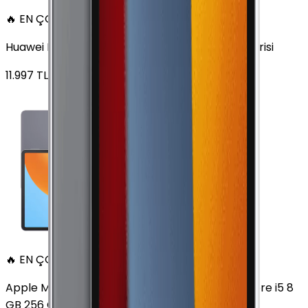
🔥 EN ÇOK SATAN
Huawei MatePad 11.5 128 GB 11.5 inç Wi-Fi Uzay Grisi
11.997
TL'den
başlayan fiyatlar
🔥 EN ÇOK SATAN
Apple MacBook Air 13" (13-inch, 2020) 1.1 GHz Core i5 8
GB 256 GB Altın