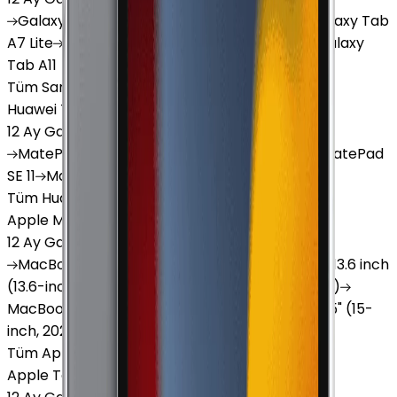
Galaxy
Tab S9 Plus
Galaxy
Tab S10 Ultra
Galaxy
Tab
A7 Lite
Galaxy
Tab A9
Galaxy
Tab A9 Plus
Galaxy
Tab A11
Tüm Samsung Tablet'ler
Huawei Tablet
12 Ay Garanti
•
6 Taksit
MatePad
Air
MatePad
11.5
MatePad
11.5"S
MatePad
SE 11
MatePad
12 X
Tüm Huawei Tablet'ler
Apple Macbook
12 Ay Garanti
•
12 Taksit
MacBook
Air 13" (13-inch, 2020)
MacBook
Air 13.6 inch
(13.6-inch, 2022)
MacBook
Air 13" (13-inch, 2019)
MacBook
Pro 16" (16-inch, 2019)
MacBook
Air 15" (15-
inch, 2024)
MacBook
Air 13"
Tüm Apple Macbook'lar
Apple Tablet