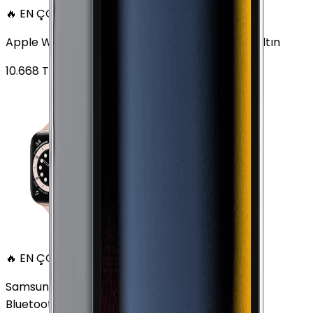
🔥 EN ÇOK SATAN
Apple Watch Series 6 Alüminyum 40mm GPS Altın
10.668
TL'den
başlayan fiyatlar
🔥 EN ÇOK SATAN
Samsung Galaxy Watch 7 Alüminyum 44 mm
Bluetooth Wi-Fi Yeşil