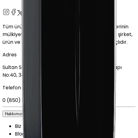
Tüm ürün adları, logolar ve markalar ilgili sahiplerinin
mülkiyetindedir. Bu web sitesinde kullanılan tüm şirket,
ürün ve hizmet adları yalnızca tanımlama amaçlıdır.
Adres
Sultan Selim Mahallesi, Lalegül Sokağı No:5, İç Kapı
No:40, 34415 Kağıthane/İstanbul
Telefon
0 (850) 303 79 79
Hakkımızda
+
Biz kimiz?
Blog