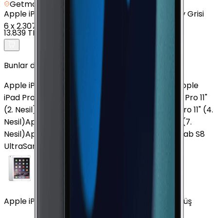
Getmobil Güvencesi
Apple
iPad (9. Nesil) - 64 GB - 10.2" - GPS - Uzay Grisi
6
x
2.307 TL
13.839 TL
Bunlar da İlginizi Çekebilir
Apple iPad (10. Nesil)
Apple iPad mini (5. Nesil)
Apple
iPad Pro M5
Apple iPad mini (6. Nesil)
Apple iPad Pro 11"
(2. Nesil)
Apple iPad Air 13" (7. Nesil)
Apple iPad Pro 11" (4.
Nesil)
Apple iPad Air (3. Nesil)
Apple iPad Pro 13" (7.
Nesil)
Apple iPad Air (5. Nesil)
Samsung Galaxy Tab S8
Ultra
Samsung Galaxy Tab A7 2020
Apple iPad Air (2. Nesil) 64 GB 9.7" Cellular Gümüş