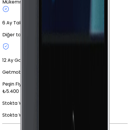
Mükemmel
Gümüş
64 GB
Cellular
9.7"
6
Ay Taksit Seçeneği
Diğer taksit seçeneklerini keşfedin.
12 Ay Garanti
Getmobil Garantisi
Peşin Fiyatına
6
x
900,00
TL
₺
5.400
Stokta Yok
Stokta Yok