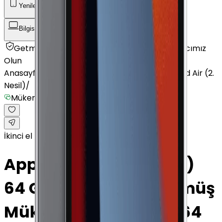
Yenilenmiş Telefon
Akıllı Saat ve Bileklik
Bilgisayar / Tablet
Aksesuar
Getmobil Güvencesi
Mağazalarımız
Satıcımız
Olun
Anasayfa
/
Bilgisayar / Tablet
/
Apple Tablet
/
iPad Air (2.
Nesil)
/
Mükemmel
İkinci el
Apple iPad Air (2. Nesil)
64 GB 9.7" Cellular Gümüş
Mükemmel · Gümüş · 64