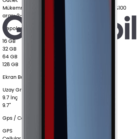
Outlet
Mükemmel
:
Ekranda leke yok, Pil sağlığı %85 - %100
arası, 2-3 hafif çizik
Depolama
16 GB
32 GB
64 GB
128 GB
Ekran Boyutu
Uzay Grisi
10.9"
+
5.550 TL
9.7 İnç
9.7"
Gps / Cellular
GPS
Cellular