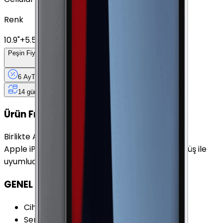
Renk
10.9"
+
5.550 TL
Peşin Fiyatına
6
Taksit
x
900 TL
6 Ay
Taksit
12 Ay
Güvence
4 iş
gününde
14 gün
içinde iade
Ürün Fırsatları
Birlikte Al
En Çok Eşleştirilen
Apple iPad Air (2. Nesil) 64 GB 9.7" Cellular Gümüş ile
uyumludur.
GENEL ÖZELLİKLER
Cihaz Tipi
:
Tablet
Seri
:
iPad Air 2