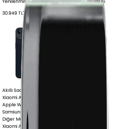
Yenilenmiş Apple iPhone 13 128 GB Gece Yarısı
30.949
TL'den
başlayan fiyatlar
Akıllı Saat ve Bileklik
Xiaomi Akıllı Saat
Apple Watch
Samsung Watch
Diğer Markalar
Xiaomi Akıllı Saat