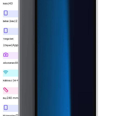
4:3
Ratio)
2 GB
Bellek (RAM)
Yonga Seti
Apple A8X
(Chipset)
Var
Arka Kamera
Var
Kablosuz (Wi-Fi)
240 mm
Boy
7340 mAh
Pil Kapasitesi