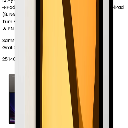
12 Ay Garanti
•
6 Taksit
iPad
(10. Nesil)
iPad
Air (6. Nesil)
iPad
(9. Nesil)
iPad
(8. Nesil)
iPad
Air (5. Nesil)
iPad
Air (2. Nesil)
Tüm Apple Tablet'ler
🔥 EN ÇOK SATAN
Samsung Galaxy Tab S9 Plus 256 GB 12.4 inç Wi-Fi
Grafit
25.140
TL'den
başlayan fiyatlar