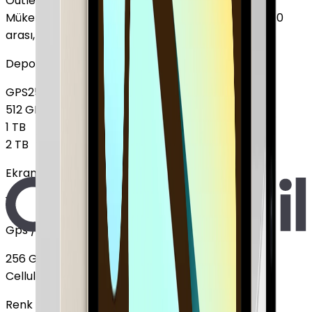
Outlet
Mükemmel
:
Ekranda leke yok, Pil sağlığı %85 - %100
arası, 2-3 hafif çizik
Depolama
GPS
256 GB
+
47.178 TL
512 GB
1 TB
2 TB
Ekran Boyutu
11"
Gps / Cellular
256 GB
GPS
+
47.178 TL
Cellular
Renk