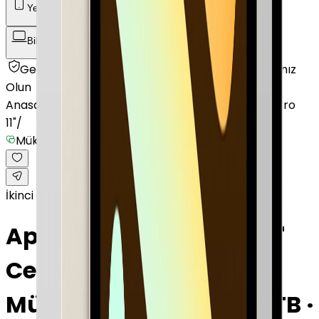
Yenilenmiş Telefon
Akıllı Saat ve Bileklik
Bilgisayar / Tablet
Aksesuar
Getmobil Güvencesi
Mağazalarımız
Satıcımız
Olun
Anasayfa
/
Bilgisayar / Tablet
/
Apple Tablet
/
iPad Pro
11"
/
Mükemmel
İkinci el
Apple iPad Pro 11" 1 TB 11"
Cellular Gümüş
Mükemmel · Gümüş · 1 TB ·