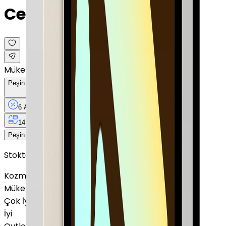
Cellular · 11"
Mükemmel
Peşin Fiyatına
6
Taksit
x
2.136,83 TL
6 Ay
Taksit
12 Ay
Güvence
4 iş
gününde
14 gün
içinde iade
12.821 TL
Peşin Fiyatına
6
taksit x
2.136,83 TL
Stokta Yok
Kozmetik Durumu
Nasıl Görünüyor?
Mükemmel
Çok İyi
İyi