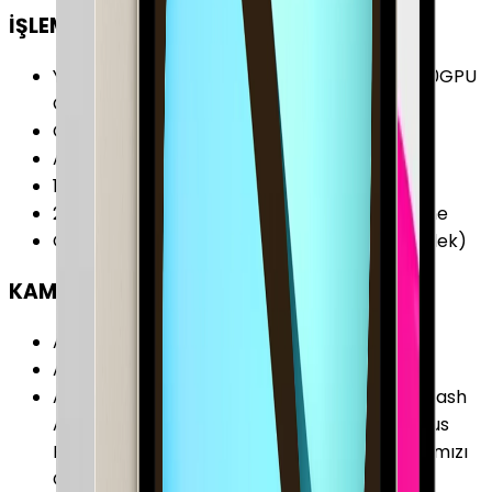
İŞLEMCİ
Yonga Seti (Chipset)
:
Apple M4 Çip (9CPU/10GPU
Çekirdeği)
CPU Çekirdeği
:
9 Çekirdek
Ana İşlemci (CPU)
:
3 x Performans Çekirdeği
1. Yardımcı İşlemci
:
6 x Verimlilik Çekirdeği
2. Yardımcı İşlemci
:
16 Çekirdekli Neural Engine
Grafik İşlemcisi (GPU)
:
Apple GPU (10-Çekirdek)
KAMERA
Arka Kamera
:
Var
Arka Kamera Çözünürlüğü
:
12.0 MP
Arka Kamera Özellikleri
:
Adaptif True Tone Flash
Akıllı HDR 4 Apple ProRes f/1.8 Diyafram Focus
Pixels Özelliğine Sahip Otomatik Netleme Kırmızı
Göz (Red-eye) Düzeltme Konum Etiketleme