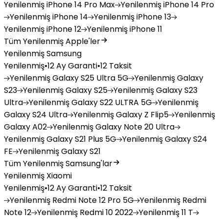
Yenilenmiş
iPhone 14 Pro Max
Yenilenmiş
iPhone 14 Pro
Yenilenmiş
iPhone 14
Yenilenmiş
iPhone 13
Yenilenmiş
iPhone 12
Yenilenmiş
iPhone 11
Tüm Yenilenmiş Apple'ler
Yenilenmiş Samsung
Yenilenmiş
•
12 Ay Garanti
•
12 Taksit
Yenilenmiş
Galaxy S25 Ultra 5G
Yenilenmiş
Galaxy
S23
Yenilenmiş
Galaxy S25
Yenilenmiş
Galaxy S23
Ultra
Yenilenmiş
Galaxy S22 ULTRA 5G
Yenilenmiş
Galaxy S24 Ultra
Yenilenmiş
Galaxy Z Flip5
Yenilenmiş
Galaxy A02
Yenilenmiş
Galaxy Note 20 Ultra
Yenilenmiş
Galaxy S21 Plus 5G
Yenilenmiş
Galaxy S24
FE
Yenilenmiş
Galaxy S21
Tüm Yenilenmiş Samsung'lar
Yenilenmiş Xiaomi
Yenilenmiş
•
12 Ay Garanti
•
12 Taksit
Yenilenmiş
Redmi Note 12 Pro 5G
Yenilenmiş
Redmi
Note 12
Yenilenmiş
Redmi 10 2022
Yenilenmiş
11 T