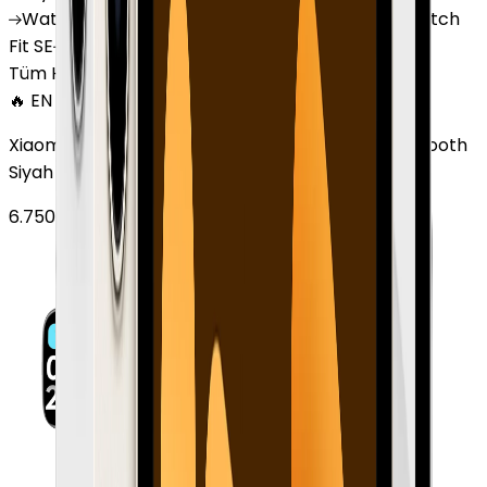
Watch
GT 4
Watch
GT 5
Watch
GT 5 Pro
Watch
Fit SE
Watch
Fit 3
Watch
GT3 Pro
Tüm Huawei Watch'lar
🔥 EN ÇOK SATAN
Xiaomi Redmi Watch 3 Active Plastik 47mm Bluetooth
Siyah
6.750
TL'den
başlayan fiyatlar