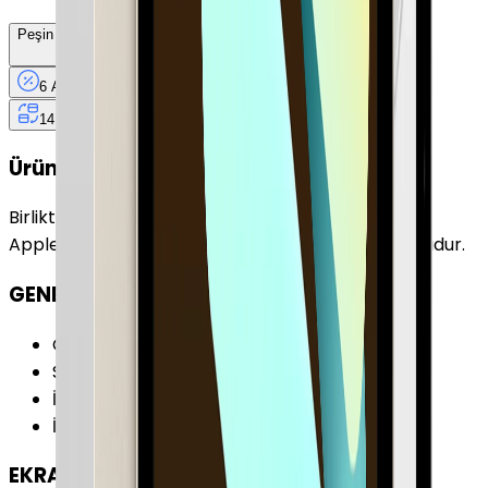
Peşin Fiyatına
6
Taksit
x
2.136,83 TL
6 Ay
Taksit
12 Ay
Güvence
4 iş
gününde
14 gün
içinde iade
Ürün Fırsatları
Birlikte Al
En Çok Eşleştirilen
Apple iPad Pro 11" 1 TB 11" Cellular Gümüş ile uyumludur.
GENEL ÖZELLİKLER
Cihaz Tipi
:
Tablet
Seri
:
iPad Pro 11" (M4)
İşletim Sistemi
:
iPadOS
İşletim Sistemi Versiyonu
:
iPadOS 17
EKRAN