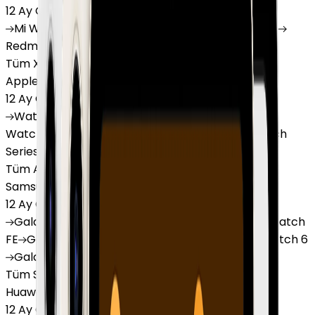
12 Ay Garanti
•
6 Taksit
Mi
Watch
Mi
Watch Lite
Redmi
Watch 3 Active
Redmi
Watch 5 Lite
Redmi
Watch 5 Active
Tüm Xiaomi Akıllı Saat'lar
Apple Watch
12 Ay Garanti
•
6 Taksit
Watch
Ultra
Watch
Series 10
Watch
Series 9
Watch
Series 8
Watch
Series 7
Watch
SE
Watch
Series 6
Watch
Series 5
Tüm Apple Watch'lar
Samsung Watch
12 Ay Garanti
•
6 Taksit
Galaxy
Watch 7
Galaxy
Watch Ultra
Galaxy
Watch
FE
Galaxy
Watch 4
Galaxy
Watch 5
Galaxy
Watch 6
Galaxy
Watch8
Tüm Samsung Watch'lar
Huawei Watch
12 Ay Garanti
•
6 Taksit