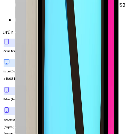
Eksenli) LiDAR Scanner Ortam Işığı Sensörü USB
Tip-C ile Şarj 4 Adet Hoparlör
Duyurulma Tarihi
:
2024, Mayıs
Ürün Özellikleri
Tümünü Gör
Tablet
Cihaz Tipi
2420
Ekran Çözünürlüğü
x 1668 Piksel
8 GB
Bellek (RAM)
Yonga Seti
Apple M4 Çip
(Chipset)