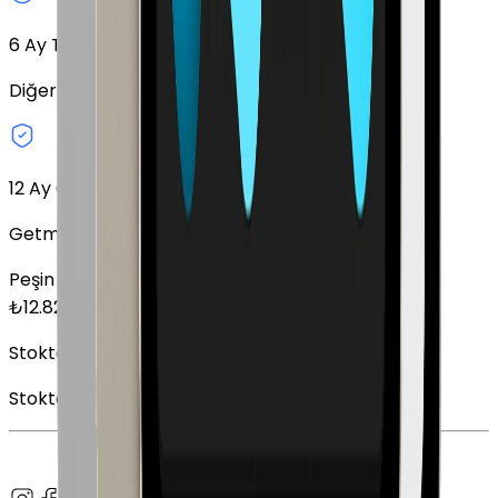
6
Ay Taksit Seçeneği
Diğer taksit seçeneklerini keşfedin.
12 Ay Garanti
Getmobil Garantisi
Peşin Fiyatına
6
x
2.136,83
TL
₺
12.821
Stokta Yok
Stokta Yok