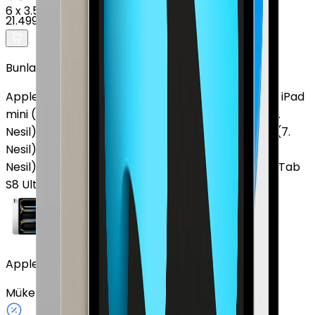
6
x
3.583 TL
21.499 TL
Bunlar da İlginizi Çekebilir
Apple iPad Air (2. Nesil)
Apple iPad (10. Nesil)
Apple iPad
mini (5. Nesil)
Apple iPad Pro M5
Apple iPad mini (6.
Nesil)
Apple iPad Pro 11" (2. Nesil)
Apple iPad Air 13" (7.
Nesil)
Apple iPad Pro 11" (4. Nesil)
Apple iPad Air (3.
Nesil)
Apple iPad Pro 13" (7. Nesil)
Samsung Galaxy Tab
S8 Ultra
Samsung Galaxy Tab S10 FE Plus
Apple iPad Pro 11" 1 TB 11" Cellular Gümüş
Mükemmel
Gümüş
1 TB
Cellular
11"