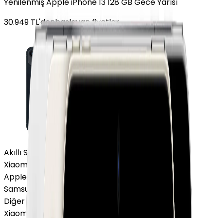
Yenilenmiş Apple iPhone 13 128 GB Gece Yarısı
30.949
TL'den
başlayan fiyatlar
Akıllı Saat ve Bileklik
Xiaomi Akıllı Saat
Apple Watch
Samsung Watch
Diğer Markalar
Xiaomi Akıllı Saat