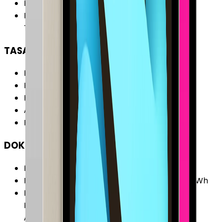
Bluetooth Versiyonu
:
5.3
Diğer Bağlantılar
:
iBeacon (Mikro Lokasyon)
Thunderbolt 4 (USB 4)
TASARIM
Boy
:
249.7 mm
En
:
177.5 mm
Kalınlık
:
5.3 mm
Ağırlık
:
444 gr
Renk Seçenekleri
:
Siyah Gümüş
DOKÜMAN & DİĞER
Pil Kapasitesi
:
8340 mAh
Pil Özellikleri
:
Lityum Polimer Yerleşik Pil 31.29 Wh
Diğer Özellikler
:
İvme Ölçer Barometre Dijital
Pusula Face ID Sensörü FaceTime Görüntülü
Arama FaceTime Sesli Arama Jiroskop (Üç