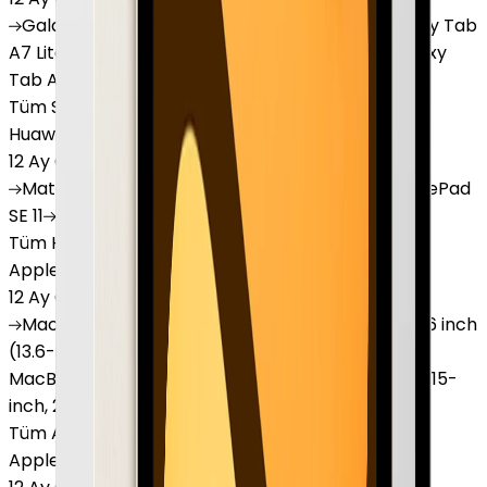
Galaxy
Tab S9 Plus
Galaxy
Tab S10 Ultra
Galaxy
Tab
A7 Lite
Galaxy
Tab A9
Galaxy
Tab A9 Plus
Galaxy
Tab A11
Tüm Samsung Tablet'ler
Huawei Tablet
12 Ay Garanti
•
6 Taksit
MatePad
Air
MatePad
11.5
MatePad
11.5"S
MatePad
SE 11
MatePad
12 X
Tüm Huawei Tablet'ler
Apple Macbook
12 Ay Garanti
•
12 Taksit
MacBook
Air 13" (13-inch, 2020)
MacBook
Air 13.6 inch
(13.6-inch, 2022)
MacBook
Air 13" (13-inch, 2019)
MacBook
Pro 16" (16-inch, 2019)
MacBook
Air 15" (15-
inch, 2024)
MacBook
Air 13"
Tüm Apple Macbook'lar
Apple Tablet