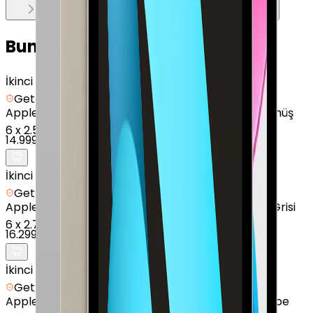
Bunları da Beğenebilirsin
İkinci el
Getmobil Güvencesi
Apple
iPad (9. Nesil) - 64 GB - 10.2 İnç - GPS - Gümüş
6
x
2.500 TL
14.999 TL
İkinci el
Getmobil Güvencesi
Apple
iPad (8. Nesil) - 128 GB - 10.2" - GPS - Uzay Grisi
6
x
2.717 TL
16.299 TL
İkinci el
Getmobil Güvencesi
Apple
iPad (10. Nesil) - 256 GB - 10.9" - GPS - Pembe