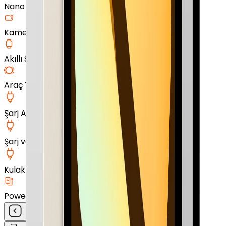
Nano Ekran Koruyucu
Kamera Cam Koruyucu
Akıllı Saat Aksesuarları
Araç Tutucu
Şarj Aleti
Şarj ve Data Kablosu
Kulak İçi Kulaklık
Powerbank