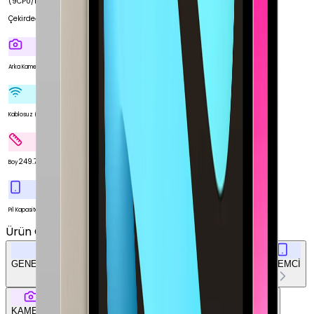
(9CPU/10GPU
Çekirdeği)
Var
Arka Kamera
Var
Kablosuz (Wi-Fi)
249.7 mm
Boy
8340 mAh
Pil Kapasitesi
Ürün Özellikleri
Tümünü Gör
GENEL ÖZELLİKLER
EKRAN
BELLEK & DEPOLAMA
İŞLEMCİ
KAMERA
BAĞLANTILAR
TASARIM
DOKÜMAN & DİĞER