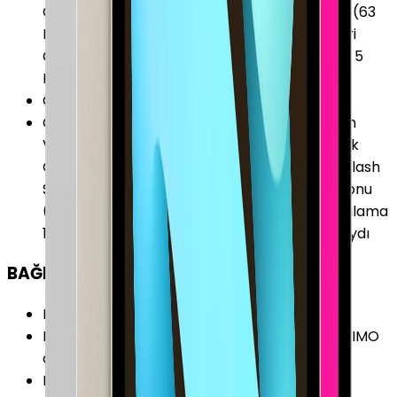
Otomatik Görüntü Stabilizasyonu Panorama (63
MP’ye kadar) Safir Kristal Mercek Kapağı Seri
Çekim Modu 4K Video Kaydı 5 Elementli Lens 5
Kata Kadar Dijital Zoom
Ön Kamera
:
Var
Ön Kamera Özellikleri
:
Akıllı HDR 4 Hızlı Çekim
Video Stabilizasyonu Lens Düzeltme Otomatik
Görüntü Stabilizasyonu Portre Modu Retina Flash
Seri Çekim Modu Sinematik video stabilizasyonu
(1080p ve 720p) TrueDepth Camera Yüz Algılama
12MP ƒ/2.4 Ultra Geniş Açı 1080p HD Video Kaydı
BAĞLANTILAR
Kablosuz (Wi-Fi)
:
Var
Kablosuz Özellikleri
:
Dual-Band (5GHz) 2x2 MIMO
özellikli Wi-Fi 6E (802.11ax)
Bluetooth
:
Var