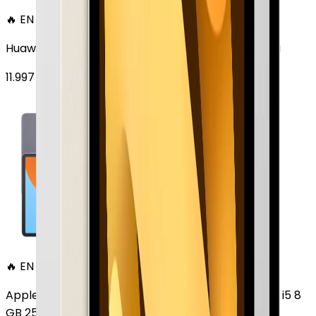
🔥 EN ÇOK SATAN
Huawei MatePad 11.5 128 GB 11.5 inç Wi-Fi Uzay Grisi
11.997
TL'den
başlayan fiyatlar
🔥 EN ÇOK SATAN
Apple MacBook Air 13" (13-inch, 2020) 1.1 GHz Core i5 8
GB 256 GB Altın