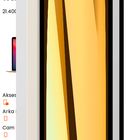
21.400
TL'den
başlayan fiyatlar
Aksesuar
Arka Koruma Kılıf
Cam Ekran Koruyucu