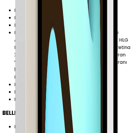
Ekran Çözünürlüğü
:
2420 x 1668 Piksel
Piksel Yoğunluğu
:
267 PPI
Ekran Teknolojisi
:
OLED
Ekran Özellikleri
:
Parmak İzi Tutmaz Kaplama
Apple Pencil Pro Desteği Dolby Vision HDR 10 HLG
P3 (Geniş Renk Yelpazesi) ProMotion Super Retina
XDR Display Tam Lamine Ekran True Tone Ekran
Yansımasız Mat Yüzey 2.000.000:1 Kontrast Oranı
1000 cd/m² (nit) Parlaklık 1600 cd/m² (nit)
Parlaklık (HDR)
Ekran Yenileme Hızı
:
120 Hz
Ekran / Gövde Oranı
:
%82.3
Ekran Alanı
:
364.77 cm²
BELLEK & DEPOLAMA
Bellek (RAM)
:
8 GB