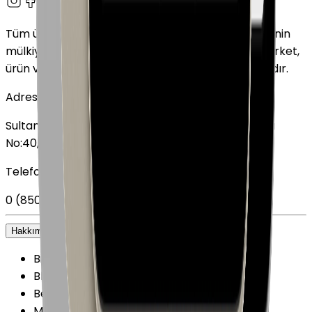
Tüm ürün adları, logolar ve markalar ilgili sahiplerinin
mülkiyetindedir. Bu web sitesinde kullanılan tüm şirket,
ürün ve hizmet adları yalnızca tanımlama amaçlıdır.
Adres
Sultan Selim Mahallesi, Lalegül Sokağı No:5, İç Kapı
No:40, 34415 Kağıthane/İstanbul
Telefon
0 (850) 303 79 79
Hakkımızda
+
Biz kimiz?
Blog
Belgelerimiz
Mağazalarımız