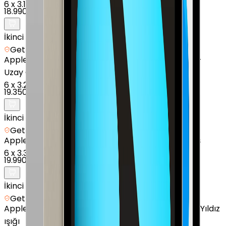
6
x
3.165 TL
18.990 TL
İkinci el
Getmobil Güvencesi
Apple
iPad Air (3. Nesil) - 256 GB - 10.9" - Cellular -
Uzay Grisi
6
x
3.225 TL
19.350 TL
İkinci el
Getmobil Güvencesi
Apple
iPad 11" (A16) - 128 GB - 11 inç - GPS - Gümüş
6
x
3.332 TL
19.990 TL
İkinci el
Getmobil Güvencesi
Apple
iPad mini (6. Nesil) - 64 GB - 8.3 İnç - GPS - Yıldız
ışığı