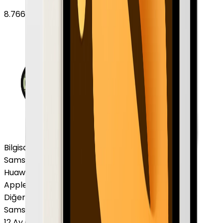
8.766
TL'den
başlayan fiyatlar
Bilgisayar / Tablet
Samsung Tablet
Huawei Tablet
Apple Macbook
Diğer Markalar
Samsung Tablet
12 Ay Garanti
•
6 Taksit