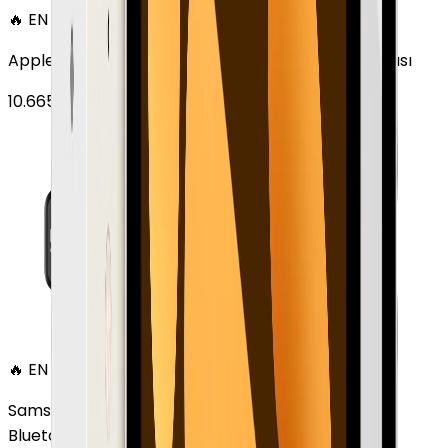
🔥 EN ÇOK SATAN
Apple Watch SE Alüminyum 44mm GPS Gece yarısı
10.665
TL'den
başlayan fiyatlar
🔥 EN ÇOK SATAN
Samsung Galaxy Watch 7 Alüminyum 44 mm
Bluetooth Wi-Fi Yeşil