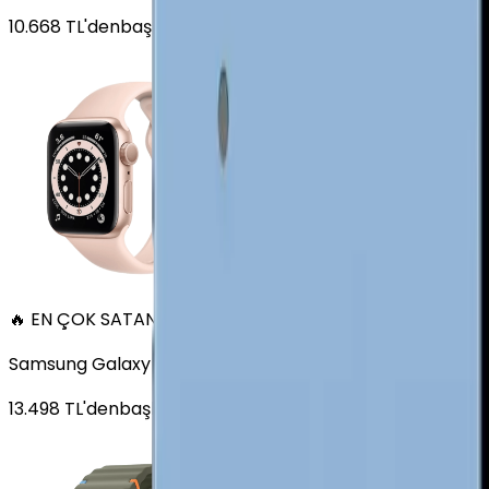
10.668
TL'den
başlayan fiyatlar
🔥 EN ÇOK SATAN
Samsung Galaxy Watch 7 Alüminyum 40 mm Bluetooth Wi
13.498
TL'den
başlayan fiyatlar