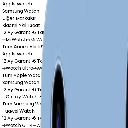
Apple Watch
Samsung Watch
Diğer Markalar
Xiaomi Akıllı Saat
12 Ay Garanti
•
6 Taksit
Mi
Watch
Mi
Watch Lite
Redmi
Watch 3 Active
Redm
Tüm Xiaomi Akıllı Saat'lar
Apple Watch
12 Ay Garanti
•
6 Taksit
Watch
Ultra
Watch
Series 10
Watch
Series 9
Watch
Tüm Apple Watch'lar
Samsung Watch
12 Ay Garanti
•
6 Taksit
Galaxy
Watch 7
Galaxy
Watch Ultra
Galaxy
Watch F
Tüm Samsung Watch'lar
Huawei Watch
12 Ay Garanti
•
6 Taksit
Watch
GT 4
Watch
GT 5
Watch
GT 5 Pro
Watch
Fit