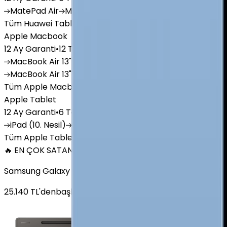
MatePad
Air
MatePad
11.5
MatePad
11.5"S
MatePad
SE
Tüm Huawei Tablet'ler
Apple Macbook
12 Ay Garanti
•
12 Taksit
MacBook
Air 13" (13-inch, 2020)
MacBook
Air 13.6 inch 
MacBook
Air 13"
Tüm Apple Macbook'lar
Apple Tablet
12 Ay Garanti
•
6 Taksit
iPad
(10. Nesil)
iPad
Air (6. Nesil)
iPad
(9. Nesil)
iPad
(8
Tüm Apple Tablet'ler
🔥 EN ÇOK SATAN
Samsung Galaxy Tab S9 Plus 256 GB 12.4 inç Wi-Fi Grafit
25.140
TL'den
başlayan fiyatlar