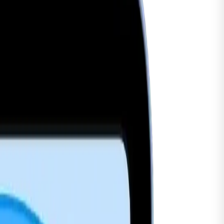
tch
Series 5
alaxy
Watch8