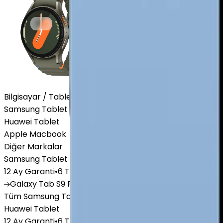
Bilgisayar / Tablet
Samsung Tablet
Huawei Tablet
Apple Macbook
Diğer Markalar
Samsung Tablet
12 Ay Garanti
•
6 Taksit
Galaxy
Tab S9 Plus
Galaxy
Tab S10 Ultra
Galaxy
Tab A
Tüm Samsung Tablet'ler
Huawei Tablet
12 Ay Garanti
•
6 Taksit