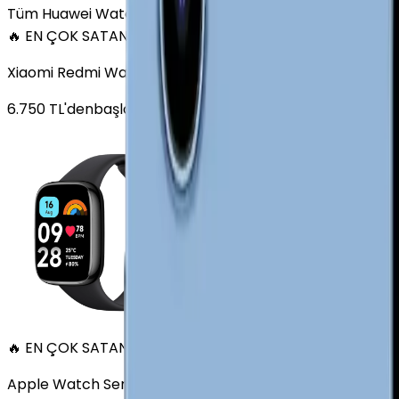
Tüm Huawei Watch'lar
🔥 EN ÇOK SATAN
Xiaomi Redmi Watch 3 Active Plastik 47mm Bluetooth S
6.750
TL'den
başlayan fiyatlar
🔥 EN ÇOK SATAN
Apple Watch Series 6 Alüminyum 40mm GPS Altın