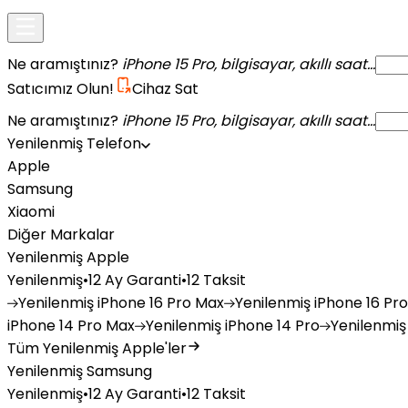
Ne aramıştınız?
iPhone 15 Pro, bilgisayar, akıllı saat...
Satıcımız Olun!
Cihaz Sat
Ne aramıştınız?
iPhone 15 Pro, bilgisayar, akıllı saat...
Yenilenmiş Telefon
Apple
Samsung
Xiaomi
Diğer Markalar
Yenilenmiş Apple
Yenilenmiş
•
12 Ay Garanti
•
12 Taksit
Yenilenmiş
iPhone 16 Pro Max
Yenilenmiş
iPhone 16 Pro
iPhone 14 Pro Max
Yenilenmiş
iPhone 14 Pro
Yenilenmiş
Tüm Yenilenmiş Apple'ler
Yenilenmiş Samsung
Yenilenmiş
•
12 Ay Garanti
•
12 Taksit