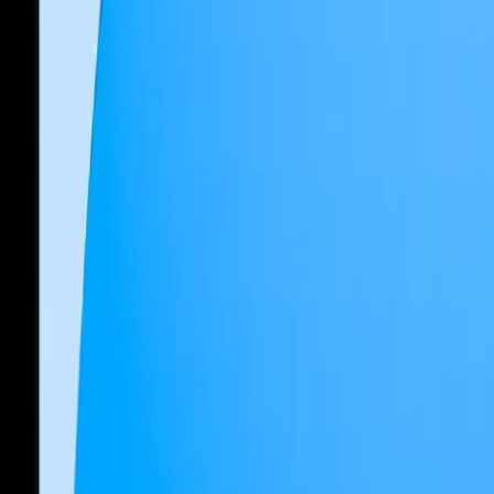
 11
MatePad
12 X
(13.6-inch, 2022)
MacBook
Air 13" (13-inch, 2019)
MacBoo
. Nesil)
iPad
Air (5. Nesil)
iPad
Air (2. Nesil)