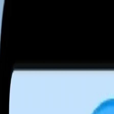
i
Watch 5 Lite
Redmi
Watch 5 Active
Series 8
Watch
Series 7
Watch
SE
Watch
Series 6
Wa
E
Galaxy
Watch 4
Galaxy
Watch 5
Galaxy
Watch 6
G
 SE
Watch
Fit 3
Watch
GT3 Pro