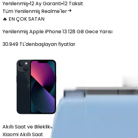
Yenilenmiş
•
12 Ay Garanti
•
12 Taksit
Tüm Yenilenmiş Realme'ler
🔥 EN ÇOK SATAN
Yenilenmiş Apple iPhone 13 128 GB Gece Yarısı
30.949
TL'den
başlayan fiyatlar
Akıllı Saat ve Bileklik
Xiaomi Akıllı Saat