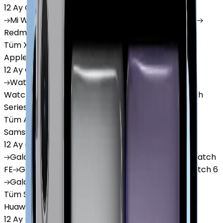
12 Ay Garanti
•
6 Taksit
Mi
Watch
Mi
Watch Lite
Redmi
Watch 3 Active
Redmi
Watch 5 Lite
Redmi
Watch 5 Active
Tüm Xiaomi Akıllı Saat'lar
Apple Watch
12 Ay Garanti
•
6 Taksit
Watch
Ultra
Watch
Series 10
Watch
Series 9
Watch
Series 8
Watch
Series 7
Watch
SE
Watch
Series 6
Watch
Series 5
Tüm Apple Watch'lar
Samsung Watch
12 Ay Garanti
•
6 Taksit
Galaxy
Watch 7
Galaxy
Watch Ultra
Galaxy
Watch
FE
Galaxy
Watch 4
Galaxy
Watch 5
Galaxy
Watch 6
Galaxy
Watch8
Tüm Samsung Watch'lar
Huawei Watch
12 Ay Garanti
•
6 Taksit