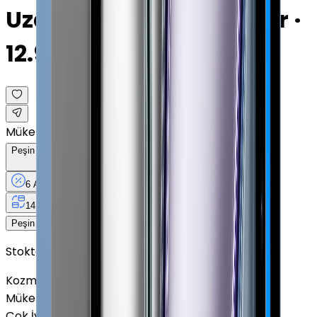
Uzay Grisi · 1 TB · Cellular ·
12.9"
Mükemmel
Peşin Fiyatına
6
Taksit
x
4.625,33 TL
6 Ay
Taksit
12 Ay
Güvence
4 iş
gününde
14 gün
içinde iade
27.752 TL
Peşin Fiyatına
6
taksit x
4.625,33 TL
Stokta Yok
Kozmetik Durumu
Nasıl Görünüyor?
Mükemmel
Çok İyi