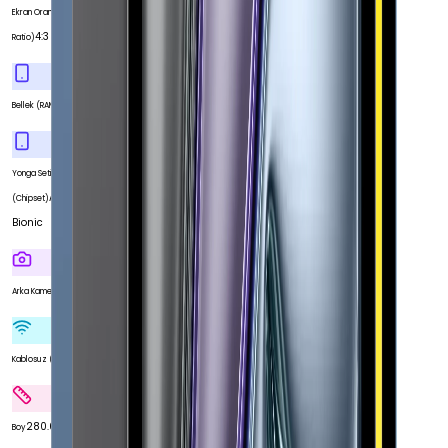
Ekran Oranı (Aspect
4:3
Ratio)
6 GB
Bellek (RAM)
Yonga Seti
Apple A12Z
(Chipset)
Bionic
Var
Arka Kamera
Var
Kablosuz (Wi-Fi)
280.6 mm
Boy