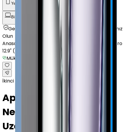
Yenilenmiş Telefon
Akıllı Saat ve Bileklik
Bilgisayar / Tablet
Aksesuar
Getmobil Güvencesi
Mağazalarımız
Satıcımız
Olun
Anasayfa
/
Bilgisayar / Tablet
/
Apple Tablet
/
iPad Pro
12.9" (4. Nesil)
/
Mükemmel
İkinci el
Apple iPad Pro 12.9" (4.
Nesil) 1 TB 12.9" Cellular
Uzay Grisi Mükemmel ·