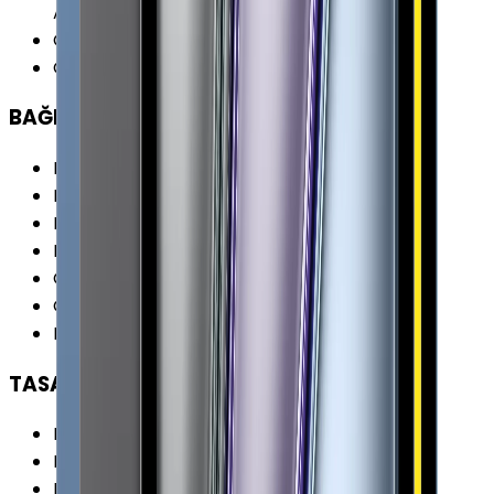
Açı 1 x 12MP f/1.8 Geniş Açı
Ön Kamera
:
Var
Ön Kamera Özellikleri
:
7MP f/2.2 Retina Flash
BAĞLANTILAR
Kablosuz (Wi-Fi)
:
Var
Kablosuz Özellikleri
:
Wi-Fi 6 (802.11ax)
Bluetooth
:
Var
Bluetooth Versiyonu
:
5.0
GPS
:
Var
GPS Özellikleri
:
GNSS GPS
Diğer Bağlantılar
:
iBeacon (Mikro Lokasyon)
TASARIM
Boy
:
280.6 mm
En
:
214.9 mm
Kalınlık
:
5.9 mm