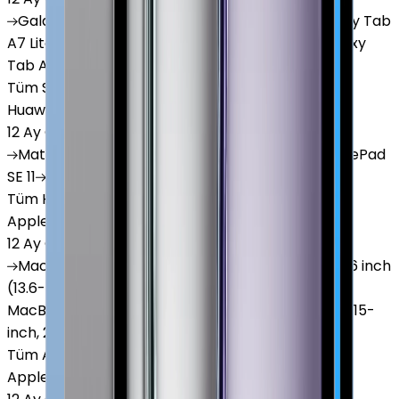
Galaxy
Tab S9 Plus
Galaxy
Tab S10 Ultra
Galaxy
Tab
A7 Lite
Galaxy
Tab A9
Galaxy
Tab A9 Plus
Galaxy
Tab A11
Tüm Samsung Tablet'ler
Huawei Tablet
12 Ay Garanti
•
6 Taksit
MatePad
Air
MatePad
11.5
MatePad
11.5"S
MatePad
SE 11
MatePad
12 X
Tüm Huawei Tablet'ler
Apple Macbook
12 Ay Garanti
•
12 Taksit
MacBook
Air 13" (13-inch, 2020)
MacBook
Air 13.6 inch
(13.6-inch, 2022)
MacBook
Air 13" (13-inch, 2019)
MacBook
Pro 16" (16-inch, 2019)
MacBook
Air 15" (15-
inch, 2024)
MacBook
Air 13"
Tüm Apple Macbook'lar
Apple Tablet