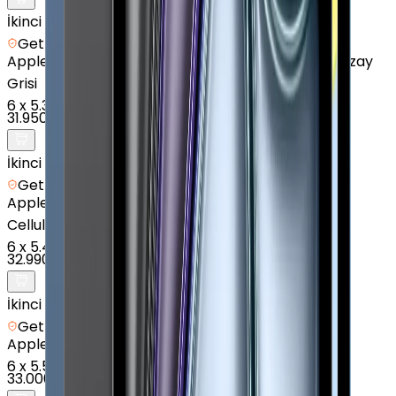
İkinci el
Getmobil Güvencesi
Apple
iPad Air (6. Nesil) - 128 GB - 11 inç - Wi-Fi - Uzay
Grisi
6
x
5.325 TL
31.950 TL
İkinci el
Getmobil Güvencesi
Apple
iPad Air (6. Nesil) - 128 GB - 11 inç - Wi-Fi +
Cellular - Mavi
6
x
5.498 TL
32.990 TL
İkinci el
Getmobil Güvencesi
Apple
iPad 11" (A16) - 256 GB - 11 inç - GPS - Mavi
6
x
5.500 TL
33.000 TL