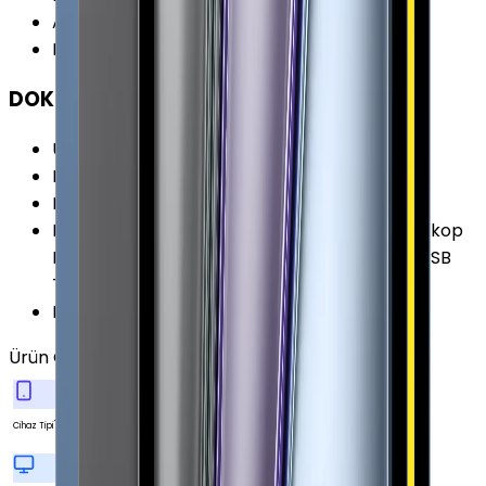
Ağırlık
:
643 gr
Renk Seçenekleri
:
Gri Gümüş
DOKÜMAN & DİĞER
Ürün Kodları
:
MXFA2TU/A
Pil Kapasitesi
:
9720 mAh
Pil Özellikleri
:
Lityum Polimer 36.71 Wh
Diğer Özellikler
:
İvme Ölçer Işık Sensörü Jiroskop
Barometre Face ID Sensörü LiDAR Scanner USB
Tip-C ile Şarj
Duyurulma Tarihi
:
2020, Mart
Ürün Özellikleri
Tümünü Gör
Tablet
Cihaz Tipi