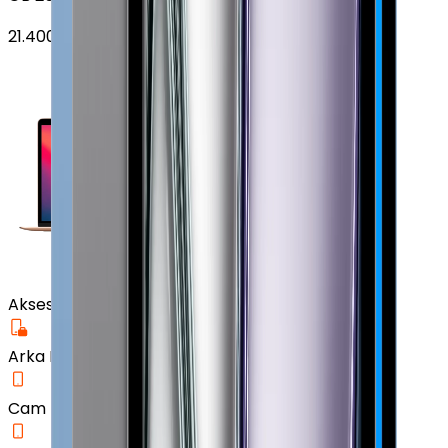
21.400
TL'den
başlayan fiyatlar
Aksesuar
Arka Koruma Kılıf
Cam Ekran Koruyucu