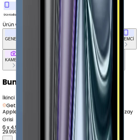
MXFA2TU/A
Ürün Kodları
Ürün Özellikleri
Tümünü Gör
GENEL ÖZELLİKLER
EKRAN
BELLEK & DEPOLAMA
İŞLEMCİ
KAMERA
BAĞLANTILAR
TASARIM
DOKÜMAN & DİĞER
Bunları da Beğenebilirsin
İkinci el
Getmobil Güvencesi
Apple
iPad mini (A17 Pro) - 256 GB - 8.3" - GPS - Uzay
Grisi
6
x
4.998 TL
29.990 TL