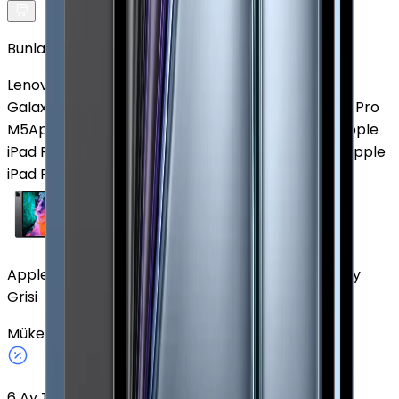
Bunlar da İlginizi Çekebilir
Lenovo Tab M8 (3. Nesil)
Lenovo Tab One
Samsung
Galaxy Tab S9
Apple iPad mini (6. Nesil)
Apple iPad Pro
M5
Apple iPad (7. Nesil)
Samsung Galaxy Tab A8
Apple
iPad Pro 13" (7. Nesil)
Samsung Galaxy Tab S6 Lite
Apple
iPad Pro 11"
Apple iPad Pro 12.9" (4. Nesil) 1 TB 12.9" Cellular Uzay
Grisi
Mükemmel
Uzay Grisi
1 TB
Cellular
12.9"
6
Ay Taksit Seçeneği