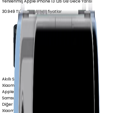
Yenilenmiş Apple iPhone 13 128 GB Gece Yarısı
30.949
TL'den
başlayan fiyatlar
Akıllı Saat ve Bileklik
Xiaomi Akıllı Saat
Apple Watch
Samsung Watch
Diğer Markalar
Xiaomi Akıllı Saat