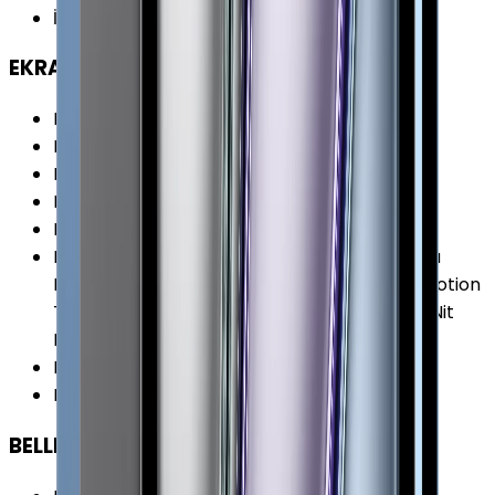
İşletim Sistemi Versiyonu
:
iPadOS 14
EKRAN
Ekran Oranı (Aspect Ratio)
:
4:3
Ekran Boyutu
:
12.9 İnç
Ekran Çözünürlüğü
:
2732 x 2048 Piksel
Piksel Yoğunluğu
:
264 PPI
Ekran Teknolojisi
:
IPS (LCD)
Ekran Özellikleri
:
Parmak İzi Tutmaz Kaplama
Liquid Retina P3 (Geniş Renk Yelpazesi) ProMotion
True Tone Ekran Yansımasız Mat Yüzey 600 Nit
Parlaklık
Ekran / Gövde Oranı
:
%85.45
Ekran Alanı
:
515.26 cm²
BELLEK & DEPOLAMA