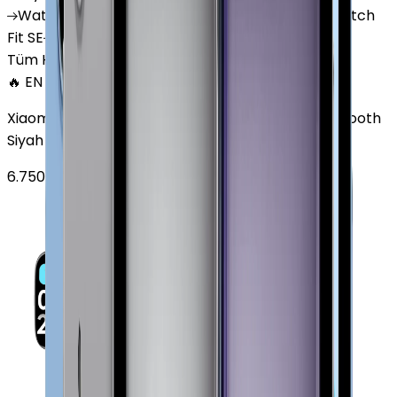
Watch
GT 4
Watch
GT 5
Watch
GT 5 Pro
Watch
Fit SE
Watch
Fit 3
Watch
GT3 Pro
Tüm Huawei Watch'lar
🔥 EN ÇOK SATAN
Xiaomi Redmi Watch 3 Active Plastik 47mm Bluetooth
Siyah
6.750
TL'den
başlayan fiyatlar