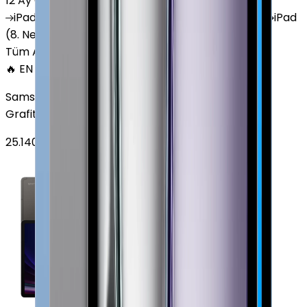
12 Ay Garanti
•
6 Taksit
iPad
(10. Nesil)
iPad
Air (6. Nesil)
iPad
(9. Nesil)
iPad
(8. Nesil)
iPad
Air (5. Nesil)
iPad
Air (2. Nesil)
Tüm Apple Tablet'ler
🔥 EN ÇOK SATAN
Samsung Galaxy Tab S9 Plus 256 GB 12.4 inç Wi-Fi
Grafit
25.140
TL'den
başlayan fiyatlar