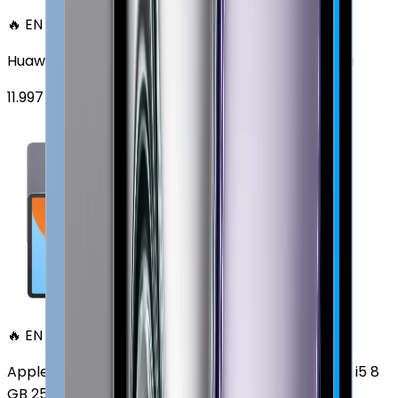
🔥 EN ÇOK SATAN
Huawei MatePad 11.5 128 GB 11.5 inç Wi-Fi Uzay Grisi
11.997
TL'den
başlayan fiyatlar
🔥 EN ÇOK SATAN
Apple MacBook Air 13" (13-inch, 2020) 1.1 GHz Core i5 8
GB 256 GB Altın