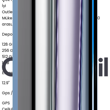
İyi
Outlet
Mükemmel
:
Ekranda leke yok, Pil sağlığı %85 - %100
arası, 2-3 hafif çizik
Depolama
128 GB
256 GB
512 GB
1 TB
Ekran Boyutu
12.9"
Gps / Cellular
GPS
Cellular