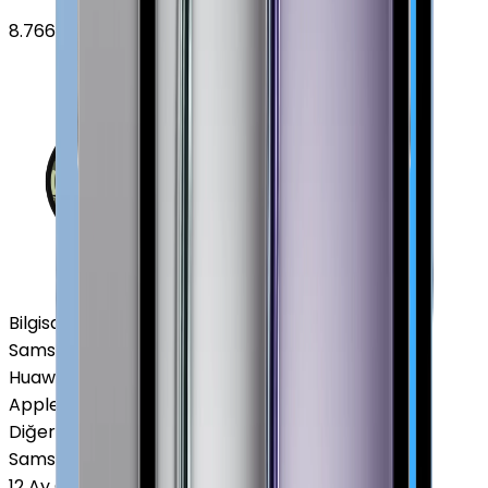
8.766
TL'den
başlayan fiyatlar
Bilgisayar / Tablet
Samsung Tablet
Huawei Tablet
Apple Macbook
Diğer Markalar
Samsung Tablet
12 Ay Garanti
•
6 Taksit