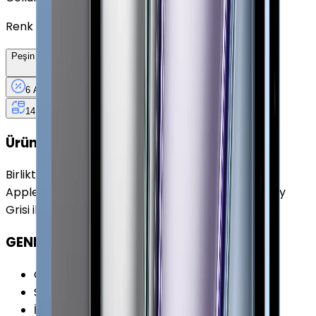
Renk
Peşin Fiyatına
6
Taksit
x
4.625,33 TL
6 Ay
Taksit
12 Ay
Güvence
4 iş
gününde
14 gün
içinde iade
Ürün Fırsatları
Birlikte Al
En Çok Eşleştirilen
Apple iPad Pro 12.9" (4. Nesil) 1 TB 12.9" Cellular Uzay
Grisi ile uyumludur.
GENEL ÖZELLİKLER
Cihaz Tipi
:
Tablet
Seri
:
iPad Pro 12.9" (4.Nesil)
İşletim Sistemi
:
iPadOS