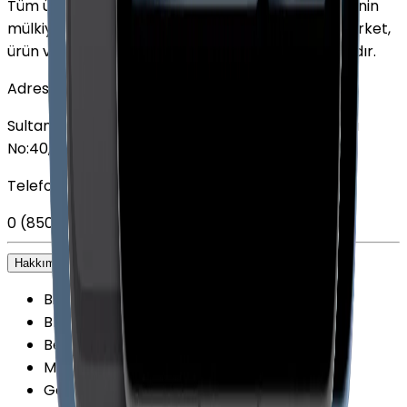
Tüm ürün adları, logolar ve markalar ilgili sahiplerinin
mülkiyetindedir. Bu web sitesinde kullanılan tüm şirket,
ürün ve hizmet adları yalnızca tanımlama amaçlıdır.
Adres
Sultan Selim Mahallesi, Lalegül Sokağı No:5, İç Kapı
No:40, 34415 Kağıthane/İstanbul
Telefon
0 (850) 303 79 79
Hakkımızda
+
Biz kimiz?
Blog
Belgelerimiz
Mağazalarımız
Getmobil Güvenilir Mi?