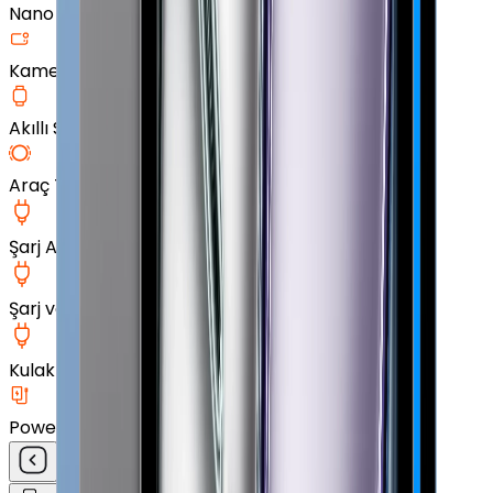
Nano Ekran Koruyucu
Kamera Cam Koruyucu
Akıllı Saat Aksesuarları
Araç Tutucu
Şarj Aleti
Şarj ve Data Kablosu
Kulak İçi Kulaklık
Powerbank