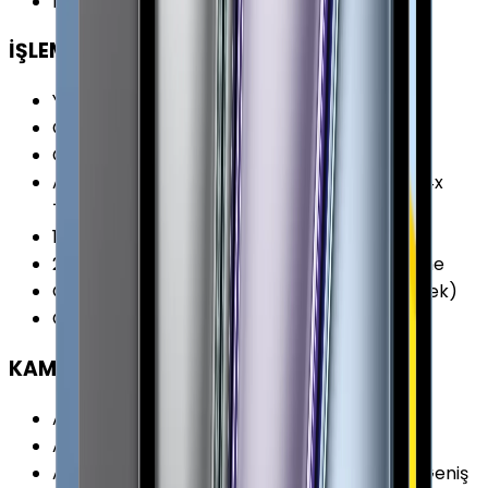
Bellek (RAM)
:
6 GB
İŞLEMCİ
Yonga Seti (Chipset)
:
Apple A12Z Bionic
CPU Frekansı
:
2.50 GHz
CPU Çekirdeği
:
8 Çekirdek
Ana İşlemci (CPU)
:
Octa-core (4x Vortex + 4x
Tempest)
1. Yardımcı İşlemci
:
M12 Yardımcı İşlemci
2. Yardımcı İşlemci
:
16 Çekirdekli Neural Engine
Grafik İşlemcisi (GPU)
:
Apple GPU (8-Çekirdek)
CPU Üretim Teknolojisi
:
7 nm
KAMERA
Arka Kamera
:
Var
Arka Kamera Çözünürlüğü
:
12.0 MP
Arka Kamera Özellikleri
:
1 x 10MP f/2.4 Ultra Geniş