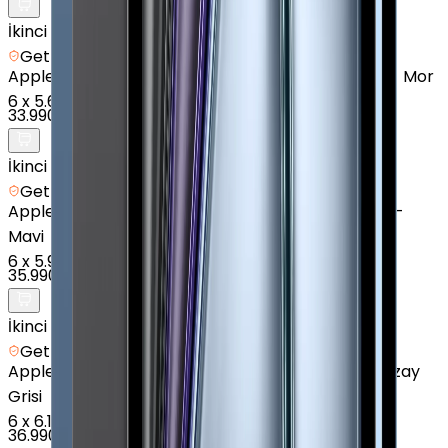
İkinci el
Getmobil Güvencesi
Apple
iPad Air 11" (7. Nesil) - 128 GB - 11 inç - Wi-Fi - Mor
6
x
5.665 TL
33.990 TL
İkinci el
Getmobil Güvencesi
Apple
iPad Air 11" (7. Nesil) - 256 GB - 11 inç - Wi-Fi -
Mavi
6
x
5.998 TL
35.990 TL
İkinci el
Getmobil Güvencesi
Apple
iPad Air (6. Nesil) - 1 TB - 11 inç - Cellular - Uzay
Grisi
6
x
6.165 TL
36.990 TL