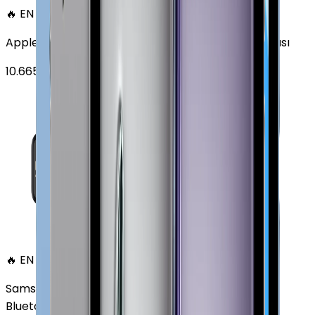
🔥 EN ÇOK SATAN
Apple Watch SE Alüminyum 44mm GPS Gece yarısı
10.665
TL'den
başlayan fiyatlar
🔥 EN ÇOK SATAN
Samsung Galaxy Watch 7 Alüminyum 44 mm
Bluetooth Wi-Fi Yeşil