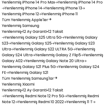
Yenilenmiş
iPhone 14 Pro Max
Yenilenmiş
iPhone 14 Pro
Yenilenmiş
iPhone 14
Yenilenmiş
iPhone 13
Yenilenmiş
iPhone 12
Yenilenmiş
iPhone 11
Tüm Yenilenmiş Apple'ler
Yenilenmiş Samsung
Yenilenmiş
•
12 Ay Garanti
•
12 Taksit
Yenilenmiş
Galaxy S25 Ultra 5G
Yenilenmiş
Galaxy
S23
Yenilenmiş
Galaxy S25
Yenilenmiş
Galaxy S23
Ultra
Yenilenmiş
Galaxy S22 ULTRA 5G
Yenilenmiş
Galaxy S24 Ultra
Yenilenmiş
Galaxy Z Flip5
Yenilenmiş
Galaxy A02
Yenilenmiş
Galaxy Note 20 Ultra
Yenilenmiş
Galaxy S21 Plus 5G
Yenilenmiş
Galaxy S24
FE
Yenilenmiş
Galaxy S21
Tüm Yenilenmiş Samsung'lar
Yenilenmiş Xiaomi
Yenilenmiş
•
12 Ay Garanti
•
12 Taksit
Yenilenmiş
Redmi Note 12 Pro 5G
Yenilenmiş
Redmi
Note 12
Yenilenmiş
Redmi 10 2022
Yenilenmiş
11 T