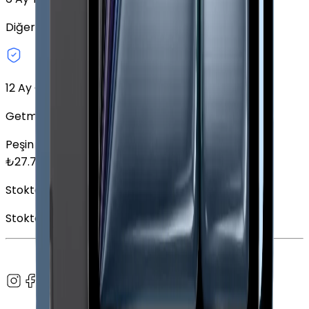
Diğer taksit seçeneklerini keşfedin.
12 Ay Garanti
Getmobil Garantisi
Peşin Fiyatına
6
x
4.625,33
TL
₺
27.752
Stokta Yok
Stokta Yok