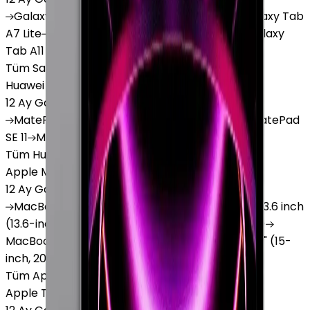
Galaxy
Tab S9 Plus
Galaxy
Tab S10 Ultra
Galaxy
Tab
A7 Lite
Galaxy
Tab A9
Galaxy
Tab A9 Plus
Galaxy
Tab A11
Tüm Samsung Tablet'ler
Huawei Tablet
12 Ay Garanti
•
6 Taksit
MatePad
Air
MatePad
11.5
MatePad
11.5"S
MatePad
SE 11
MatePad
12 X
Tüm Huawei Tablet'ler
Apple Macbook
12 Ay Garanti
•
12 Taksit
MacBook
Air 13" (13-inch, 2020)
MacBook
Air 13.6 inch
(13.6-inch, 2022)
MacBook
Air 13" (13-inch, 2019)
MacBook
Pro 16" (16-inch, 2019)
MacBook
Air 15" (15-
inch, 2024)
MacBook
Air 13"
Tüm Apple Macbook'lar
Apple Tablet