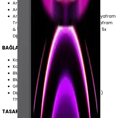
Arka Kamera
:
Var
Arka Kamera Çözünürlüğü
:
12.0 MP
Arka Kamera Özellikleri
:
Geniş:12 MP ƒ/1.8 Diyafram
True Tone Flash Ultra Geniş:10 MP ƒ/2.4 Diyafram
& 125 Derece Görüş 2 x Optik Uzaklaştırma 5x
Dijital Zoom
BAĞLANTILAR
Kablosuz (Wi-Fi)
:
Var
Kablosuz Özellikleri
:
Wi-Fi 6 (802.11ax)
Bluetooth
:
Var
Bluetooth Versiyonu
:
5.0
GPS
:
Yok
Diğer Bağlantılar
:
iBeacon (Mikro Lokasyon)
Thunderbolt 4 (USB 4)
TASARIM