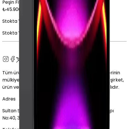
Peşin Fiyatına
6
x
7.650,00
TL
₺
45.900
Stokta Yok
Stokta Yok
Tüm ürün adları, logolar ve markalar ilgili sahiplerinin
mülkiyetindedir. Bu web sitesinde kullanılan tüm şirket,
ürün ve hizmet adları yalnızca tanımlama amaçlıdır.
Adres
Sultan Selim Mahallesi, Lalegül Sokağı No:5, İç Kapı
No:40, 34415 Kağıthane/İstanbul