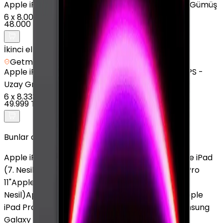
Apple
iPad Pro 11" (4. Nesil) - 128 GB - 11" - GPS - Gümüş
6
x
8.000 TL
48.000 TL
İkinci el
Getmobil Güvencesi
Apple
iPad Pro 12.9" (6. Nesil) - 128 GB - 12.9" - GPS -
Uzay Grisi
6
x
8.333 TL
49.999 TL
Bunlar da İlginizi Çekebilir
Apple iPad mini (6. Nesil)
Apple iPad Pro M5
Apple iPad
(7. Nesil)
Apple iPad Pro 13" (7. Nesil)
Apple iPad Pro
11"
Apple iPad Pro 12.9" (6. Nesil)
Apple iPad (5.
Nesil)
Apple iPad 11" (A16)
Apple iPad (10. Nesil)
Apple
iPad Pro 11" (2. Nesil)
Samsung Galaxy Tab S9
Samsung
Galaxy Tab A8