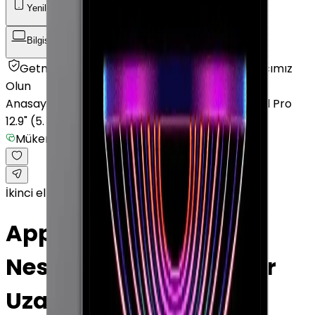
Yenilenmiş Telefon
Akıllı Saat ve Bileklik
Bilgisayar / Tablet
Aksesuar
Getmobil Güvencesi
Mağazalarımız
Satıcımız
Olun
Anasayfa
/
Bilgisayar / Tablet
/
Apple Tablet
/
iPad Pro
12.9" (5. Nesil)
/
Mükemmel
İkinci el
Apple iPad Pro 12.9" (5.
Nesil) 2 TB 12.9" Cellular
Uzay Grisi Mükemmel ·