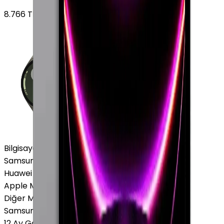
8.766
TL'den
başlayan fiyatlar
Bilgisayar / Tablet
Samsung Tablet
Huawei Tablet
Apple Macbook
Diğer Markalar
Samsung Tablet
12 Ay Garanti
•
6 Taksit