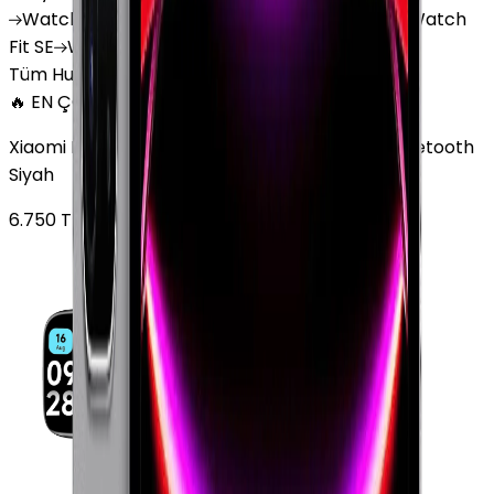
Watch
GT 4
Watch
GT 5
Watch
GT 5 Pro
Watch
Fit SE
Watch
Fit 3
Watch
GT3 Pro
Tüm Huawei Watch'lar
🔥 EN ÇOK SATAN
Xiaomi Redmi Watch 3 Active Plastik 47mm Bluetooth
Siyah
6.750
TL'den
başlayan fiyatlar