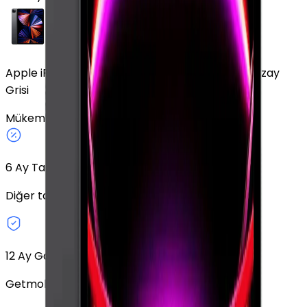
Apple iPad Pro 12.9" (5. Nesil) 2 TB 12.9" Cellular Uzay
Grisi
Mükemmel
Uzay Grisi
2 TB
Cellular
12.9"
6
Ay Taksit Seçeneği
Diğer taksit seçeneklerini keşfedin.
12 Ay Garanti
Getmobil Garantisi