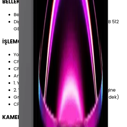
BELLEK & DEPOLAMA
Bellek (RAM)
:
16 GB
Diğer Depolama Seçenekleri
:
128 GB 256 GB 512
GB 2048 GB
İŞLEMCİ
Yonga Seti (Chipset)
:
Apple M1 Çip
CPU Frekansı
:
3.20 GHz
CPU Çekirdeği
:
8 Çekirdek
Ana İşlemci (CPU)
:
4 x Icestorm 3.2 GHz
1. Yardımcı İşlemci
:
4 x Firestorm 2.0 GHz
2. Yardımcı İşlemci
:
16 Çekirdekli Neural Engine
Grafik İşlemcisi (GPU)
:
Apple GPU (8-Çekirdek)
CPU Üretim Teknolojisi
:
5 nm
KAMERA