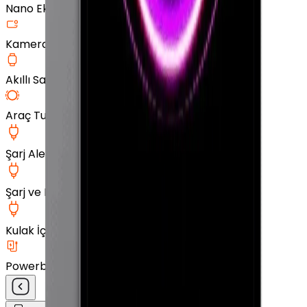
Nano Ekran Koruyucu
Kamera Cam Koruyucu
Akıllı Saat Aksesuarları
Araç Tutucu
Şarj Aleti
Şarj ve Data Kablosu
Kulak İçi Kulaklık
Powerbank