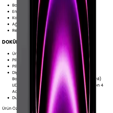
Boy
:
280.6 mm
En
:
214.9 mm
Kalınlık
:
6.4 mm
Ağırlık
:
682 gr
Renk Seçenekleri
:
Gri Gümüş
DOKÜMAN & DİĞER
Ürün Kodları
:
MHNN3TU/A
Pil Kapasitesi
:
10758 mAh
Pil Özellikleri
:
Azami 10 Saat 40.88 Wh
Diğer Özellikler
:
İvme Ölçer Işık Sensörü
Barometre Dijital Pusula Jiroskop (Üç Eksenli)
LiDAR Scanner Stüdyo Kalitesinde 5 Mikrofon 4
Adet Hoparlör
Duyurulma Tarihi
:
2021, Nisan
Ürün Özellikleri
Tümünü Gör