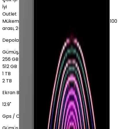
İyi
Outlet
Mükemmel
:
Ekranda leke yok, Pil sağlığı %85 - %100
arası, 2-3 hafif çizik
Depolama
Gümüş, GPS
128 GB
+
9.894 TL
256 GB
512 GB
1 TB
2 TB
Ekran Boyutu
12.9"
Gps / Cellular
Gümüş, 128 GB
GPS
+
9.894 TL