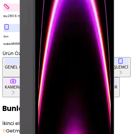
280.6 mm
Boy
Ürün
MHNN3TU/A
Kodları
Ürün Özellikleri
Tümünü Gör
GENEL ÖZELLİKLER
EKRAN
BELLEK & DEPOLAMA
İŞLEMCİ
KAMERA
BAĞLANTILAR
TASARIM
DOKÜMAN & DİĞER
Bunları da Beğenebilirsin
İkinci el
Getmobil Güvencesi