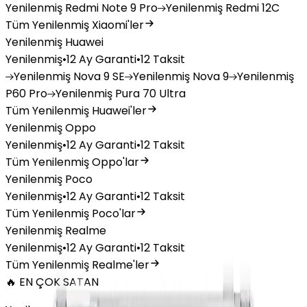
Yenilenmiş
Redmi Note 9 Pro
Yenilenmiş
Redmi 12C
Tüm Yenilenmiş Xiaomi'ler
Yenilenmiş Huawei
Yenilenmiş
•
12 Ay Garanti
•
12 Taksit
Yenilenmiş
Nova 9 SE
Yenilenmiş
Nova 9
Yenilenmiş
P60 Pro
Yenilenmiş
Pura 70 Ultra
Tüm Yenilenmiş Huawei'ler
Yenilenmiş Oppo
Yenilenmiş
•
12 Ay Garanti
•
12 Taksit
Tüm Yenilenmiş Oppo'lar
Yenilenmiş Poco
Yenilenmiş
•
12 Ay Garanti
•
12 Taksit
Tüm Yenilenmiş Poco'lar
Yenilenmiş Realme
Yenilenmiş
•
12 Ay Garanti
•
12 Taksit
Tüm Yenilenmiş Realme'ler
🔥 EN ÇOK SATAN