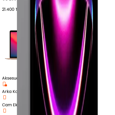
21.400
TL'den
başlayan fiyatlar
Aksesuar
Arka Koruma Kılıf
Cam Ekran Koruyucu