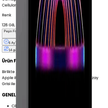
Cellular
Renk
128 GB, GPS
+
9.894 TL
Peşin Fiyatına
6
Taksit
x
7.650 TL
6 Ay
Taksit
12 Ay
Güvence
4 iş
gününde
14 gün
içinde iade
Ürün Fırsatları
Birlikte Al
En Çok Eşleştirilen
Apple iPad Pro 12.9" (5. Nesil) 2 TB 12.9" Cellular Uzay
Grisi ile uyumludur.
GENEL ÖZELLİKLER
Cihaz Tipi
:
Tablet