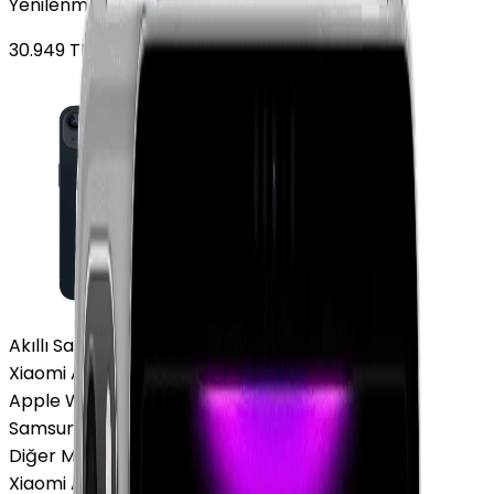
Yenilenmiş Apple iPhone 13 128 GB Gece Yarısı
30.949
TL'den
başlayan fiyatlar
Akıllı Saat ve Bileklik
Xiaomi Akıllı Saat
Apple Watch
Samsung Watch
Diğer Markalar
Xiaomi Akıllı Saat