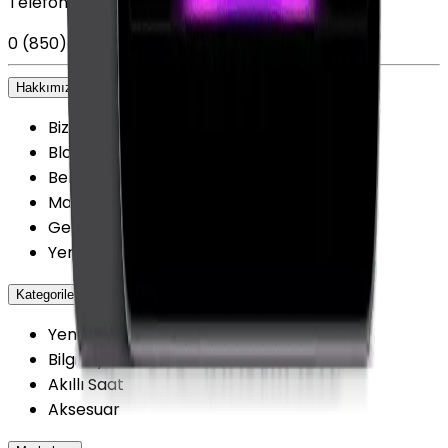
Telefon
0 (850) 303 79 79
Hakkımızda
+
Biz kimiz?
Blog
Belgelerimiz
Mağazalarımız
Getmobil Güvenilir Mi?
Yenilenmiş Cihazlarda Güvence
Kategoriler
+
Yenilenmiş Cep Telefonu
Bilgisayar / Tablet
Akıllı Saat
Aksesuar