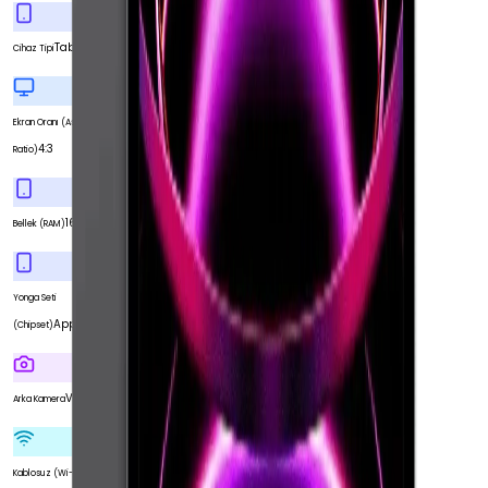
Tablet
Cihaz Tipi
Ekran Oranı (Aspect
4:3
Ratio)
16 GB
Bellek (RAM)
Yonga Seti
Apple M1 Çip
(Chipset)
Var
Arka Kamera
Var
Kablosuz (Wi-Fi)