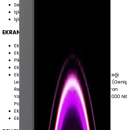
Seri
:
iPad Pro 12.9" (5.Nesil)
İşletim Sistemi
:
iPadOS
İşletim Sistemi Versiyonu
:
iPadOS 14
EKRAN
Ekran Oranı (Aspect Ratio)
:
4:3
Ekran Çözünürlüğü
:
2732 x 2048 Piksel
Piksel Yoğunluğu
:
264 PPI
Ekran Teknolojisi
:
Retina Ekran (IPS)
Ekran Özellikleri
:
Apple Pencil (2.Nesil) Desteği
Leke Tutmaz Kaplama Liquid Retina XDR P3 (Geniş
Renk Yelpazesi) ProMotion Tam Lamine Ekran
Yansımasız Mat Yüzey 1.000.000:1 Kontrast 1000 Nit
Parlaklık 1600 Nit Parlaklık (HDR)
Ekran / Gövde Oranı
:
%85.45
Ekran Alanı
:
515.26 cm²