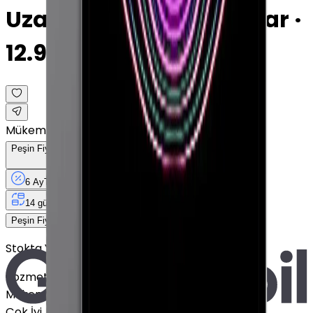
Uzay Grisi · 2 TB · Cellular ·
12.9"
Mükemmel
Peşin Fiyatına
6
Taksit
x
7.650 TL
6 Ay
Taksit
12 Ay
Güvence
4 iş
gününde
14 gün
içinde iade
45.900 TL
Peşin Fiyatına
6
taksit x
7.650 TL
Stokta Yok
Kozmetik Durumu
Nasıl Görünüyor?
Mükemmel
Çok İyi