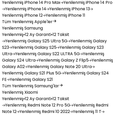
Yenilenmiş
iPhone 14 Pro Max
Yenilenmiş
iPhone 14 Pro
Yenilenmiş
iPhone 14
Yenilenmiş
iPhone 13
Yenilenmiş
iPhone 12
Yenilenmiş
iPhone 11
Tüm Yenilenmiş Apple'ler
Yenilenmiş Samsung
Yenilenmiş
•
12 Ay Garanti
•
12 Taksit
Yenilenmiş
Galaxy S25 Ultra 5G
Yenilenmiş
Galaxy
S23
Yenilenmiş
Galaxy S25
Yenilenmiş
Galaxy S23
Ultra
Yenilenmiş
Galaxy S22 ULTRA 5G
Yenilenmiş
Galaxy S24 Ultra
Yenilenmiş
Galaxy Z Flip5
Yenilenmiş
Galaxy A02
Yenilenmiş
Galaxy Note 20 Ultra
Yenilenmiş
Galaxy S21 Plus 5G
Yenilenmiş
Galaxy S24
FE
Yenilenmiş
Galaxy S21
Tüm Yenilenmiş Samsung'lar
Yenilenmiş Xiaomi
Yenilenmiş
•
12 Ay Garanti
•
12 Taksit
Yenilenmiş
Redmi Note 12 Pro 5G
Yenilenmiş
Redmi
Note 12
Yenilenmiş
Redmi 10 2022
Yenilenmiş
11 T