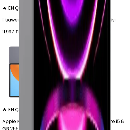
🔥 EN ÇOK SATAN
Huawei MatePad 11.5 128 GB 11.5 inç Wi-Fi Uzay Grisi
11.997
TL'den
başlayan fiyatlar
🔥 EN ÇOK SATAN
Apple MacBook Air 13" (13-inch, 2020) 1.1 GHz Core i5 8
GB 256 GB Altın