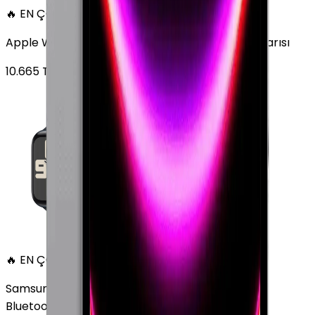
🔥 EN ÇOK SATAN
Apple Watch SE Alüminyum 44mm GPS Gece yarısı
10.665
TL'den
başlayan fiyatlar
🔥 EN ÇOK SATAN
Samsung Galaxy Watch 7 Alüminyum 44 mm
Bluetooth Wi-Fi Yeşil