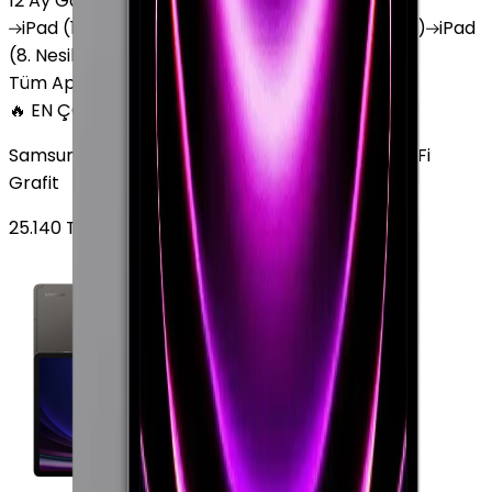
12 Ay Garanti
•
6 Taksit
iPad
(10. Nesil)
iPad
Air (6. Nesil)
iPad
(9. Nesil)
iPad
(8. Nesil)
iPad
Air (5. Nesil)
iPad
Air (2. Nesil)
Tüm Apple Tablet'ler
🔥 EN ÇOK SATAN
Samsung Galaxy Tab S9 Plus 256 GB 12.4 inç Wi-Fi
Grafit
25.140
TL'den
başlayan fiyatlar