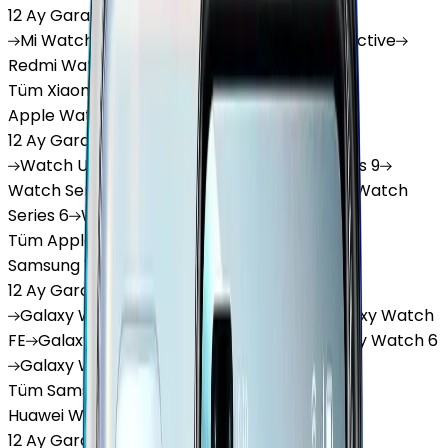
12 Ay Garanti
•
6 Taksit
Mi
Watch
Mi
Watch Lite
Redmi
Watch 3 Active
Redmi
Watch 5 Lite
Redmi
Watch 5 Active
Tüm Xiaomi Akıllı Saat'lar
Apple Watch
12 Ay Garanti
•
6 Taksit
Watch
Ultra
Watch
Series 10
Watch
Series 9
Watch
Series 8
Watch
Series 7
Watch
SE
Watch
Series 6
Watch
Series 5
Tüm Apple Watch'lar
Samsung Watch
12 Ay Garanti
•
6 Taksit
Galaxy
Watch 7
Galaxy
Watch Ultra
Galaxy
Watch
FE
Galaxy
Watch 4
Galaxy
Watch 5
Galaxy
Watch 6
Galaxy
Watch8
Tüm Samsung Watch'lar
Huawei Watch
12 Ay Garanti
•
6 Taksit