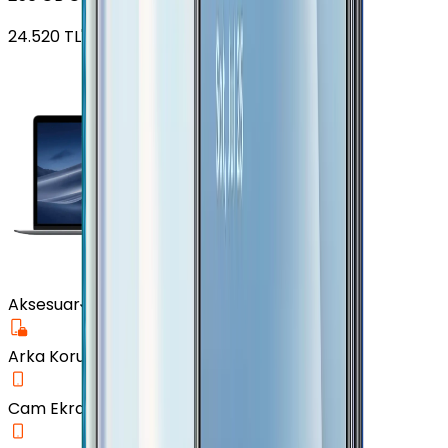
24.520
TL'den
başlayan fiyatlar
Aksesuar
Arka Koruma Kılıf
Cam Ekran Koruyucu