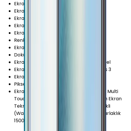
Ekran Teknolojisi
:
IPS LCD
Ekran Alanı
:
95.67 cm²
Ekran / Gövde Oranı
:
81.28 %
Ekran Çözünürlüğü Standardı
:
HD+
Ekran Oranı (Aspect Ratio)
:
19:9
Renk Sayısı
:
16 Milyon
Ekran Boyutu
:
6.22 İnç
Dokunmatik Türü
:
Kapasitif Ekran
Ekran Çözünürlüğü
:
720x1520 (HD+) Piksel
Ekran Dayanıklılığı
:
Corning Gorilla Glass 3
Ekran Yenileme Hızı
:
60 Hz
Piksel Yoğunluğu
:
270 PPI
Ekran Özellikleri
:
Çizilmeye Dirençli Cam Multi
Touch Çerçevesiz Tasarım In-Cell Touch Ekran
Teknolojisi Çentikli (Notch) Damla Çentikli
(Water-Drop Notch) 450 cd/m² (nit) Parlaklık
1500:1 Kontrast Oranı