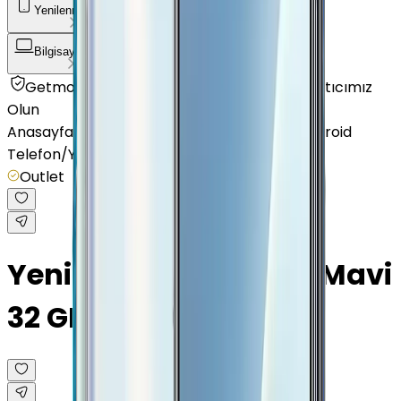
Yenilenmiş Telefon
Akıllı Saat ve Bileklik
Bilgisayar / Tablet
Aksesuar
Getmobil Güvencesi
Mağazalarımız
Satıcımız
Olun
Anasayfa
/
Yenilenmiş Telefon
/
Yenilenmiş Android
Telefon
/
Yenilenmiş Oppo
/
Yenilenmiş A12
/
Outlet
Yenilenmiş Oppo A12 Mavi
32 GB