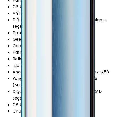
Hafıza Kartı Maks. Kapasitesi
:
256 GB
CPU Üretim Teknolojisi
:
12 nm
AnTuTu Puanı (v8)
:
102.700 Puan
Diğer Hafıza Seçenekleri
:
32/64GB Depolama
seçeneği var
Dahili Depolama
:
32 GB
Geekbench 5 (Single-core)
:
165 Puan
Geekbench 5 (Multi-core)
:
910 Puan
Hafıza Kartı Desteği
:
Var
Bellek (RAM)
:
3 GB
İşlemci Mimarisi
:
64-bit
Ana İşlemci (CPU)
:
4x 2.3 GHz ARM Cortex-A53
Yonga Seti (Chipset)
:
MediaTek Helio P35
(MT6765)
Diğer Bellek (RAM) Seçenekleri
:
3/4GB RAM
seçeneği var
CPU Çekirdeği
:
8 Çekirdek
CPU Frekansı
:
2.3 GHz