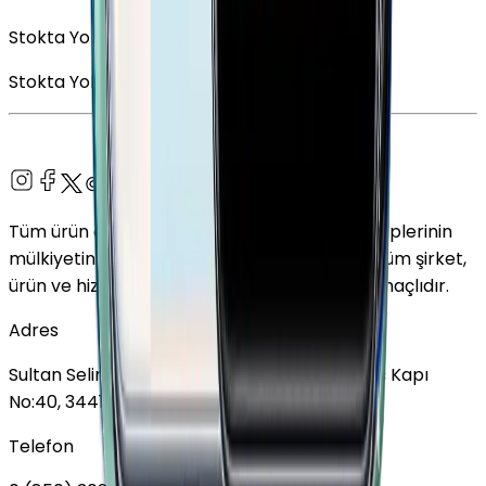
Stokta Yok
Stokta Yok
Tüm ürün adları, logolar ve markalar ilgili sahiplerinin
mülkiyetindedir. Bu web sitesinde kullanılan tüm şirket,
ürün ve hizmet adları yalnızca tanımlama amaçlıdır.
Adres
Sultan Selim Mahallesi, Lalegül Sokağı No:5, İç Kapı
No:40, 34415 Kağıthane/İstanbul
Telefon