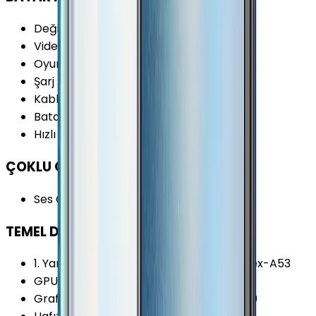
Değişir Batarya
:
Yok
Video Oynatma
:
17 Saat
Oyun
:
8 Saat
Şarj
:
Micro-USB
Kablosuz Şarj
:
Yok
Batarya Kapasitesi (Tipik)
:
4230 mAh
Hızlı Şarj
:
Yok
ÇOKLU ORTAM
Ses Çıkışı
:
3.5 mm
TEMEL DONANIM
1. Yardımcı İşlemci
:
4x 1.8 Ghz ARM Cortex-A53
GPU Frekansı
:
680 MHz
Grafik İşlemcisi (GPU)
:
PowerVR GE8320