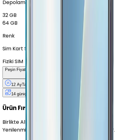
Depolama
32 GB
64 GB
Renk
Sim Kart Seçimi
Fiziki SIM
Peşin Fiyatına
12
Taksit
x
242 TL
12 Ay
Taksit
12 Ay
Güvence
4 iş
gününde
14 gün
içinde iade
Yenilenmiş
Cihaz Nedir?
Ürün Fırsatları
Birlikte Al
En Çok Eşleştirilen
Yenilenmiş Oppo A12 Mavi 32 GB ile uyumludur.