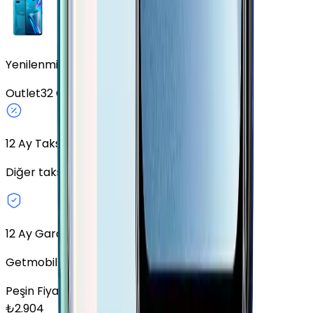
Yenilenmiş Oppo A12 Mavi 32 GB
Outlet
32 GB
Mavi
Fiziki SIM
12
Ay Taksit Seçeneği
Diğer taksit seçeneklerini keşfedin.
12 Ay Garanti
Getmobil Garantisi
Peşin Fiyatına
12
x
242,00
TL
₺
2.904