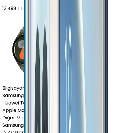
13.498
TL'den
başlayan fiyatlar
Bilgisayar / Tablet
Samsung Tablet
Huawei Tablet
Apple Macbook
Diğer Markalar
Samsung Tablet
12 Ay Garanti
•
6 Taksit