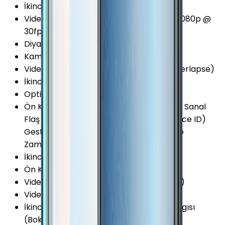
İkinci Arka Kamera Diyafram
:
F2.4
Video Kayıt Seçenekleri
:
720p @ 30fps 1080p @
30fps
Diyafram Açıklığı
:
F2.2
Kamera Çözünürlüğü
:
13 MP
Video Kayıt Özellikleri
:
Time-lapse (Hyperlapse)
İkinci Arka Kamera Çözünürlüğü
:
2 MP
Optik Görüntü Sabitleyici (OIS)
:
Yok
Ön Kamera Özellikleri
:
Portre Modu HDR Sanal
Flaş Yapay Zeka (AI) Yüz Tanımlama (Face ID)
Gesture Shot Yapay Zeka (AI) İyileştirme
Zamanlayıcı (self-timer) 1.12μm Piksel
İkinci Arka Kamera
:
Var
Ön Kamera Sensör Boyutu
:
1/5 İnç
Video Kayıt Çözünürlüğü
:
1080p (Full HD)
Video FPS Değeri
:
30 fps
İkinci Arka Kamera Özellikleri
:
Derinlik Algısı
(Bokeh)