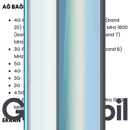
AĞ BAĞLANTILARI
4G Frekansları
:
700 (band 28) MHz 800 (band
20) MHz 850 (band 5) MHz 900 (band 8) MHz 1800
(band 3) MHz 2100 (band 1) MHz 2600 (band 7)
MHz
3G Frekansları
:
800 (band 6) MHz 900 (band 8)
MHz 2100 (band 1) MHz
5G
:
Yok
4G
:
Var
3G
:
Var
2G
:
Var
4.5G Desteği
:
Var
2G Frekansları
:
850 MHz 900 MHz 1800 MHz 1900
MHz
EKRAN