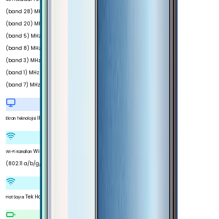
(band 28) MHz 800
(band 20) MHz 850
(band 5) MHz 900
(band 8) MHz 1800
(band 3) MHz 2100
(band 1) MHz 2600
(band 7) MHz
IPS LCD
Ekran Teknolojisi
Wi-Fi 4
Wi-Fi Kanalları
(802.11 a/b/g/n)
Tek Hat
Hat Sayısı