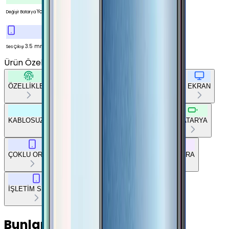
Yok
Değişir Batarya
3.5 mm
Ses Çıkışı
Ürün Özellikleri
Tümünü Gör
ÖZELLİKLER
TEMEL BİLGİLER
AĞ BAĞLANTILARI
EKRAN
KABLOSUZ BAĞLANTILAR
DİĞER BAĞLANTILAR
BATARYA
ÇOKLU ORTAM
TEMEL DONANIM
TASARIM
KAMERA
İŞLETİM SİSTEMİ
Bunları da Beğenebilirsin