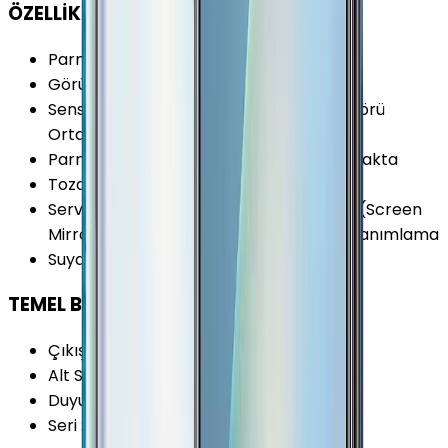
ÖZELLİKLER
Parmak izi Okuyucu
:
Var
Görüntülü Konuşma (Uygulama)
:
Var
Sensörler
:
Jiroskop Pusula Yakınlık Sensörü
Ortam Işığı Sensörü İvmeölçer
Parmak izi Okuyucu Özellikleri
:
Arka Kapakta
Toza Dayanıklılık
:
Yok
Servis ve Uygulamalar
:
Ekran Yansıtma (Screen
Mirroring) Tek Elde Kullanım Modu Yüz Tanımlama
Suya Dayanıklılık
:
Yok
TEMEL BİLGİLER
Çıkış Yılı
:
2020
Alt Seri
:
Oppo A1
Duyurulma Tarihi
:
2020, Nisan
Seri
:
Oppo A