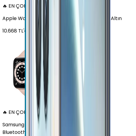
🔥 EN ÇOK SATAN
Apple Watch Series 6 Alüminyum 40mm GPS Altın
10.668
TL'den
başlayan fiyatlar
🔥 EN ÇOK SATAN
Samsung Galaxy Watch 7 Alüminyum 40 mm
Bluetooth Wi-Fi Yeşil