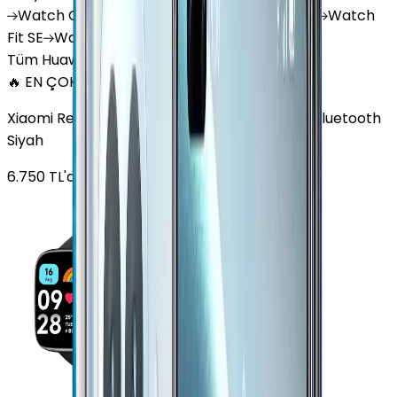
Watch
GT 4
Watch
GT 5
Watch
GT 5 Pro
Watch
Fit SE
Watch
Fit 3
Watch
GT3 Pro
Tüm Huawei Watch'lar
🔥 EN ÇOK SATAN
Xiaomi Redmi Watch 3 Active Plastik 47mm Bluetooth
Siyah
6.750
TL'den
başlayan fiyatlar