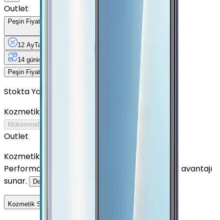
Outlet
Peşin Fiyatına
12
Taksit
x
242 TL
12 Ay
Taksit
12 Ay
Güvence
4 iş
gününde
14 gün
içinde iade
Yenilenmiş
Cihaz Nedir?
2.904 TL
Peşin Fiyatına
12
taksit x
242 TL
Stokta Yok
Kozmetik Durumu
Nasıl Görünüyor?
Mükemmel
Çok İyi
İyi
Outlet
Outlet
Kozmetik kusurlar daha belirgin olabilir.
Performansından ödün vermeden uygun fiyat avantajı
sunar.
Detayını Gör
Kozmetik Seçeneklerini Karşılaştır