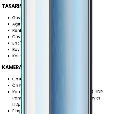
TASARIM
Gövde Malzemesi (Kapak)
:
Plastik
Ağırlık
:
165 Gram
Renk Seçenekleri
:
Mavi Siyah
Gövde Malzemesi (Çerçeve)
:
Plastik
En
:
75.5 mm
Boy
:
155.9 mm
Kalınlık
:
8.3 mm
KAMERA
Ön Kamera Çözünürlüğü
:
5 MP
Ön Kamera Video Çözünürlüğü
:
1080p
Kamera Özellikleri
:
Portre Modu (Bokeh) HDR
Panorama Otomatik odaklama Zamanlayıcı
1.12μm Piksel
Flaş
:
LED