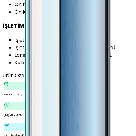
Ön Kamera Diyafram Açıklığı
:
F2.4
Ön Kamera FPS Değeri
:
30 fps
İŞLETİM SİSTEMİ
İşletim Sistemi
:
Android
İşletim Sistemi Versiyonu
:
Android 9.0 (Pie)
Lansman Arayüz Versiyonu
:
ColorOS 6.1.2
Kullanıcı Arayüzü
:
ColorOS UI
Ürün Özellikleri
Tümünü Gör
Var
Parmak izi Okuyucu
2020
Çıkış Yılı
700
4G Frekansları