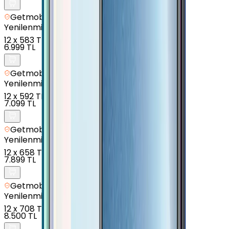
Getmobil Güvencesi
Yenilenmiş
Oppo A16 - 64 GB - Siyah
12
x
583 TL
6.999 TL
Getmobil Güvencesi
Yenilenmiş
Oppo A55 - 64 GB - Mavi
12
x
592 TL
7.099 TL
Getmobil Güvencesi
Yenilenmiş
Oppo A5 2020 - 64 GB - Siyah
12
x
658 TL
7.899 TL
Getmobil Güvencesi
Yenilenmiş
Oppo A55 - 128 GB - Siyah
12
x
708 TL
8.500 TL