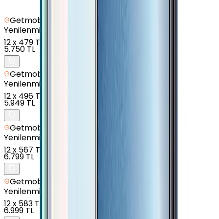
Getmobil Güvencesi
Yenilenmiş
Oppo A15 - 32 GB - Siyah
12
x
479 TL
5.750 TL
Getmobil Güvencesi
Yenilenmiş
Oppo A15s - 64 GB - Siyah
12
x
496 TL
5.949 TL
Getmobil Güvencesi
Yenilenmiş
Oppo A31 - 64 GB - Beyaz
12
x
567 TL
6.799 TL
Getmobil Güvencesi
Yenilenmiş
Oppo A91 - 128 GB - Siyah
12
x
583 TL
6.999 TL