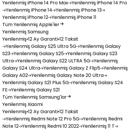
Yenilenmiş
iPhone 14 Pro Max
Yenilenmiş
iPhone 14 Pro
Yenilenmiş
iPhone 14
Yenilenmiş
iPhone 13
Yenilenmiş
iPhone 12
Yenilenmiş
iPhone 11
Tüm Yenilenmiş Apple'ler
Yenilenmiş Samsung
Yenilenmiş
•
12 Ay Garanti
•
12 Taksit
Yenilenmiş
Galaxy S25 Ultra 5G
Yenilenmiş
Galaxy
S23
Yenilenmiş
Galaxy S25
Yenilenmiş
Galaxy S23
Ultra
Yenilenmiş
Galaxy S22 ULTRA 5G
Yenilenmiş
Galaxy S24 Ultra
Yenilenmiş
Galaxy Z Flip5
Yenilenmiş
Galaxy A02
Yenilenmiş
Galaxy Note 20 Ultra
Yenilenmiş
Galaxy S21 Plus 5G
Yenilenmiş
Galaxy S24
FE
Yenilenmiş
Galaxy S21
Tüm Yenilenmiş Samsung'lar
Yenilenmiş Xiaomi
Yenilenmiş
•
12 Ay Garanti
•
12 Taksit
Yenilenmiş
Redmi Note 12 Pro 5G
Yenilenmiş
Redmi
Note 12
Yenilenmiş
Redmi 10 2022
Yenilenmiş
11 T