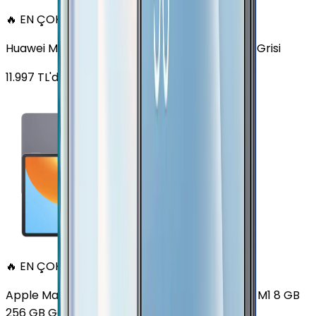
🔥 EN ÇOK SATAN
Huawei MatePad 11.5 128 GB 11.5 inç Wi-Fi Uzay Grisi
11.997
TL'den
başlayan fiyatlar
🔥 EN ÇOK SATAN
Apple MacBook Air 13" (13-inch, 2020) 3.2 GHz M1 8 GB
256 GB Gece yarısı