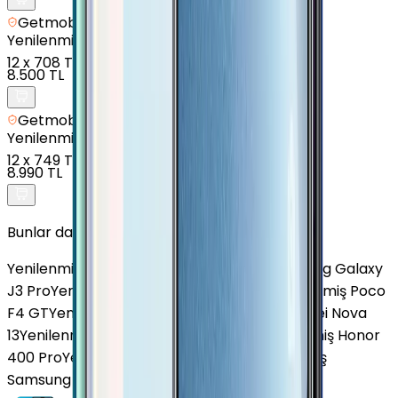
Getmobil Güvencesi
Yenilenmiş
Oppo A54 - 128 GB - Siyah
12
x
708 TL
8.500 TL
Getmobil Güvencesi
Yenilenmiş
Oppo Reno 4 Lite - 128 GB - Beyaz
12
x
749 TL
8.990 TL
Bunlar da İlginizi Çekebilir
Yenilenmiş Poco X4 GT 5G
Yenilenmiş Samsung Galaxy
J3 Pro
Yenilenmiş Samsung Galaxy A33
Yenilenmiş Poco
F4 GT
Yenilenmiş Omix X600
Yenilenmiş Huawei Nova
13
Yenilenmiş Samsung Galaxy S25 FE
Yenilenmiş Honor
400 Pro
Yenilenmiş Apple iPhone XR
Yenilenmiş
Samsung Galaxy J7 Core