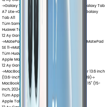
Galaxy
Tab S9 Plus
Galaxy
Tab S10 Ultra
Galaxy
Tab
A7 Lite
Galaxy
Tab A9
Galaxy
Tab A9 Plus
Galaxy
Tab A11
Tüm Samsung Tablet'ler
Huawei Tablet
12 Ay Garanti
•
6 Taksit
MatePad
Air
MatePad
11.5
MatePad
11.5"S
MatePad
SE 11
MatePad
12 X
Tüm Huawei Tablet'ler
Apple Macbook
12 Ay Garanti
•
12 Taksit
MacBook
Air 13" (13-inch, 2020)
MacBook
Air 13.6 inch
(13.6-inch, 2022)
MacBook
Air 13" (13-inch, 2019)
MacBook
Pro 16" (16-inch, 2019)
MacBook
Air 15" (15-
inch, 2024)
MacBook
Air 13"
Tüm Apple Macbook'lar
Apple Tablet