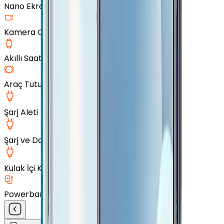
Nano Ekran Koruyucu
Kamera Cam Koruyucu
Akıllı Saat Aksesuarları
Araç Tutucu
Şarj Aleti
Şarj ve Data Kablosu
Kulak İçi Kulaklık
Powerbank