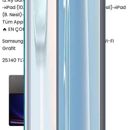
12 Ay Garanti
•
6 Taksit
iPad
(10. Nesil)
iPad
Air (6. Nesil)
iPad
(9. Nesil)
iPad
(8. Nesil)
iPad
Air (5. Nesil)
iPad
Air (2. Nesil)
Tüm Apple Tablet'ler
🔥 EN ÇOK SATAN
Samsung Galaxy Tab S9 Plus 256 GB 12.4 inç Wi-Fi
Grafit
25.140
TL'den
başlayan fiyatlar