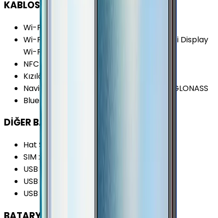
KABLOSUZ BAĞLANTILAR
Wi-Fi Kanalları
:
Wi-Fi 4 (802.11 a/b/g/n)
Wi-Fi Özellikleri
:
Dual-Band (5GHz) Wi-Fi Display
Wi-Fi Hotspot
NFC
:
Yok
Kızılötesi
:
Yok
Navigasyon Özellikleri
:
GPS A-GPS BDS GLONASS
Bluetooth Versiyonu
:
5.0
DİĞER BAĞLANTILAR
Hat Sayısı
:
Tek Hat
SIM
:
Nano-SIM (4FF)
USB Özellikleri
:
USB On-the-go (OTG)
USB Bağlantı Tipi
:
Micro-USB
USB Versiyonu
:
2.0
BATARYA