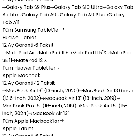
Galaxy
Tab S9 Plus
Galaxy
Tab S10 Ultra
Galaxy
Tab
A7 Lite
Galaxy
Tab A9
Galaxy
Tab A9 Plus
Galaxy
Tab A11
Tüm Samsung Tablet'ler
Huawei Tablet
12 Ay Garanti
•
6 Taksit
MatePad
Air
MatePad
11.5
MatePad
11.5"S
MatePad
SE 11
MatePad
12 X
Tüm Huawei Tablet'ler
Apple Macbook
12 Ay Garanti
•
12 Taksit
MacBook
Air 13" (13-inch, 2020)
MacBook
Air 13.6 inch
(13.6-inch, 2022)
MacBook
Air 13" (13-inch, 2019)
MacBook
Pro 16" (16-inch, 2019)
MacBook
Air 15" (15-
inch, 2024)
MacBook
Air 13"
Tüm Apple Macbook'lar
Apple Tablet