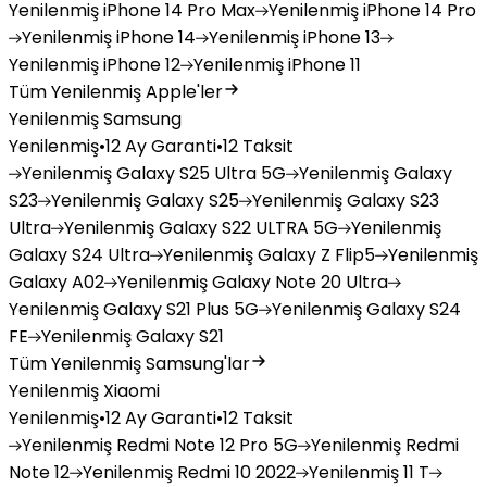
Yenilenmiş
iPhone 14 Pro Max
Yenilenmiş
iPhone 14 Pro
Yenilenmiş
iPhone 14
Yenilenmiş
iPhone 13
Yenilenmiş
iPhone 12
Yenilenmiş
iPhone 11
Tüm Yenilenmiş Apple'ler
Yenilenmiş Samsung
Yenilenmiş
•
12 Ay Garanti
•
12 Taksit
Yenilenmiş
Galaxy S25 Ultra 5G
Yenilenmiş
Galaxy
S23
Yenilenmiş
Galaxy S25
Yenilenmiş
Galaxy S23
Ultra
Yenilenmiş
Galaxy S22 ULTRA 5G
Yenilenmiş
Galaxy S24 Ultra
Yenilenmiş
Galaxy Z Flip5
Yenilenmiş
Galaxy A02
Yenilenmiş
Galaxy Note 20 Ultra
Yenilenmiş
Galaxy S21 Plus 5G
Yenilenmiş
Galaxy S24
FE
Yenilenmiş
Galaxy S21
Tüm Yenilenmiş Samsung'lar
Yenilenmiş Xiaomi
Yenilenmiş
•
12 Ay Garanti
•
12 Taksit
Yenilenmiş
Redmi Note 12 Pro 5G
Yenilenmiş
Redmi
Note 12
Yenilenmiş
Redmi 10 2022
Yenilenmiş
11 T