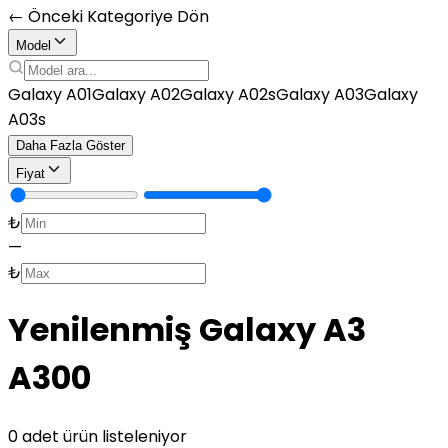
← Önceki Kategoriye Dön
Model
Galaxy A01
Galaxy A02
Galaxy A02s
Galaxy A03
Galaxy
A03s
Daha Fazla Göster
Fiyat
₺
—
₺
Yenilenmiş Galaxy A3
A300
0 adet ürün listeleniyor