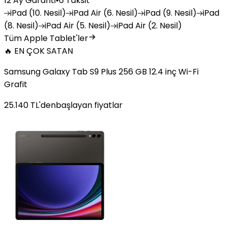
12 Ay Garanti
•
6 Taksit
iPad
(10. Nesil)
iPad
Air (6. Nesil)
iPad
(9. Nesil)
iPad
(8. Nesil)
iPad
Air (5. Nesil)
iPad
Air (2. Nesil)
Tüm Apple Tablet'ler
🔥 EN ÇOK SATAN
Samsung Galaxy Tab S9 Plus 256 GB 12.4 inç Wi-Fi
Grafit
25.140
TL'den
başlayan fiyatlar