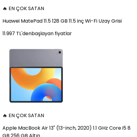
🔥 EN ÇOK SATAN
Huawei MatePad 11.5 128 GB 11.5 inç Wi-Fi Uzay Grisi
11.997
TL'den
başlayan fiyatlar
🔥 EN ÇOK SATAN
Apple MacBook Air 13" (13-inch, 2020) 1.1 GHz Core i5 8
GB 256 GB Altın