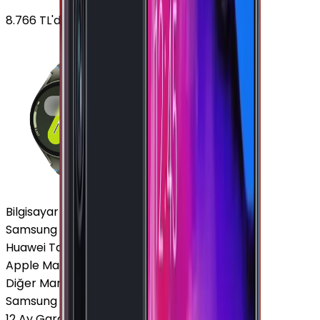
8.766
TL'den
başlayan fiyatlar
Bilgisayar / Tablet
Samsung Tablet
Huawei Tablet
Apple Macbook
Diğer Markalar
Samsung Tablet
12 Ay Garanti
•
6 Taksit