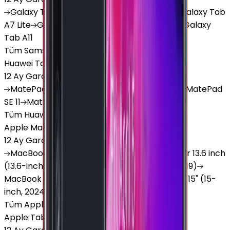
Galaxy
Tab S9 Plus
Galaxy
Tab S10 Ultra
Galaxy
Tab
A7 Lite
Galaxy
Tab A9
Galaxy
Tab A9 Plus
Galaxy
Tab A11
Tüm Samsung Tablet'ler
Huawei Tablet
12 Ay Garanti
•
6 Taksit
MatePad
Air
MatePad
11.5
MatePad
11.5"S
MatePad
SE 11
MatePad
12 X
Tüm Huawei Tablet'ler
Apple Macbook
12 Ay Garanti
•
12 Taksit
MacBook
Air 13" (13-inch, 2020)
MacBook
Air 13.6 inch
(13.6-inch, 2022)
MacBook
Air 13" (13-inch, 2019)
MacBook
Pro 16" (16-inch, 2019)
MacBook
Air 15" (15-
inch, 2024)
MacBook
Air 13"
Tüm Apple Macbook'lar
Apple Tablet