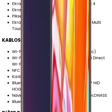
Ekran Dayanıklılığı
:
Corning Gorilla Glass 4
Ekran Yenileme Hızı
:
60 Hz
Piksel Yoğunluğu
:
367 PPI
Ekran Özellikleri
:
Çizilmeye Dirençli Cam Multi
Touch Eğimli Ekran (2.5D)
KABLOSUZ BAĞLANTILAR
Wi-Fi Kanalları
:
Wi-Fi 5 (802.11 a/b/g/n/ac)
Wi-Fi Özellikleri
:
Dual-Band (5GHz) Wi-Fi Direct
Wi-Fi Hotspot
NFC
:
Var
Kızılötesi
:
Yok
Bluetooth Özellikleri
:
A2DP AVRCP DI HFP HID
HOGP HSP MAP OPP PAN PBAP
Navigasyon Özellikleri
:
GPS A-GPS BDS GLONASS
Bluetooth Versiyonu
:
4.2