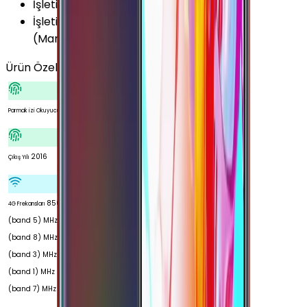
İşletim Sistemi
:
Android
İşletim Sistemi Versiyonu
:
Android 6.0.1
(Marshmallow)
Ürün Özellikleri
Tümünü Gör
Var
Parmak izi Okuyucu
2016
Çıkış Yılı
850
4G Frekansları
(band 5) MHz 900
(band 8) MHz 1800
(band 3) MHz 2100
(band 1) MHz 2600
(band 7) MHz