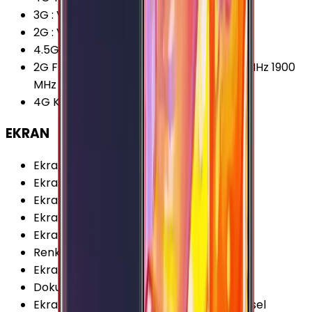
3G
:
Var
2G
:
Var
4.5G Desteği
:
Var
2G Frekansları
:
850 MHz 900 MHz 1800 MHz 1900
MHz
4G Karşıya Yükleme
:
50 Mbps
EKRAN
Ekran Teknolojisi
:
Super AMOLED
Ekran Alanı
:
99.24 cm²
Ekran / Gövde Oranı
:
75.87 %
Ekran Çözünürlüğü Standardı
:
FHD
Ekran Oranı (Aspect Ratio)
:
16:9
Renk Sayısı
:
16 Milyon
Ekran Boyutu
:
6.0 İnç
Dokunmatik Türü
:
Kapasitif Ekran
Ekran Çözünürlüğü
:
1080x1920 (FHD) Piksel