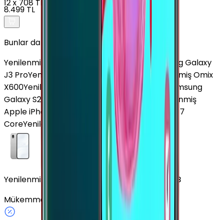
12
x
708 TL
8.499 TL
Bunlar da İlginizi Çekebilir
Yenilenmiş Poco X4 GT 5G
Yenilenmiş Samsung Galaxy
J3 Pro
Yenilenmiş Samsung Galaxy A33
Yenilenmiş Omix
X600
Yenilenmiş Huawei Nova 13
Yenilenmiş Samsung
Galaxy S25 FE
Yenilenmiş Honor 400 Pro
Yenilenmiş
Apple iPhone XR
Yenilenmiş Samsung Galaxy J7
Core
Yenilenmiş Apple iPhone 16 Plus
Yenilenmiş Samsung Galaxy A9 Pro Altın 32 GB
Mükemmel
32 GB
Altın
Fiziki SIM