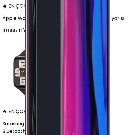
🔥 EN ÇOK SATAN
Apple Watch SE Alüminyum 44mm GPS Gece yarısı
10.665
TL'den
başlayan fiyatlar
🔥 EN ÇOK SATAN
Samsung Galaxy Watch 7 Alüminyum 44 mm
Bluetooth Wi-Fi Yeşil