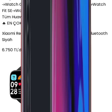
Watch
GT 4
Watch
GT 5
Watch
GT 5 Pro
Watch
Fit SE
Watch
Fit 3
Watch
GT3 Pro
Tüm Huawei Watch'lar
🔥 EN ÇOK SATAN
Xiaomi Redmi Watch 3 Active Plastik 47mm Bluetooth
Siyah
6.750
TL'den
başlayan fiyatlar