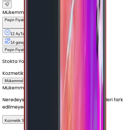
Mükemmel
Peşin Fiyatına
12
Taksit
x
458,25 TL
12 Ay
Taksit
12 Ay
Güvence
4 iş
gününde
14 gün
içinde iade
Yenilenmiş
Cihaz Nedir?
5.499 TL
Peşin Fiyatına
12
taksit x
458,25 TL
Stokta Yok
Kozmetik Durumu
Nasıl Görünüyor?
Mükemmel
Çok İyi
İyi
Outlet
Mükemmel
Neredeyse sıfır ayarında görünüm. Kullanım izleri fark
edilmeyecek seviyededir.
Detayını Gör
Kozmetik Seçeneklerini Karşılaştır