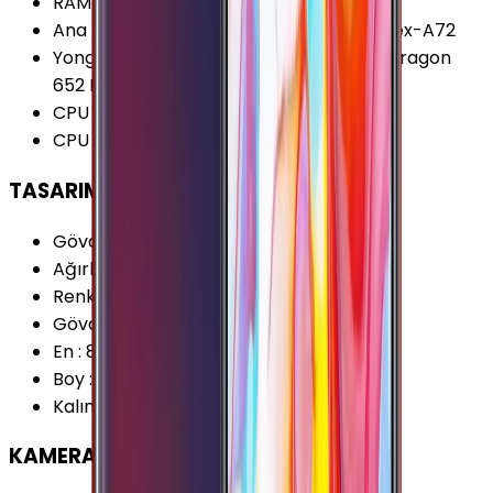
RAM Tipi
:
LPDDR3
Ana İşlemci (CPU)
:
4x 1.8 GHz ARM Cortex-A72
Yonga Seti (Chipset)
:
Qualcomm Snapdragon
652 MSM8976
CPU Çekirdeği
:
8 Çekirdek
CPU Frekansı
:
1.8 GHz
TASARIM
Gövde Malzemesi (Kapak)
:
Cam
Ağırlık
:
210 Gram
Renk Seçenekleri
:
Altın Beyaz Pembe
Gövde Malzemesi (Çerçeve)
:
Metal
En
:
80.9 mm
Boy
:
161.7 mm
Kalınlık
:
7.9 mm
KAMERA