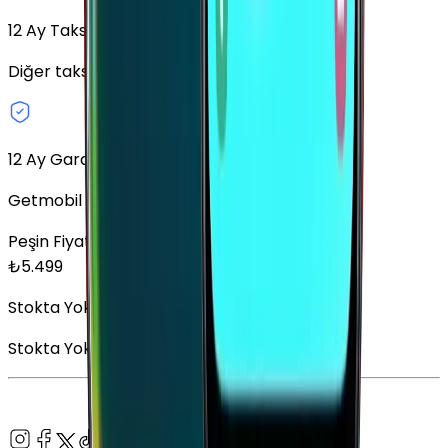
12
Ay Taksit Seçeneği
Diğer taksit seçeneklerini keşfedin.
12 Ay Garanti
Getmobil Garantisi
Peşin Fiyatına
12
x
458,25
TL
₺
5.499
Stokta Yok
Stokta Yok