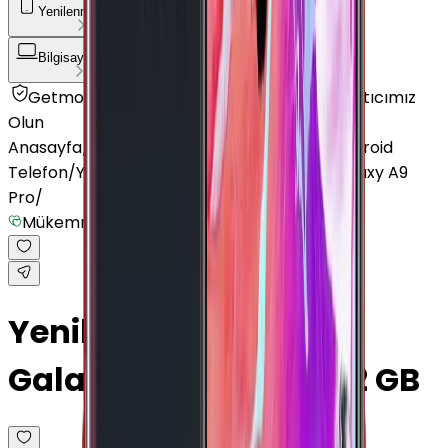
Yenilenmiş Telefon
Akıllı Saat ve Bileklik
Bilgisayar / Tablet
Aksesuar
Getmobil Güvencesi
Mağazalarımız
Satıcımız
Olun
Anasayfa
/
Yenilenmiş Telefon
/
Yenilenmiş Android
Telefon
/
Yenilenmiş Samsung
/
Yenilenmiş Galaxy A9
Pro
/
Mükemmel
Yenilenmiş Samsung
Galaxy A9 Pro Altın 32 GB