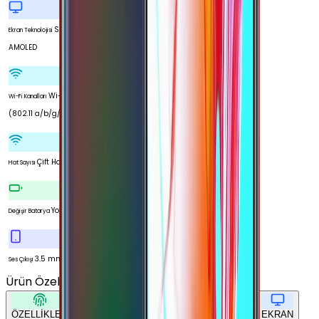
Super
Ekran Teknolojisi
AMOLED
Wi-Fi 5
Wi-Fi Kanalları
(802.11 a/b/g/n/ac)
Çift Hat
Hat Sayısı
Yok
Değişir Batarya
3.5 mm
Ses Çıkışı
Ürün Özellikleri
Tümünü Gör
ÖZELLİKLER
TEMEL BİLGİLER
AĞ BAĞLANTILARI
EKRAN