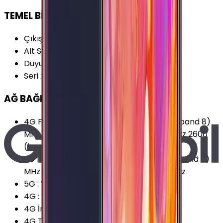
TEMEL BİLGİLER
Çıkış Yılı
:
2016
Alt Seri
:
Samsung Galaxy A9
Duyurulma Tarihi
:
2015, Aralık
Seri
:
Samsung Galaxy A
AĞ BAĞLANTILARI
4G Frekansları
:
850 (band 5) MHz 900 (band 8)
MHz 1800 (band 3) MHz 2100 (band 1) MHz 2600
(band 7) MHz
3G Frekansları
:
850 (band 5) MHz 900 (band 8)
MHz 1900 (band 2) MHz 2100 (band 1) MHz
5G
:
Yok
4G
:
Var
4G İndirme
:
150 Mbps
4G Teknolojisi
:
LTE (Cat.4)