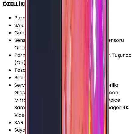
ÖZELLİKLER
Parmak izi Okuyucu
:
Var
SAR Değeri 10g (Baş)
:
0.834 W/kg
Görüntülü Konuşma (Uygulama)
:
Var
Sensörler
:
Hall Sensörü Pusula Yakınlık Sensörü
Ortam Işığı Sensörü İvmeölçer
Parmak izi Okuyucu Özellikleri
:
Ana Ekran Tuşunda
(Ön)
Toza Dayanıklılık
:
Yok
Bildirim Işığı (LED)
:
Yok
Servis ve Uygulamalar
:
ANT+ Corning Gorilla
Glass 4 Arka Kapak Ekran Yansıtma (Screen
Mirroring) Gürültü Önleyici 2 Mikrofon S Voice
Samsung KNOX Samsung Pay Smart Manager 4K
Video Oynatma
SAR Değeri 10g (Vücut)
:
0.613 W/kg
Suya Dayanıklılık
:
Yok