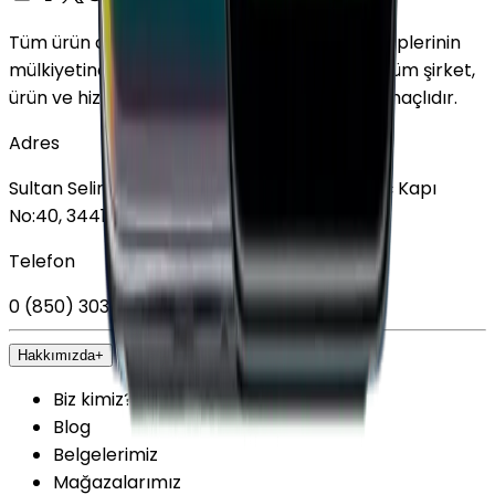
Tüm ürün adları, logolar ve markalar ilgili sahiplerinin
mülkiyetindedir. Bu web sitesinde kullanılan tüm şirket,
ürün ve hizmet adları yalnızca tanımlama amaçlıdır.
Adres
Sultan Selim Mahallesi, Lalegül Sokağı No:5, İç Kapı
No:40, 34415 Kağıthane/İstanbul
Telefon
0 (850) 303 79 79
Hakkımızda
+
Biz kimiz?
Blog
Belgelerimiz
Mağazalarımız