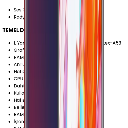
Ses Çıkışı
:
3.5 mm
Radyo
:
Var
TEMEL DONANIM
1. Yardımcı İşlemci
:
4x 1.44 Ghz ARM Cortex-A53
Grafik İşlemcisi (GPU)
:
Adreno 510
RAM Frekansı (Maks.)
:
933 MHz
AnTuTu Puanı (v6)
:
70.900 Puan
Hafıza Kartı Maks. Kapasitesi
:
128 GB
CPU Üretim Teknolojisi
:
28 nm
Dahili Depolama
:
32 GB
Kullanılabilir Boş Hafıza
:
23.9 GB
Hafıza Kartı Desteği
:
Var
Bellek (RAM)
:
4 GB
RAM Kanalları
:
Çift Kanal
İşlemci Mimarisi
:
64-bit