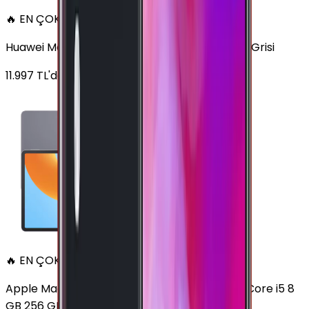
🔥 EN ÇOK SATAN
Huawei MatePad 11.5 128 GB 11.5 inç Wi-Fi Uzay Grisi
11.997
TL'den
başlayan fiyatlar
🔥 EN ÇOK SATAN
Apple MacBook Air 13" (13-inch, 2020) 1.1 GHz Core i5 8
GB 256 GB Altın