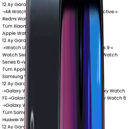
12 Ay Garanti
•
6 Taksit
Mi
Watch
Mi
Watch Lite
Redmi
Watch 3 Active
Redmi
Watch 5 Lite
Redmi
Watch 5 Active
Tüm Xiaomi Akıllı Saat'lar
Apple Watch
12 Ay Garanti
•
6 Taksit
Watch
Ultra
Watch
Series 10
Watch
Series 9
Watch
Series 8
Watch
Series 7
Watch
SE
Watch
Series 6
Watch
Series 5
Tüm Apple Watch'lar
Samsung Watch
12 Ay Garanti
•
6 Taksit
Galaxy
Watch 7
Galaxy
Watch Ultra
Galaxy
Watch
FE
Galaxy
Watch 4
Galaxy
Watch 5
Galaxy
Watch 6
Galaxy
Watch8
Tüm Samsung Watch'lar
Huawei Watch
12 Ay Garanti
•
6 Taksit