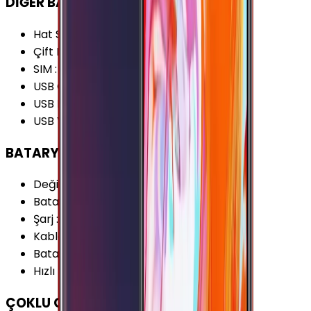
DİĞER BAĞLANTILAR
Hat Sayısı
:
Çift Hat
Çift Hat Özelliği
:
Dual Standby
SIM
:
Nano-SIM (4FF)
USB Özellikleri
:
USB On-the-go (OTG)
USB Bağlantı Tipi
:
Micro-USB
USB Versiyonu
:
2.0
BATARYA
Değişir Batarya
:
Yok
Batarya Teknolojisi
:
Lithium Ion (Li-Ion)
Şarj
:
Micro-USB
Kablosuz Şarj
:
Yok
Batarya Kapasitesi (Tipik)
:
5000 mAh
Hızlı Şarj
:
Var
ÇOKLU ORTAM