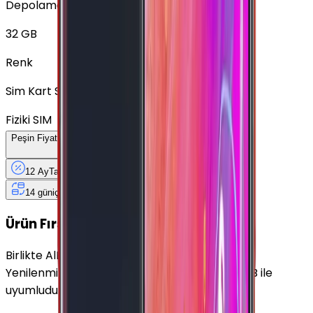
Depolama
32 GB
Renk
Sim Kart Seçimi
Fiziki SIM
Peşin Fiyatına
12
Taksit
x
458,25 TL
12 Ay
Taksit
12 Ay
Güvence
4 iş
gününde
14 gün
içinde iade
Yenilenmiş
Cihaz Nedir?
Ürün Fırsatları
Birlikte Al
En Çok Eşleştirilen
Yenilenmiş Samsung Galaxy A9 Pro Altın 32 GB ile
uyumludur.