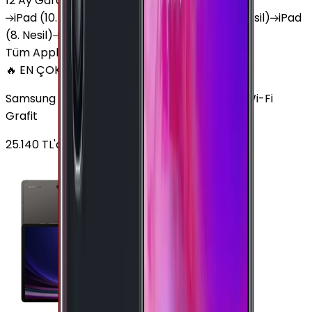
12 Ay Garanti
•
6 Taksit
iPad
(10. Nesil)
iPad
Air (6. Nesil)
iPad
(9. Nesil)
iPad
(8. Nesil)
iPad
Air (5. Nesil)
iPad
Air (2. Nesil)
Tüm Apple Tablet'ler
🔥 EN ÇOK SATAN
Samsung Galaxy Tab S9 Plus 256 GB 12.4 inç Wi-Fi
Grafit
25.140
TL'den
başlayan fiyatlar