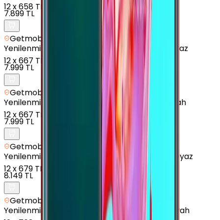
12
x
658 TL
7.899 TL
Getmobil Güvencesi
Yenilenmiş
Samsung Galaxy A12 - 64 GB - Beyaz
12
x
667 TL
7.999 TL
Getmobil Güvencesi
Yenilenmiş
Samsung Galaxy A14 - 64 GB - Siyah
12
x
667 TL
7.999 TL
Getmobil Güvencesi
Yenilenmiş
Samsung Galaxy A04 - 128 GB - Beyaz
12
x
679 TL
8.149 TL
Getmobil Güvencesi
Yenilenmiş
Samsung Galaxy A70 - 128 GB - Siyah