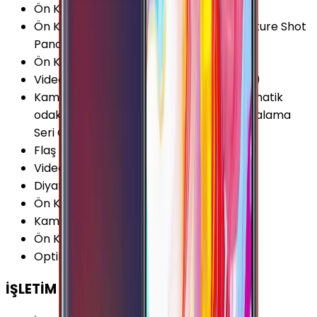
Ön Kamera Çözünürlüğü
:
8 MP
Ön Kamera Özellikleri
:
Sesle Komut Gesture Shot
Panorama Selfi
Ön Kamera Video Çözünürlüğü
:
1080p
Video Kayıt Çözünürlüğü
:
1080p (Full HD)
Kamera Özellikleri
:
HDR Panorama Otomatik
odaklama Yüz Algılama Gülümseme yakalama
Seri Çekim (Burst) Modu Zamanlayıcı
Flaş
:
LED
Video FPS Değeri
:
30 fps
Diyafram Açıklığı
:
F1.9
Ön Kamera Diyafram Açıklığı
:
F1.9
Kamera Çözünürlüğü
:
16 MP
Ön Kamera FPS Değeri
:
30 fps
Optik Görüntü Sabitleyici (OIS)
:
Var
İŞLETİM SİSTEMİ