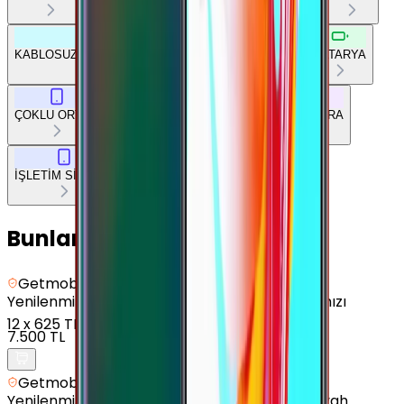
KABLOSUZ BAĞLANTILAR
DİĞER BAĞLANTILAR
BATARYA
ÇOKLU ORTAM
TEMEL DONANIM
TASARIM
KAMERA
İŞLETİM SİSTEMİ
Bunları da Beğenebilirsin
Getmobil Güvencesi
Yenilenmiş
Samsung Galaxy A01 - 16 GB - Kırmızı
12
x
625 TL
7.500 TL
Getmobil Güvencesi
Yenilenmiş
Samsung Galaxy A05 - 128 GB - Siyah