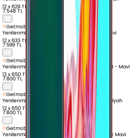
12
x
629 TL
7.548 TL
Getmobil Güvencesi
Yenilenmiş
Samsung Galaxy A50 - 64 GB - Mavi
12
x
633 TL
7.599 TL
Getmobil Güvencesi
Yenilenmiş
Samsung Galaxy A7 (2018) - 64 GB - Mavi
12
x
650 TL
7.800 TL
Getmobil Güvencesi
Yenilenmiş
Samsung Galaxy A04e - 128 GB - Siyah
12
x
650 TL
7.800 TL
Getmobil Güvencesi
Yenilenmiş
Samsung Galaxy A13 - 64 GB - Açık Mavi