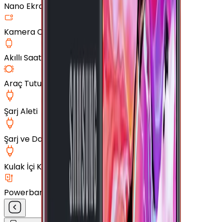
Nano Ekran Koruyucu
Kamera Cam Koruyucu
Akıllı Saat Aksesuarları
Araç Tutucu
Şarj Aleti
Şarj ve Data Kablosu
Kulak İçi Kulaklık
Powerbank