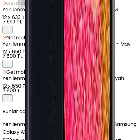
Getmobil Güvencesi
Yenilenmiş
Samsung Galaxy A50 - 64 GB - Mavi
12
x
633 TL
7.599 TL
Getmobil Güvencesi
Yenilenmiş
Samsung Galaxy A7 (2018) - 64 GB - Mavi
12
x
650 TL
7.800 TL
Getmobil Güvencesi
Yenilenmiş
Samsung Galaxy A04e - 128 GB - Siyah
12
x
650 TL
7.800 TL
Bunlar da İlginizi Çekebilir
Yenilenmiş Samsung Galaxy J3 Pro
Yenilenmiş Samsung
Galaxy A33
Yenilenmiş Samsung Galaxy S25
FE
Yenilenmiş Samsung Galaxy J7 Core
Yenilenmiş