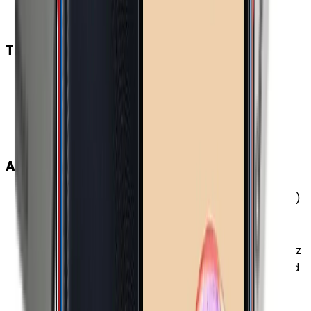
SAR Değeri 10g (Vücut)
:
1.388 W/kg
Suya Dayanıklılık
:
Yok
TEMEL BİLGİLER
Çıkış Yılı
:
2021
Alt Seri
:
Samsung Galaxy M12
Duyurulma Tarihi
:
2021, Şubat
Seri
:
Samsung Galaxy M
AĞ BAĞLANTILARI
4G Frekansları
:
700 (band 12) MHz 700 (band 17)
MHz 700 (band 28) MHz 800 (band 20) MHz 850
(band 26) MHz 850 (band 5) MHz 900 (band 8)
MHz 1700 (band 66) MHz 1700/2100 (band 4) MHz
1800 (band 3) MHz 1900 (band 2) MHz 2100 (band
1) MHz 2600 (band 7) MHz
3G Frekansları
:
850 (band 5) MHz 900 (band 8)