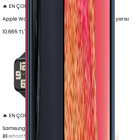
🔥 EN ÇOK SATAN
Apple Watch SE Alüminyum 44mm GPS Gece yarısı
10.665
TL'den
başlayan fiyatlar
🔥 EN ÇOK SATAN
Samsung Galaxy Watch 7 Alüminyum 44 mm
Bluetooth Wi-Fi Yeşil