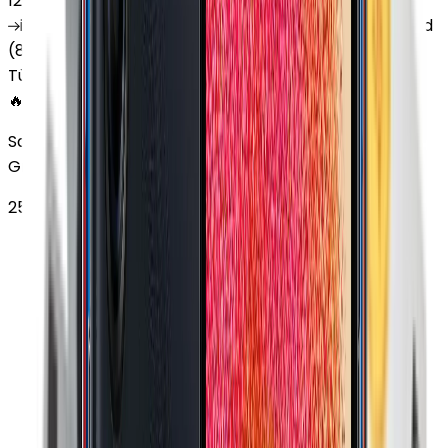
12 Ay Garanti
•
6 Taksit
iPad
(10. Nesil)
iPad
Air (6. Nesil)
iPad
(9. Nesil)
iPad
(8. Nesil)
iPad
Air (5. Nesil)
iPad
Air (2. Nesil)
Tüm Apple Tablet'ler
🔥 EN ÇOK SATAN
Samsung Galaxy Tab S9 Plus 256 GB 12.4 inç Wi-Fi
Grafit
25.140
TL'den
başlayan fiyatlar