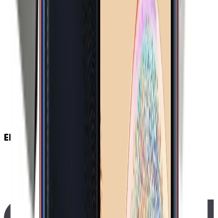
MHz 1700 (band 4) MHz 1900 (band 2) MHz 2100
(band 1) MHz
5G
:
Yok
4G
:
Var
3G
:
Var
2G
:
Var
4.5G Desteği
:
Var
2G Frekansları
:
850 MHz 900 MHz 1800 MHz 1900
MHz
4G Özellikleri
:
VoLTE (Voice over LTE) Desteği
EKRAN
Dokunmatik Türü
:
Kapasitif Ekran
Ekran Teknolojisi
:
PLS
Ekran Alanı
:
101.11 cm²
Ekran / Gövde Oranı
:
81.23 %
Ekran Çözünürlüğü
:
720x1600 (HD+) Piksel