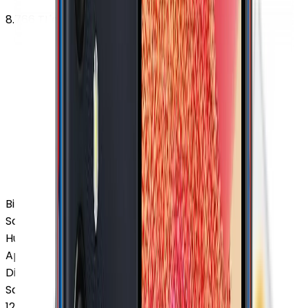
8.766
TL'den
başlayan fiyatlar
Bilgisayar / Tablet
Samsung Tablet
Huawei Tablet
Apple Macbook
Diğer Markalar
Samsung Tablet
12 Ay Garanti
•
6 Taksit