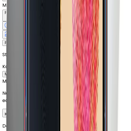
Mükemmel
Peşin Fiyatına
12
Taksit
x
408,25 TL
12 Ay
Taksit
12 Ay
Güvence
4 iş
gününde
14 gün
içinde iade
Yenilenmiş
Cihaz Nedir?
4.899 TL
Peşin Fiyatına
12
taksit x
408,25 TL
Stokta Yok
Kozmetik Durumu
Nasıl Görünüyor?
Mükemmel
Çok İyi
İyi
Outlet
Mükemmel
Neredeyse sıfır ayarında görünüm. Kullanım izleri fark
edilmeyecek seviyededir.
Detayını Gör
Kozmetik Seçeneklerini Karşılaştır
Depolama