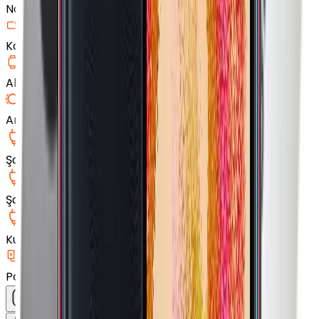
Nano Ekran Koruyucu
Kamera Cam Koruyucu
Akıllı Saat Aksesuarları
Araç Tutucu
Şarj Aleti
Şarj ve Data Kablosu
Kulak İçi Kulaklık
Powerbank