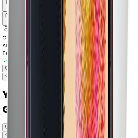
Yenilenmiş Telefon
Akıllı Saat ve Bileklik
Bilgisayar / Tablet
Aksesuar
Getmobil Güvencesi
Mağazalarımız
Satıcımız
Olun
Anasayfa
/
Yenilenmiş Telefon
/
Yenilenmiş Android
Telefon
/
Yenilenmiş Samsung
/
Yenilenmiş Galaxy M12
/
Mükemmel
Yenilenmiş Samsung
Galaxy M12 Beyaz 128 GB