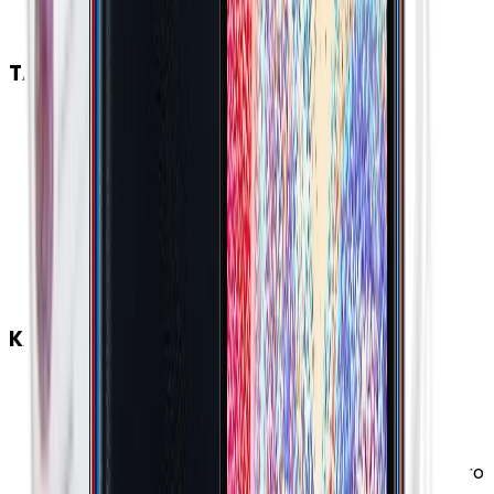
CPU Frekansı
:
2.0 GHz
TASARIM
Gövde Malzemesi (Kapak)
:
Plastik
Ağırlık
:
214 Gram
Renk Seçenekleri
:
Beyaz Mavi Siyah Yeşil
Gövde Malzemesi (Çerçeve)
:
Plastik
En
:
75.9 mm
Boy
:
164 mm
Kalınlık
:
9.7 mm
KAMERA
Ön Kamera Çözünürlüğü
:
8 MP
Kamera Özellikleri
:
Portre Modu (Bokeh) Phase
Detect Auto-Focus (PDAF) HDR Panorama
Otomatik odaklama Dahili QR Kod Okuyucu Makro