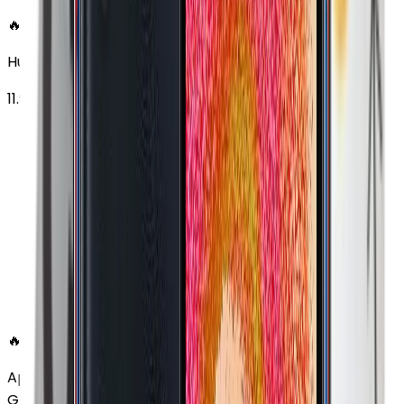
🔥 EN ÇOK SATAN
Huawei MatePad 11.5 128 GB 11.5 inç Wi-Fi Uzay Grisi
11.997
TL'den
başlayan fiyatlar
🔥 EN ÇOK SATAN
Apple MacBook Air 13" (13-inch, 2020) 1.1 GHz Core i5 8
GB 256 GB Altın