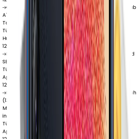
Galaxy
Tab S9 Plus
Galaxy
Tab S10 Ultra
Galaxy
Tab
A7 Lite
Galaxy
Tab A9
Galaxy
Tab A9 Plus
Galaxy
Tab A11
Tüm Samsung Tablet'ler
Huawei Tablet
12 Ay Garanti
•
6 Taksit
MatePad
Air
MatePad
11.5
MatePad
11.5"S
MatePad
SE 11
MatePad
12 X
Tüm Huawei Tablet'ler
Apple Macbook
12 Ay Garanti
•
12 Taksit
MacBook
Air 13" (13-inch, 2020)
MacBook
Air 13.6 inch
(13.6-inch, 2022)
MacBook
Air 13" (13-inch, 2019)
MacBook
Pro 16" (16-inch, 2019)
MacBook
Air 15" (15-
inch, 2024)
MacBook
Air 13"
Tüm Apple Macbook'lar
Apple Tablet