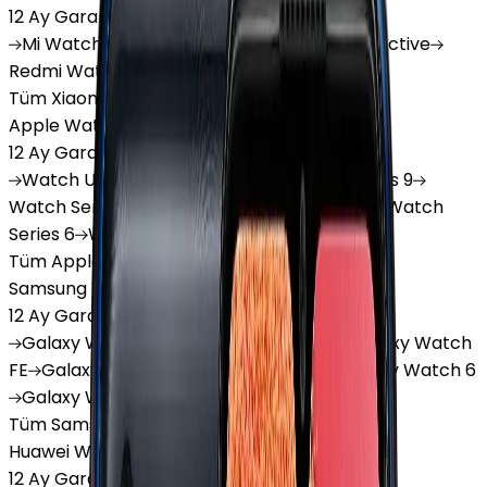
12 Ay Garanti
•
6 Taksit
Mi
Watch
Mi
Watch Lite
Redmi
Watch 3 Active
Redmi
Watch 5 Lite
Redmi
Watch 5 Active
Tüm Xiaomi Akıllı Saat'lar
Apple Watch
12 Ay Garanti
•
6 Taksit
Watch
Ultra
Watch
Series 10
Watch
Series 9
Watch
Series 8
Watch
Series 7
Watch
SE
Watch
Series 6
Watch
Series 5
Tüm Apple Watch'lar
Samsung Watch
12 Ay Garanti
•
6 Taksit
Galaxy
Watch 7
Galaxy
Watch Ultra
Galaxy
Watch
FE
Galaxy
Watch 4
Galaxy
Watch 5
Galaxy
Watch 6
Galaxy
Watch8
Tüm Samsung Watch'lar
Huawei Watch
12 Ay Garanti
•
6 Taksit