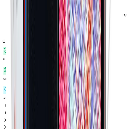
Yükseltilebilir Versiyon
:
Android 13 (T)
İşletim Sistemi Versiyonu
:
Android 11 (R)
Lansman Arayüz Versiyonu
:
Samsung One UI Core
3.1
Kullanıcı Arayüzü
:
Samsung One UI Core
Ürün Özellikleri
Tümünü Gör
Var
Parmak izi Okuyucu
2021
Çıkış Yılı
700
4G Frekansları
(band 12) MHz 700
(band 17) MHz 700
(band 28) MHz 800
(band 20) MHz 850