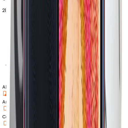
21.400
TL'den
başlayan fiyatlar
Aksesuar
Arka Koruma Kılıf
Cam Ekran Koruyucu