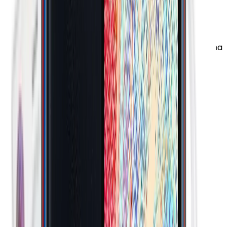
Hafıza Kartı Maks. Kapasitesi
:
1 TB
CPU Üretim Teknolojisi
:
8 nm
AnTuTu Puanı (v8)
:
127.700 Puan
Diğer Hafıza Seçenekleri
:
32/64/128GB Depolama
seçeneği var
Dahili Depolama
:
64 GB
Kullanılabilir Boş Hafıza
:
48.4 GB
Geekbench 5 (Single-core)
:
175 Puan
Geekbench 5 (Multi-core)
:
930 Puan
Hafıza Kartı Desteği
:
Var
Bellek (RAM)
:
4 GB
İşlemci Mimarisi
:
64-bit
RAM Tipi
:
LPDDR4X
Ana İşlemci (CPU)
:
4x 2.0 GHz ARM Cortex-A55
Yonga Seti (Chipset)
:
Samsung Exynos 850
Diğer Bellek (RAM) Seçenekleri
:
3/4/6GB RAM
seçeneği var
CPU Çekirdeği
:
8 Çekirdek