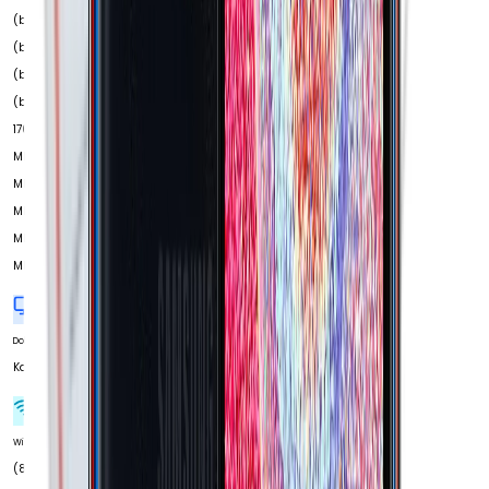
(band 26) MHz 850
(band 5) MHz 900
(band 8) MHz 1700
(band 66) MHz
1700/2100 (band 4)
MHz 1800 (band 3)
MHz 1900 (band 2)
MHz 2100 (band 1)
MHz 2600 (band 7)
MHz
Dokunmatik Türü
Kapasitif Ekran
Wi-Fi 4
Wi-Fi Kanalları
(802.11 b/g/n)