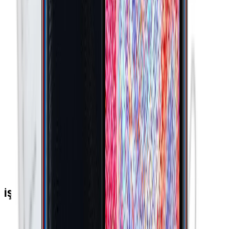
Çekim
Dördüncü Arka Kamera
:
Var
Ön Kamera Video Çözünürlüğü
:
1080p
Flaş
:
LED
İkinci Arka Kamera Diyafram
:
F2.2
Video Kayıt Seçenekleri
:
720p @ 30fps 1080p @
30fps
Kamera Çözünürlüğü
:
48 MP
İkinci Arka Kamera Çözünürlüğü
:
5 MP
İkinci Arka Kamera
:
Var
Üçüncü Arka Kamera Çözünürlüğü
:
2 MP
Üçüncü Arka Kamera Diyafram
:
F2.4
Dördüncü Arka Kamera Çözünürlüğü
:
2 MP
Ön Kamera FPS Değeri
:
30 fps
İŞLETİM SİSTEMİ
İşletim Sistemi
:
Android