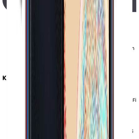
Ekran Çözünürlüğü Standardı
:
HD+
Ekran Yenileme Hızı
:
90 Hz
Ekran Oranı (Aspect Ratio)
:
20:9
Renk Sayısı
:
16 Milyon
Ekran Boyutu
:
6.5 İnç
Piksel Yoğunluğu
:
270 PPI
Ekran Özellikleri
:
Multi Touch Çerçevesiz Tasarım
Çentikli (Notch) Damla Çentikli (Water-Drop
Notch)
KABLOSUZ BAĞLANTILAR
Wi-Fi Kanalları
:
Wi-Fi 4 (802.11 b/g/n)
Wi-Fi Özellikleri
:
Wi-Fi Direct Wi-Fi Hotspot VoWiFi
(Voice over Wi-Fi)
NFC
:
Yok
Kızılötesi
:
Yok
Navigasyon Özellikleri
:
GPS BDS Galileo GLONASS
Bluetooth Versiyonu
:
5.0