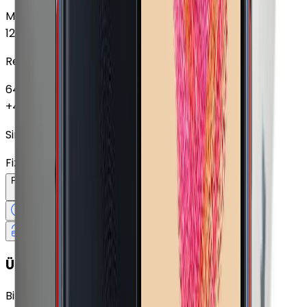
Mavi
64 GB
+
1.350 TL
128 GB
Renk
64 GB
+
1.350 TL
+
4.500 TL
Sim Kart Seçimi
Fiziki SIM
Peşin Fiyatına
12
Taksit
x
408,25 TL
12 Ay
Taksit
12 Ay
Güvence
4 iş
gününde
14 gün
içinde iade
Yenilenmiş
Cihaz Nedir?
Ürün Fırsatları
Birlikte Al
En Çok Eşleştirilen