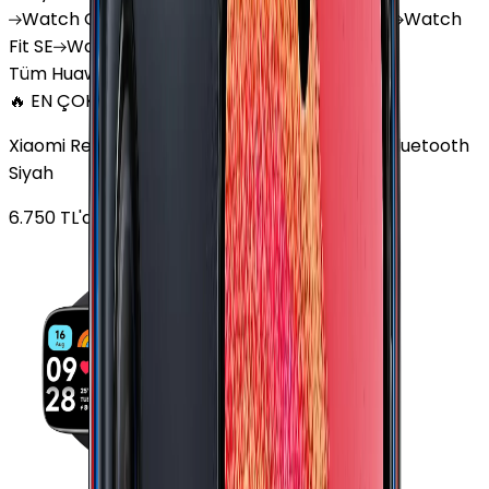
Watch
GT 4
Watch
GT 5
Watch
GT 5 Pro
Watch
Fit SE
Watch
Fit 3
Watch
GT3 Pro
Tüm Huawei Watch'lar
🔥 EN ÇOK SATAN
Xiaomi Redmi Watch 3 Active Plastik 47mm Bluetooth
Siyah
6.750
TL'den
başlayan fiyatlar