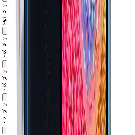
Getmobil Güvencesi
Yenilenmiş
Samsung Galaxy A13 - 64 GB - Siyah
12
x
608 TL
7.300 TL
Getmobil Güvencesi
Yenilenmiş
Samsung Galaxy A21s - 128 GB - Mavi
12
x
617 TL
7.399 TL
Getmobil Güvencesi
Yenilenmiş
Samsung Galaxy A01 - 16 GB - Kırmızı
12
x
625 TL
7.500 TL
Getmobil Güvencesi
Yenilenmiş
Samsung Galaxy A05 - 128 GB - Siyah
12
x
629 TL
7.548 TL