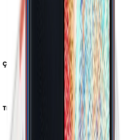
İnternet Kullanımı (4G)
:
20 Saat
Kablosuz Şarj
:
Yok
Hızlı Şarj Gücü (Maks.)
:
15 W
Şarj
:
USB Type-C
Batarya Kapasitesi (Tipik)
:
5000 mAh
Müzik Oynatma
:
92 Saat
Hızlı Şarj
:
Var
ÇOKLU ORTAM
Ses Çıkışı
:
3.5 mm
Hoparlör Özellikleri
:
Mono
Radyo
:
Var
TEMEL DONANIM
1. Yardımcı İşlemci
:
4x 2.0 GHz ARM Cortex-A55
Grafik İşlemcisi (GPU)
:
Mali-G52 MP1
AnTuTu Puanı (v9)
:
147.000 Puan