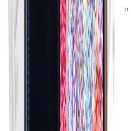
(Macro) Çekim (4 cm) Samsung ISOCELL Bright
GM2 Sensör Seri Çekim (Burst) Modu Zamanlayıcı
0.8μm (1.6μm) Piksel
Diyafram Açıklığı
:
F2.0
Optik Görüntü Sabitleyici (OIS)
:
Yok
Dördüncü Arka Kamera Diyafram
:
F2.4
Ön Kamera Özellikleri
:
Portre Modu HDR Sanal
Flaş Gesture Shot Zamanlayıcı (self-timer)
Panorama Selfi
Video Kayıt Çözünürlüğü
:
1080p (Full HD)
Video FPS Değeri
:
30 fps
İkinci Arka Kamera Özellikleri
:
Ekstra Geniş Açı
Ekstra Geniş Açı (123°)
Üçüncü Arka Kamera
:
Var
Ön Kamera Diyafram Açıklığı
:
F2.2
Dördüncü Arka Kamera Özellikleri
:
Derinlik Algısı
(Bokeh)
Üçüncü Arka Kamera Özellikleri
:
Makro (Macro)