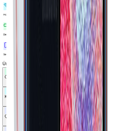
Çift Hat
Hat Sayısı
Yok
Değişir Batarya
3.5 mm
Ses Çıkışı
Ürün Özellikleri
Tümünü Gör
ÖZELLİKLER
TEMEL BİLGİLER
AĞ BAĞLANTILARI
EKRAN
KABLOSUZ BAĞLANTILAR
DİĞER BAĞLANTILAR
BATARYA
ÇOKLU ORTAM
TEMEL DONANIM
TASARIM
KAMERA