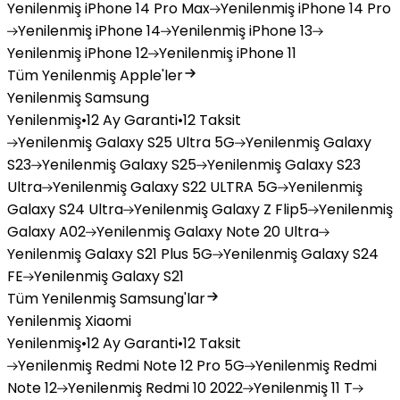
Yenilenmiş
iPhone 14 Pro Max
Yenilenmiş
iPhone 14 Pro
Yenilenmiş
iPhone 14
Yenilenmiş
iPhone 13
Yenilenmiş
iPhone 12
Yenilenmiş
iPhone 11
Tüm Yenilenmiş Apple'ler
Yenilenmiş Samsung
Yenilenmiş
•
12 Ay Garanti
•
12 Taksit
Yenilenmiş
Galaxy S25 Ultra 5G
Yenilenmiş
Galaxy
S23
Yenilenmiş
Galaxy S25
Yenilenmiş
Galaxy S23
Ultra
Yenilenmiş
Galaxy S22 ULTRA 5G
Yenilenmiş
Galaxy S24 Ultra
Yenilenmiş
Galaxy Z Flip5
Yenilenmiş
Galaxy A02
Yenilenmiş
Galaxy Note 20 Ultra
Yenilenmiş
Galaxy S21 Plus 5G
Yenilenmiş
Galaxy S24
FE
Yenilenmiş
Galaxy S21
Tüm Yenilenmiş Samsung'lar
Yenilenmiş Xiaomi
Yenilenmiş
•
12 Ay Garanti
•
12 Taksit
Yenilenmiş
Redmi Note 12 Pro 5G
Yenilenmiş
Redmi
Note 12
Yenilenmiş
Redmi 10 2022
Yenilenmiş
11 T