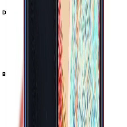
DİĞER BAĞLANTILAR
Hat Sayısı
:
Çift Hat
Çift Hat Özelliği
:
3 Slot (SIM1+SIM2+MicroSD)
SIM
:
Nano-SIM (4FF)
USB Özellikleri
:
USB On-the-go (OTG)
USB Bağlantı Tipi
:
USB Type-C
USB Versiyonu
:
2.0
BATARYA
Değişir Batarya
:
Yok
İnternet Kullanımı (WiFi)
:
20 Saat
Video Oynatma
:
19 Saat
Batarya Teknolojisi
:
Lithium Polymer (Li-Po)
Hızlı Şarj Özellikleri
:
Hızlı Şarj (15W)
Konuşma Süresi (4G)
:
49 Saat