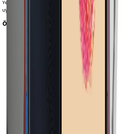
Yenilenmiş Samsung Galaxy M12 Beyaz 128 GB ile
uyumludur.
ÖZELLİKLER
Parmak izi Okuyucu
:
Var
SAR Değeri 10g (Baş)
:
0.539 W/kg
Görüntülü Konuşma (Uygulama)
:
Var
Sensörler
:
İvmeölçer Sanal Ortam Işığı Algılama
Sanal Yakınlık Sensörü
Parmak izi Okuyucu Özellikleri
:
Yan Tarafta
Toza Dayanıklılık
:
Yok
Bildirim Işığı (LED)
:
Yok
Servis ve Uygulamalar
:
Dolby Atmos Ekran
Yansıtma (Screen Mirroring) Ekrana Çift
Dokunarak Açma (KnockON) Gürültü Önleyici 2
Mikrofon Infinity-V Display Karanlık Mod (Dark
Mode) Samsung KNOX Yüz Tanımlama