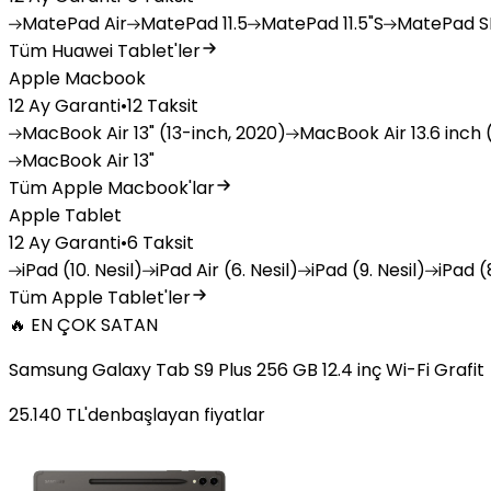
MatePad
Air
MatePad
11.5
MatePad
11.5"S
MatePad
SE
Tüm Huawei Tablet'ler
Apple Macbook
12 Ay Garanti
•
12 Taksit
MacBook
Air 13" (13-inch, 2020)
MacBook
Air 13.6 inch 
MacBook
Air 13"
Tüm Apple Macbook'lar
Apple Tablet
12 Ay Garanti
•
6 Taksit
iPad
(10. Nesil)
iPad
Air (6. Nesil)
iPad
(9. Nesil)
iPad
(8
Tüm Apple Tablet'ler
🔥 EN ÇOK SATAN
Samsung Galaxy Tab S9 Plus 256 GB 12.4 inç Wi-Fi Grafit
25.140
TL'den
başlayan fiyatlar