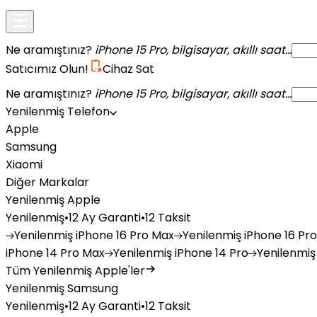
Ne aramıştınız?
iPhone 15 Pro, bilgisayar, akıllı saat...
Satıcımız Olun!
Cihaz Sat
Ne aramıştınız?
iPhone 15 Pro, bilgisayar, akıllı saat...
Yenilenmiş Telefon
Apple
Samsung
Xiaomi
Diğer Markalar
Yenilenmiş Apple
Yenilenmiş
•
12 Ay Garanti
•
12 Taksit
Yenilenmiş
iPhone 16 Pro Max
Yenilenmiş
iPhone 16 Pro
iPhone 14 Pro Max
Yenilenmiş
iPhone 14 Pro
Yenilenmiş
Tüm Yenilenmiş Apple'ler
Yenilenmiş Samsung
Yenilenmiş
•
12 Ay Garanti
•
12 Taksit