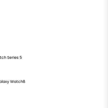
tch
Series 5
alaxy
Watch8