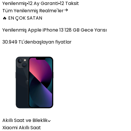
Yenilenmiş
•
12 Ay Garanti
•
12 Taksit
Tüm Yenilenmiş Realme'ler
🔥 EN ÇOK SATAN
Yenilenmiş Apple iPhone 13 128 GB Gece Yarısı
30.949
TL'den
başlayan fiyatlar
Akıllı Saat ve Bileklik
Xiaomi Akıllı Saat