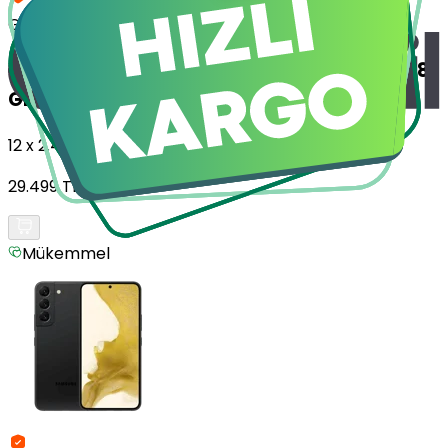
Getmobil Güvencesi
Yenilenmiş
Samsung Galaxy S22 Plus 5G 128
GB Hayalet Siyah
12 x 2.458,25 TL
29.499 TL
Mükemmel