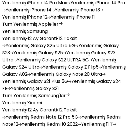
Yenilenmiş
iPhone 14 Pro Max
Yenilenmiş
iPhone 14 Pro
Yenilenmiş
iPhone 14
Yenilenmiş
iPhone 13
Yenilenmiş
iPhone 12
Yenilenmiş
iPhone 11
Tüm Yenilenmiş Apple'ler
Yenilenmiş Samsung
Yenilenmiş
•
12 Ay Garanti
•
12 Taksit
Yenilenmiş
Galaxy S25 Ultra 5G
Yenilenmiş
Galaxy
S23
Yenilenmiş
Galaxy S25
Yenilenmiş
Galaxy S23
Ultra
Yenilenmiş
Galaxy S22 ULTRA 5G
Yenilenmiş
Galaxy S24 Ultra
Yenilenmiş
Galaxy Z Flip5
Yenilenmiş
Galaxy A02
Yenilenmiş
Galaxy Note 20 Ultra
Yenilenmiş
Galaxy S21 Plus 5G
Yenilenmiş
Galaxy S24
FE
Yenilenmiş
Galaxy S21
Tüm Yenilenmiş Samsung'lar
Yenilenmiş Xiaomi
Yenilenmiş
•
12 Ay Garanti
•
12 Taksit
Yenilenmiş
Redmi Note 12 Pro 5G
Yenilenmiş
Redmi
Note 12
Yenilenmiş
Redmi 10 2022
Yenilenmiş
11 T