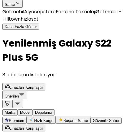
Satıcı
Getmobil
Alyacepstore
Feraline Teknoloji
Getmobil -
Hilltown
hızlasat
Daha Fazla Göster
Yenilenmiş Galaxy S22
Plus 5G
8 adet ürün listeleniyor
Cihazları Karşılaştır
Önerilen
Marka
Model
Depolama
Premium
Hızlı Kargo
Başarılı Satıcı
Güvenilir Satıcı
Cihazları Karşılaştır