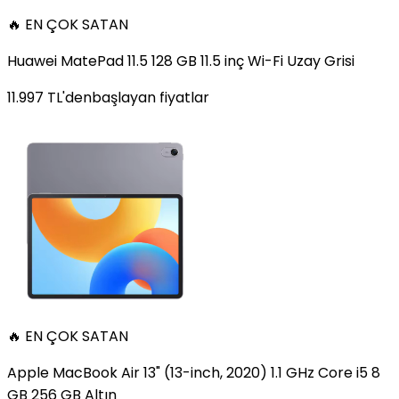
🔥 EN ÇOK SATAN
Huawei MatePad 11.5 128 GB 11.5 inç Wi-Fi Uzay Grisi
11.997
TL'den
başlayan fiyatlar
🔥 EN ÇOK SATAN
Apple MacBook Air 13" (13-inch, 2020) 1.1 GHz Core i5 8
GB 256 GB Altın