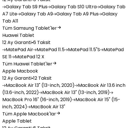
Galaxy
Tab S9 Plus
Galaxy
Tab S10 Ultra
Galaxy
Tab
A7 Lite
Galaxy
Tab A9
Galaxy
Tab A9 Plus
Galaxy
Tab A11
Tüm Samsung Tablet'ler
Huawei Tablet
12 Ay Garanti
•
6 Taksit
MatePad
Air
MatePad
11.5
MatePad
11.5"S
MatePad
SE 11
MatePad
12 X
Tüm Huawei Tablet'ler
Apple Macbook
12 Ay Garanti
•
12 Taksit
MacBook
Air 13" (13-inch, 2020)
MacBook
Air 13.6 inch
(13.6-inch, 2022)
MacBook
Air 13" (13-inch, 2019)
MacBook
Pro 16" (16-inch, 2019)
MacBook
Air 15" (15-
inch, 2024)
MacBook
Air 13"
Tüm Apple Macbook'lar
Apple Tablet