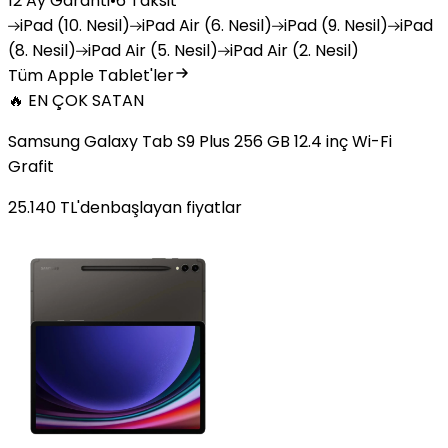
12 Ay Garanti
•
6 Taksit
iPad
(10. Nesil)
iPad
Air (6. Nesil)
iPad
(9. Nesil)
iPad
(8. Nesil)
iPad
Air (5. Nesil)
iPad
Air (2. Nesil)
Tüm Apple Tablet'ler
🔥 EN ÇOK SATAN
Samsung Galaxy Tab S9 Plus 256 GB 12.4 inç Wi-Fi
Grafit
25.140
TL'den
başlayan fiyatlar