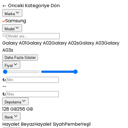
← Önceki Kategoriye Dön
Marka
Samsung
Model
Galaxy A01
Galaxy A02
Galaxy A02s
Galaxy A03
Galaxy
A03s
Daha Fazla Göster
Fiyat
₺
—
₺
Depolama
128 GB
256 GB
Renk
Hayalet Beyaz
Hayalet Siyah
Pembe
Yeşil