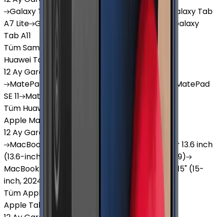
Galaxy
Tab S9 Plus
Galaxy
Tab S10 Ultra
Galaxy
Tab
A7 Lite
Galaxy
Tab A9
Galaxy
Tab A9 Plus
Galaxy
Tab A11
Tüm Samsung Tablet'ler
Huawei Tablet
12 Ay Garanti
•
6 Taksit
MatePad
Air
MatePad
11.5
MatePad
11.5"S
MatePad
SE 11
MatePad
12 X
Tüm Huawei Tablet'ler
Apple Macbook
12 Ay Garanti
•
12 Taksit
MacBook
Air 13" (13-inch, 2020)
MacBook
Air 13.6 inch
(13.6-inch, 2022)
MacBook
Air 13" (13-inch, 2019)
MacBook
Pro 16" (16-inch, 2019)
MacBook
Air 15" (15-
inch, 2024)
MacBook
Air 13"
Tüm Apple Macbook'lar
Apple Tablet