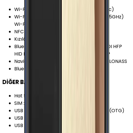
Wi-Fi Kanalları
:
Wi-Fi 5 (802.11 a/b/g/n/ac)
Wi-Fi Özellikleri
:
HT80 MIMO Dual-Band (5GHz)
Wi-Fi Direct Wi-Fi Hotspot
NFC
:
Var
Kızılötesi
:
Var
Bluetooth Özellikleri
:
A2DP aptX AVRCP DI HFP
HID HOGP HSP LE MAP OPP PAN PBAP SAP
Navigasyon Özellikleri
:
GPS A-GPS BDS GLONASS
Bluetooth Versiyonu
:
4.1
DİĞER BAĞLANTILAR
Hat Sayısı
:
Tek Hat
SIM
:
Nano-SIM (4FF)
USB Özellikleri
:
USB Host USB On-the-go (OTG)
USB Bağlantı Tipi
:
Micro-USB
USB Versiyonu
:
2.0