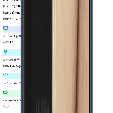
(band 3) MHz 1900
(band 2) MHz 2100
(band 1) MHz 2600
(band 7) MHz
Super
Ekran Teknolojisi
AMOLED
Wi-Fi 5
Wi-Fi Kanalları
(802.11 a/b/g/n/ac)
Tek Hat
Hat Sayısı
18
Konuşma Süresi (3G)
Saat