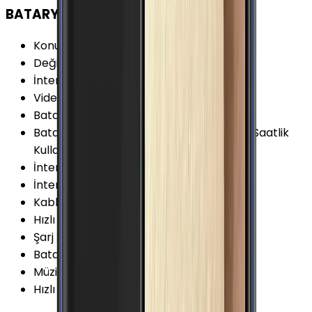
BATARYA
Konuşma Süresi (3G)
:
18 Saat
Değişir Batarya
:
Yok
İnternet Kullanımı (WiFi)
:
12 Saat
Video Oynatma
:
13 Saat
Batarya Teknolojisi
:
Lithium Ion (Li-Ion)
Batarya Özellikleri
:
10 Dakikalık Şarj ile 4 Saatlik
Kullanım
İnternet Kullanımı (3G)
:
10 Saat
İnternet Kullanımı (4G)
:
11 Saat
Kablosuz Şarj
:
Var
Hızlı Şarj Gücü (Maks.)
:
15 W
Şarj
:
Micro-USB
Batarya Kapasitesi (Tipik)
:
2600 mAh
Müzik Oynatma
:
50 Saat
Hızlı Şarj
:
Var