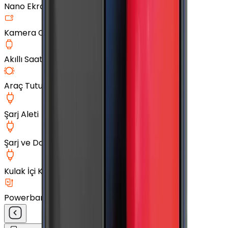
Nano Ekran Koruyucu
Kamera Cam Koruyucu
Akıllı Saat Aksesuarları
Araç Tutucu
Şarj Aleti
Şarj ve Data Kablosu
Kulak İçi Kulaklık
Powerbank