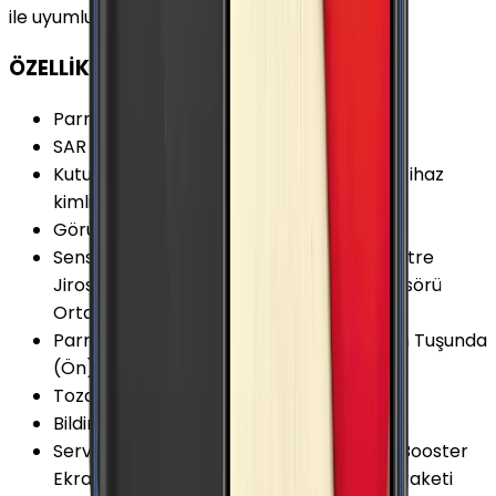
ile uyumludur.
ÖZELLİKLER
Parmak izi Okuyucu
:
Var
SAR Değeri 10g (Baş)
:
0.473 W/kg
Kutu İçeriği
:
Garanti Belgesi, Hologram (cihaz
kimlik belgesi), Şarj kablosu ve Sim İğnesi
Görüntülü Konuşma (Uygulama)
:
Var
Sensörler
:
Kalp Atış Hızı Sensörü Barometre
Jiroskop Hall Sensörü Pusula Yakınlık Sensörü
Ortam Işığı Sensörü İvmeölçer
Parmak izi Okuyucu Özellikleri
:
Ana Ekran Tuşunda
(Ön)
Toza Dayanıklılık
:
Yok
Bildirim Işığı (LED)
:
Var
Servis ve Uygulamalar
:
ANT+ Download Booster
Ekran Yansıtma (Screen Mirroring) El Haraketi