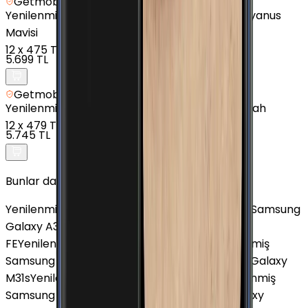
Getmobil Güvencesi
Yenilenmiş
Samsung Galaxy M20 - 32 GB - Okyanus
Mavisi
12
x
475 TL
5.699 TL
Getmobil Güvencesi
Yenilenmiş
Samsung Galaxy A02s - 32 GB - Siyah
12
x
479 TL
5.745 TL
Bunlar da İlginizi Çekebilir
Yenilenmiş Samsung Galaxy J3 Pro
Yenilenmiş Samsung
Galaxy A33
Yenilenmiş Samsung Galaxy S25
FE
Yenilenmiş Samsung Galaxy J7 Core
Yenilenmiş
Samsung Galaxy A5 2017
Yenilenmiş Samsung Galaxy
M31s
Yenilenmiş Samsung Galaxy Z Flip 3
Yenilenmiş
Samsung Galaxy A12
Yenilenmiş Samsung Galaxy