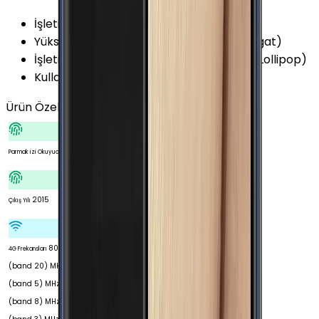
İşletim Sistemi
:
Android
Yükseltilebilir Versiyon
:
Android 7.0 (Nougat)
İşletim Sistemi Versiyonu
:
Android 5.0.2 (Lollipop)
Kullanıcı Arayüzü
:
TouchWiz
Ürün Özellikleri
Tümünü Gör
Var
Parmak izi Okuyucu
2015
Çıkış Yılı
800
4G Frekansları
(band 20) MHz 850
(band 5) MHz 900
(band 8) MHz 1800