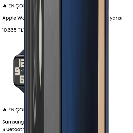
🔥 EN ÇOK SATAN
Apple Watch SE Alüminyum 44mm GPS Gece yarısı
10.665
TL'den
başlayan fiyatlar
🔥 EN ÇOK SATAN
Samsung Galaxy Watch 7 Alüminyum 44 mm
Bluetooth Wi-Fi Yeşil