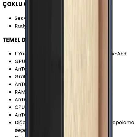
ÇOKLU ORTAM
Ses Çıkışı
:
3.5 mm
Radyo
:
Yok
TEMEL DONANIM
1. Yardımcı İşlemci
:
4x 1.5 GHz ARM Cortex-A53
GPU Frekansı
:
700 MHz
AnTuTu Puanı (v5)
:
69.000 Puan
Grafik İşlemcisi (GPU)
:
Mali-T760 MP8
AnTuTu Puanı (v7)
:
103.100 Puan
RAM Frekansı (Maks.)
:
1600 MHz
AnTuTu Puanı (v6)
:
83.300 Puan
CPU Üretim Teknolojisi
:
14 nm
AnTuTu Puanı (v8)
:
136.100 Puan
Diğer Hafıza Seçenekleri
:
32/64/128GB Depolama
seçeneği var