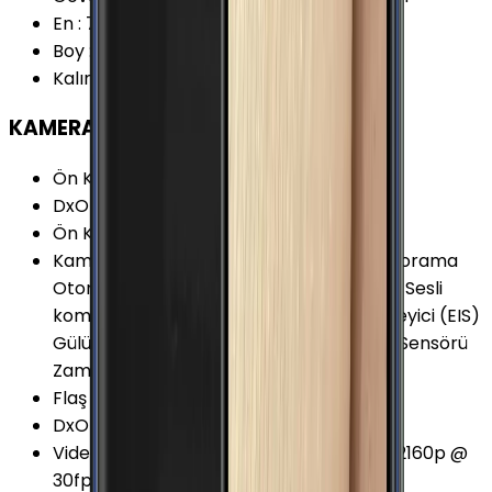
En
:
70.1 mm
Boy
:
142.1 mm
Kalınlık
:
7 mm
KAMERA
Ön Kamera Çözünürlüğü
:
5 MP
DxOMark 2017 (v2)
:
82 Puan
Ön Kamera Video Çözünürlüğü
:
1440p
Kamera Özellikleri
:
HDR Odak Takibi Panorama
Otomatik odaklama Seçimsel Odaklama Sesli
komut Yüz Algılama Dijital görüntü sabitleyici (EIS)
Gülümseme yakalama ISOCELL Görüntü Sensörü
Zamanlayıcı 1.12μm Piksel
Flaş
:
LED
DxOMark Eski (v1)
:
86 Puan
Video Kayıt Seçenekleri
:
1080p @ 60fps 2160p @
30fps