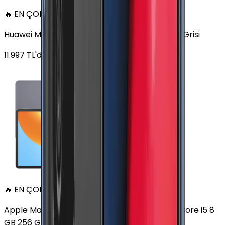
🔥 EN ÇOK SATAN
Huawei MatePad 11.5 128 GB 11.5 inç Wi-Fi Uzay Grisi
11.997
TL'den
başlayan fiyatlar
🔥 EN ÇOK SATAN
Apple MacBook Air 13" (13-inch, 2020) 1.1 GHz Core i5 8
GB 256 GB Altın