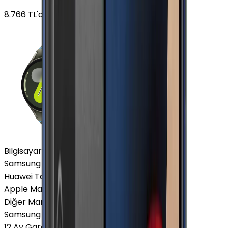
8.766
TL'den
başlayan fiyatlar
Bilgisayar / Tablet
Samsung Tablet
Huawei Tablet
Apple Macbook
Diğer Markalar
Samsung Tablet
12 Ay Garanti
•
6 Taksit