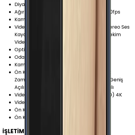
Diyafram Açıklığı
:
F1.9
Ağır Çekim Kayıt Seçenekleri
:
720p @ 120fps
Kamera Çözünürlüğü
:
16 MP
Video Kayıt Özellikleri
:
Dual Kayıt HDR Stereo Ses
Kaydı Time-lapse (Hyperlapse) Yavaş Çekim
Video Kayıt (Slow motion video)
Optik Görüntü Sabitleyici (OIS)
:
Var
Odak Uzaklığı
:
28 mm
Kamera Sensör Boyutu
:
1/2.6 İnç
Ön Kamera Özellikleri
:
HDR Gesture Shot
Zamanlayıcı (self-timer) Dual video call Geniş
Açılı Panorama Selfi Yüz Algılama 120° Açılı
Video Kayıt Çözünürlüğü
:
2160p (Ultra HD) 4K
Video FPS Değeri
:
30 fps
Ön Kamera Diyafram Açıklığı
:
F1.9
Ön Kamera FPS Değeri
:
30 fps
İŞLETİM SİSTEMİ