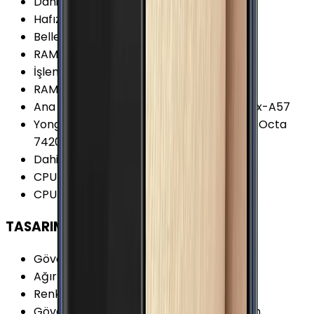
Dahili Depolama
:
32 GB
Hafıza Kartı Desteği
:
Yok
Bellek (RAM)
:
3 GB
RAM Kanalları
:
Çift Kanal
İşlemci Mimarisi
:
64-bit
RAM Tipi
:
LPDDR4
Ana İşlemci (CPU)
:
4x 2.1 GHz ARM Cortex-A57
Yonga Seti (Chipset)
:
Samsung Exynos 7 Octa
7420
Dahili Depolama Biçimi
:
UFS 2.0
CPU Çekirdeği
:
8 Çekirdek
CPU Frekansı
:
2.1 GHz
TASARIM
Gövde Malzemesi (Kapak)
:
Cam
Ağırlık
:
132 Gram
Renk Seçenekleri
:
Altın Beyaz Siyah Yeşil
Gövde Malzemesi (Çerçeve)
:
Alüminyum