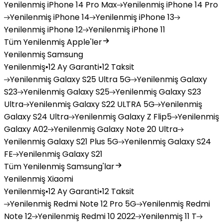
Yenilenmiş
iPhone 14 Pro Max
Yenilenmiş
iPhone 14 Pro
Yenilenmiş
iPhone 14
Yenilenmiş
iPhone 13
Yenilenmiş
iPhone 12
Yenilenmiş
iPhone 11
Tüm Yenilenmiş Apple'ler
Yenilenmiş Samsung
Yenilenmiş
•
12 Ay Garanti
•
12 Taksit
Yenilenmiş
Galaxy S25 Ultra 5G
Yenilenmiş
Galaxy
S23
Yenilenmiş
Galaxy S25
Yenilenmiş
Galaxy S23
Ultra
Yenilenmiş
Galaxy S22 ULTRA 5G
Yenilenmiş
Galaxy S24 Ultra
Yenilenmiş
Galaxy Z Flip5
Yenilenmiş
Galaxy A02
Yenilenmiş
Galaxy Note 20 Ultra
Yenilenmiş
Galaxy S21 Plus 5G
Yenilenmiş
Galaxy S24
FE
Yenilenmiş
Galaxy S21
Tüm Yenilenmiş Samsung'lar
Yenilenmiş Xiaomi
Yenilenmiş
•
12 Ay Garanti
•
12 Taksit
Yenilenmiş
Redmi Note 12 Pro 5G
Yenilenmiş
Redmi
Note 12
Yenilenmiş
Redmi 10 2022
Yenilenmiş
11 T