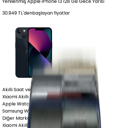
Yenilenmiş Apple iPhone 13 128 GB Gece Yarısı
30.949
TL'den
başlayan fiyatlar
Akıllı Saat ve Bileklik
Xiaomi Akıllı Saat
Apple Watch
Samsung Watch
Diğer Markalar
Xiaomi Akıllı Saat