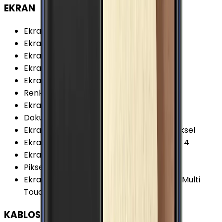
EKRAN
Ekran Teknolojisi
:
Super AMOLED
Ekran Alanı
:
71.7 cm²
Ekran / Gövde Oranı
:
71.98 %
Ekran Çözünürlüğü Standardı
:
QHD
Ekran Oranı (Aspect Ratio)
:
16:9
Renk Sayısı
:
16 Milyon
Ekran Boyutu
:
5.1 İnç
Dokunmatik Türü
:
Kapasitif Ekran
Ekran Çözünürlüğü
:
1440x2560 (QHD) Piksel
Ekran Dayanıklılığı
:
Corning Gorilla Glass 4
Ekran Yenileme Hızı
:
60 Hz
Piksel Yoğunluğu
:
577 PPI
Ekran Özellikleri
:
Çizilmeye Dirençli Cam Multi
Touch Eğimli Ekran (3D)
KABLOSUZ BAĞLANTILAR