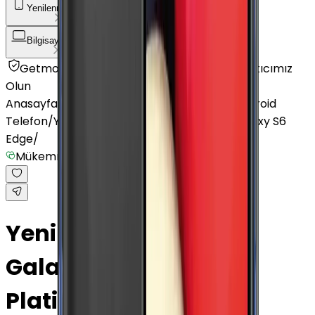
Yenilenmiş Telefon
Akıllı Saat ve Bileklik
Bilgisayar / Tablet
Aksesuar
Getmobil Güvencesi
Mağazalarımız
Satıcımız
Olun
Anasayfa
/
Yenilenmiş Telefon
/
Yenilenmiş Android
Telefon
/
Yenilenmiş Samsung
/
Yenilenmiş Galaxy S6
Edge
/
Mükemmel
Yenilenmiş Samsung
Galaxy S6 Edge Altın
Platin 32 GB