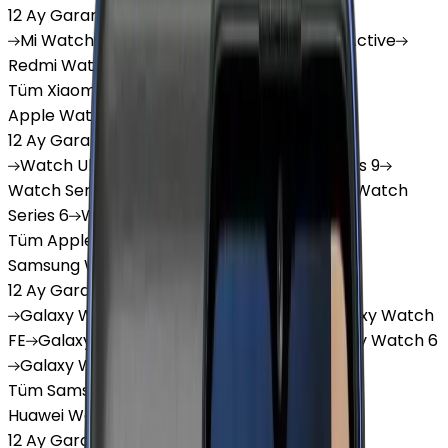
12 Ay Garanti
•
6 Taksit
Mi
Watch
Mi
Watch Lite
Redmi
Watch 3 Active
Redmi
Watch 5 Lite
Redmi
Watch 5 Active
Tüm Xiaomi Akıllı Saat'lar
Apple Watch
12 Ay Garanti
•
6 Taksit
Watch
Ultra
Watch
Series 10
Watch
Series 9
Watch
Series 8
Watch
Series 7
Watch
SE
Watch
Series 6
Watch
Series 5
Tüm Apple Watch'lar
Samsung Watch
12 Ay Garanti
•
6 Taksit
Galaxy
Watch 7
Galaxy
Watch Ultra
Galaxy
Watch
FE
Galaxy
Watch 4
Galaxy
Watch 5
Galaxy
Watch 6
Galaxy
Watch8
Tüm Samsung Watch'lar
Huawei Watch
12 Ay Garanti
•
6 Taksit