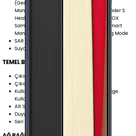
(Gesture) Algılama Gear Fit Uyumu Gear
Manager Gürültü Önleyici 2 Mikrofon S Finder S
Health 4.0 S Planner S Voice Samsung KNOX
Samsung Pay Samsung Quick Connect Smart
Manager Sound Alive+ Ultra Power Saving Mode
SAR Değeri 10g (Vücut)
:
0.594 W/kg
Suya Dayanıklılık
:
Yok
TEMEL BİLGİLER
Çıkış Yılı
:
2015
Çıkış Tarihi
:
2015, Nisan
Kullanım Kılavuzu
:
Samsung Galaxy S6 Edge
Kullanım Kılavuzu
Alt Seri
:
Samsung Galaxy S6
Duyurulma Tarihi
:
2015, Mart
Seri
:
Samsung Galaxy S
AĞ BAĞLANTILARI