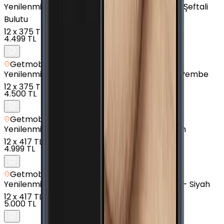
Yenilenmiş
Samsung Galaxy A5 2017 - 32 GB - Şeftali
Bulutu
12
x
375 TL
4.499 TL
Getmobil Güvencesi
Yenilenmiş
Samsung Galaxy J4 Plus - 16 GB - Pembe
12
x
375 TL
4.500 TL
Getmobil Güvencesi
Yenilenmiş
Samsung Galaxy A01 - 16 GB - Siyah
12
x
417 TL
4.999 TL
Getmobil Güvencesi
Yenilenmiş
Samsung Galaxy A7 (2016) - 16 GB - Siyah
12
x
417 TL
5.000 TL