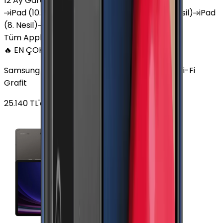
12 Ay Garanti
•
6 Taksit
iPad
(10. Nesil)
iPad
Air (6. Nesil)
iPad
(9. Nesil)
iPad
(8. Nesil)
iPad
Air (5. Nesil)
iPad
Air (2. Nesil)
Tüm Apple Tablet'ler
🔥 EN ÇOK SATAN
Samsung Galaxy Tab S9 Plus 256 GB 12.4 inç Wi-Fi
Grafit
25.140
TL'den
başlayan fiyatlar