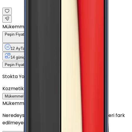
Mükemmel
Peşin Fiyatına
12
Taksit
x
125,83 TL
12 Ay
Taksit
12 Ay
Güvence
4 iş
gününde
14 gün
içinde iade
Yenilenmiş
Cihaz Nedir?
1.510 TL
Peşin Fiyatına
12
taksit x
125,83 TL
Stokta Yok
Kozmetik Durumu
Nasıl Görünüyor?
Mükemmel
Çok İyi
İyi
Outlet
Mükemmel
Neredeyse sıfır ayarında görünüm. Kullanım izleri fark
edilmeyecek seviyededir.
Detayını Gör