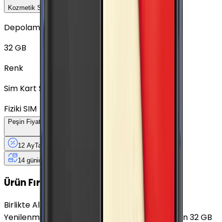
Kozmetik Seçeneklerini Karşılaştır
Depolama
32 GB
Renk
Sim Kart Seçimi
Fiziki SIM
Peşin Fiyatına
12
Taksit
x
125,83 TL
12 Ay
Taksit
12 Ay
Güvence
4 iş
gününde
14 gün
içinde iade
Yenilenmiş
Cihaz Nedir?
Ürün Fırsatları
Birlikte Al
En Çok Eşleştirilen
Yenilenmiş Samsung Galaxy S6 Edge Altın Platin 32 GB