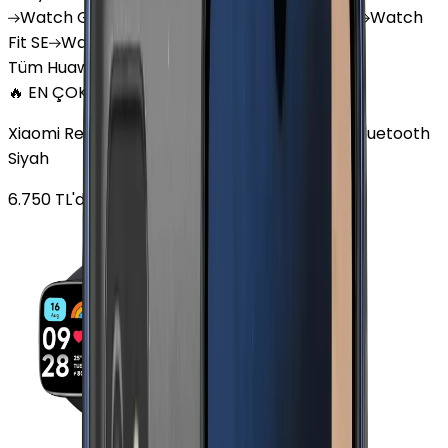
Watch
GT 4
Watch
GT 5
Watch
GT 5 Pro
Watch
Fit SE
Watch
Fit 3
Watch
GT3 Pro
Tüm Huawei Watch'lar
🔥 EN ÇOK SATAN
Xiaomi Redmi Watch 3 Active Plastik 47mm Bluetooth
Siyah
6.750
TL'den
başlayan fiyatlar