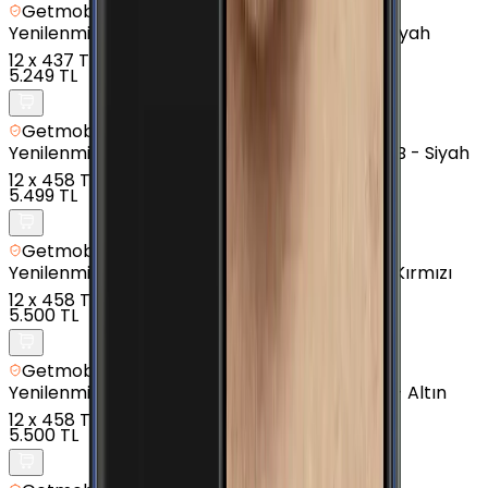
Getmobil Güvencesi
Yenilenmiş
Samsung Galaxy J3 Pro - 16 GB - Siyah
12
x
437 TL
5.249 TL
Getmobil Güvencesi
Yenilenmiş
Samsung Galaxy J7 Prime 2 - 32 GB - Siyah
12
x
458 TL
5.499 TL
Getmobil Güvencesi
Yenilenmiş
Samsung Galaxy J6 Plus - 32 GB - Kırmızı
12
x
458 TL
5.500 TL
Getmobil Güvencesi
Yenilenmiş
Samsung Galaxy J7 Prime - 16 GB - Altın
12
x
458 TL
5.500 TL