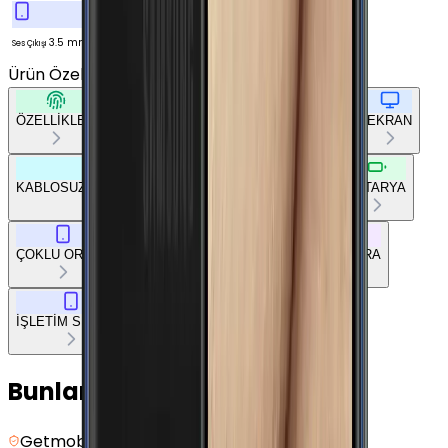
3.5 mm
Ses Çıkışı
Ürün Özellikleri
Tümünü Gör
ÖZELLİKLER
TEMEL BİLGİLER
AĞ BAĞLANTILARI
EKRAN
KABLOSUZ BAĞLANTILAR
DİĞER BAĞLANTILAR
BATARYA
ÇOKLU ORTAM
TEMEL DONANIM
TASARIM
KAMERA
İŞLETİM SİSTEMİ
Bunları da Beğenebilirsin
Getmobil Güvencesi