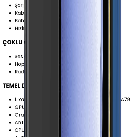
Şarj
:
USB Type-C
Kablosuz Şarj
:
Var
Batarya Kapasitesi (Tipik)
:
3300 mAh
Hızlı Şarj
:
Var
ÇOKLU ORTAM
Ses Çıkışı
:
USB Type-C
Hoparlör Özellikleri
:
Stereo Çift Hoparlör
Radyo
:
Yok
TEMEL DONANIM
1. Yardımcı İşlemci
:
3x 2.42 GHz ARM Cortex-A78
GPU Frekansı
:
840 MHz
Grafik İşlemcisi (GPU)
:
Adreno 660
AnTuTu Puanı (v9)
:
816.700 Puan
CPU Üretim Teknolojisi
:
5 nm