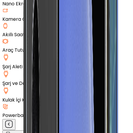
Nano Ekran Koruyucu
Kamera Cam Koruyucu
Akıllı Saat Aksesuarları
Araç Tutucu
Şarj Aleti
Şarj ve Data Kablosu
Kulak İçi Kulaklık
Powerbank