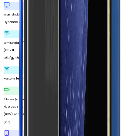
Ekran Teknolojisi
Dynamic AMOLED
Wi-Fi 6
Wi-Fi Kanalları
(802.11
a/b/g/n/ac/ax)
Tek Hat
Hat Sayısı
Kablosuz Şarj Özellikleri
Kablosuz Hızlı Şarj
(10W) Kablosuz Hızlı
Şarj