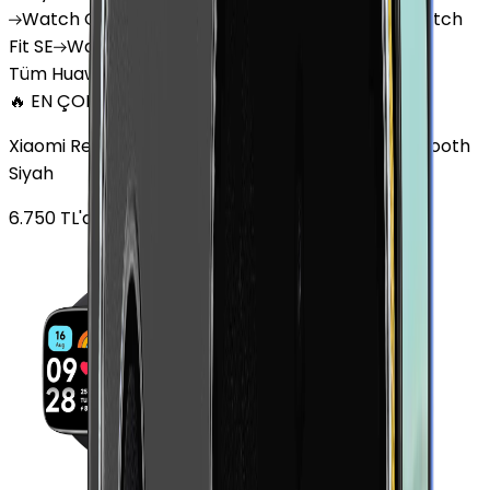
Watch
GT 4
Watch
GT 5
Watch
GT 5 Pro
Watch
Fit SE
Watch
Fit 3
Watch
GT3 Pro
Tüm Huawei Watch'lar
🔥 EN ÇOK SATAN
Xiaomi Redmi Watch 3 Active Plastik 47mm Bluetooth
Siyah
6.750
TL'den
başlayan fiyatlar