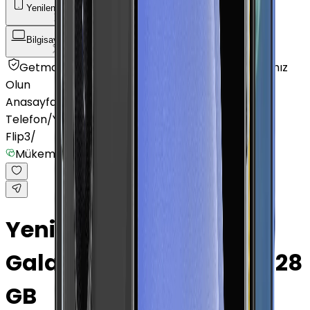
Yenilenmiş Telefon
Akıllı Saat ve Bileklik
Bilgisayar / Tablet
Aksesuar
Getmobil Güvencesi
Mağazalarımız
Satıcımız
Olun
Anasayfa
/
Yenilenmiş Telefon
/
Yenilenmiş Android
Telefon
/
Yenilenmiş Samsung
/
Yenilenmiş Galaxy Z
Flip3
/
Mükemmel
Yenilenmiş Samsung
Galaxy Z Flip3 Lavanta 128
GB