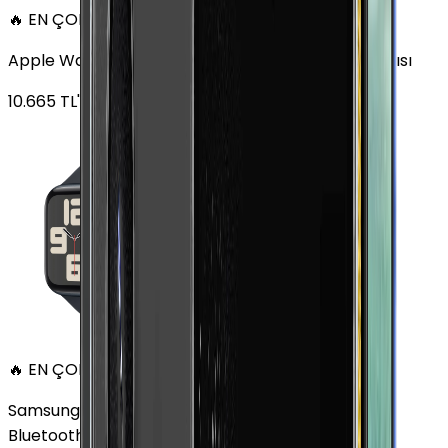
🔥 EN ÇOK SATAN
Apple Watch SE Alüminyum 44mm GPS Gece yarısı
10.665
TL'den
başlayan fiyatlar
🔥 EN ÇOK SATAN
Samsung Galaxy Watch 7 Alüminyum 44 mm
Bluetooth Wi-Fi Yeşil