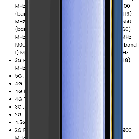
MHz 700 (band 17) MHz 700 (band 28) MHz 700
(band 29) MHz 800 (band 18) MHz 800 (band 19)
MHz 800 (band 20) MHz 850 (band 26) MHz 850
(band 5) MHz 900 (band 8) MHz 1700 (band 66)
MHz 1700/2100 (band 4) MHz 1800 (band 3) MHz
1900 (band 2) MHz 1900 (band 25) MHz 2100 (band
1) MHz 2300 (band 30) MHz 2600 (band 7) MHz
3G Frekansları
:
850 (band 5) MHz 900 (band 8)
MHz 1900 (band 2) MHz 2100 (band 1) MHz
5G
:
Var
4G
:
Var
4G İndirme
:
2000 Mbps
4G Teknolojisi
:
LTE (Cat.20)
3G
:
Var
2G
:
Var
4.5G Desteği
:
Var
2G Frekansları
:
850 MHz 900 MHz 1800 MHz 1900
MHz