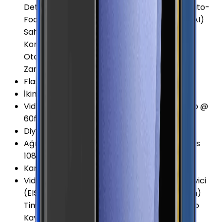
Detect Auto-Focus (PDAF) Phase Detect Auto-
Focus - PDAF (Dual Pixel) HDR Yapay Zeka (AI)
Sahne Algılama Perde Hızı (Shutter Speed)
Kontrolü Panorama RAW Kayıt Yapabilme
Otomatik odaklama Dahili QR Kod Okuyucu
Zamanlayıcı 1.4µm Piksel 78° Açılı
Flaş
:
LED
İkinci Arka Kamera Diyafram
:
F2.2
Video Kayıt Seçenekleri
:
720p @ 30fps 1080p @
60fps 2160p @ 30fps 2160p @ 60fps
Diyafram Açıklığı
:
F1.8
Ağır Çekim Kayıt Seçenekleri
:
720p @ 960fps
1080p @ 240fps
Kamera Çözünürlüğü
:
12 MP
Video Kayıt Özellikleri
:
Dijital görüntü sabitleyici
(EIS) HDR HDR10 HDR10+ Portre Modu (Bokeh)
Time-lapse (Hyperlapse) Yavaş Çekim Video
Kayıt (Slow motion video)