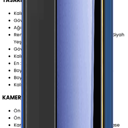
TASARIM
Kalınlık (Katlanmış Durumda)
:
17.1 mm
Gövde Malzemesi (Kapak)
:
Cam
Ağırlık
:
183 Gram
Renk Seçenekleri
:
Bej Beyaz Gri Mor Pembe Siyah
Yeşil
Gövde Malzemesi (Çerçeve)
:
Alüminyum
Kalınlık (En İnce Noktada)
:
15.9 mm
En
:
72.2 mm
Boy (Katlanmış/Açılmış Durumda)
:
86.4 mm
Boy
:
166 mm
Kalınlık
:
6.9 mm
KAMERA
Ön Kamera Çözünürlüğü
:
10 MP
Ön Kamera Video Çözünürlüğü
:
2160p
Kamera Özellikleri
:
Portre Modu (Bokeh) Phase