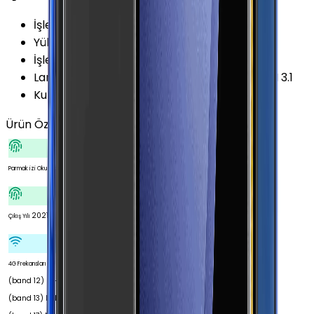
İşletim Sistemi
:
Android
Yükseltilebilir Versiyon
:
Android 13 (T)
İşletim Sistemi Versiyonu
:
Android 11 (R)
Lansman Arayüz Versiyonu
:
Samsung One UI 3.1
Kullanıcı Arayüzü
:
Samsung One UI
Ürün Özellikleri
Tümünü Gör
Var
Parmak izi Okuyucu
2021
Çıkış Yılı
700
4G Frekansları
(band 12) MHz 700
(band 13) MHz 700