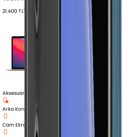
21.400
TL'den
başlayan fiyatlar
Aksesuar
Arka Koruma Kılıf
Cam Ekran Koruyucu