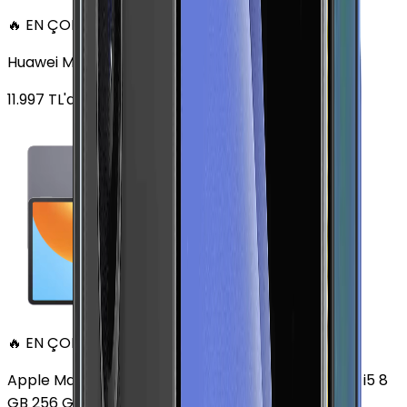
🔥 EN ÇOK SATAN
Huawei MatePad 11.5 128 GB 11.5 inç Wi-Fi Uzay Grisi
11.997
TL'den
başlayan fiyatlar
🔥 EN ÇOK SATAN
Apple MacBook Air 13" (13-inch, 2020) 1.1 GHz Core i5 8
GB 256 GB Altın