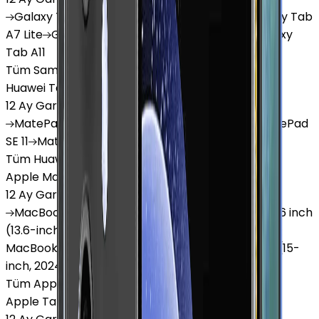
Galaxy
Tab S9 Plus
Galaxy
Tab S10 Ultra
Galaxy
Tab
A7 Lite
Galaxy
Tab A9
Galaxy
Tab A9 Plus
Galaxy
Tab A11
Tüm Samsung Tablet'ler
Huawei Tablet
12 Ay Garanti
•
6 Taksit
MatePad
Air
MatePad
11.5
MatePad
11.5"S
MatePad
SE 11
MatePad
12 X
Tüm Huawei Tablet'ler
Apple Macbook
12 Ay Garanti
•
12 Taksit
MacBook
Air 13" (13-inch, 2020)
MacBook
Air 13.6 inch
(13.6-inch, 2022)
MacBook
Air 13" (13-inch, 2019)
MacBook
Pro 16" (16-inch, 2019)
MacBook
Air 15" (15-
inch, 2024)
MacBook
Air 13"
Tüm Apple Macbook'lar
Apple Tablet