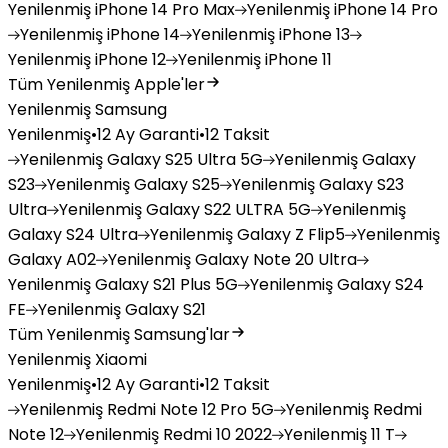
Yenilenmiş
iPhone 14 Pro Max
Yenilenmiş
iPhone 14 Pro
Yenilenmiş
iPhone 14
Yenilenmiş
iPhone 13
Yenilenmiş
iPhone 12
Yenilenmiş
iPhone 11
Tüm Yenilenmiş Apple'ler
Yenilenmiş Samsung
Yenilenmiş
•
12 Ay Garanti
•
12 Taksit
Yenilenmiş
Galaxy S25 Ultra 5G
Yenilenmiş
Galaxy
S23
Yenilenmiş
Galaxy S25
Yenilenmiş
Galaxy S23
Ultra
Yenilenmiş
Galaxy S22 ULTRA 5G
Yenilenmiş
Galaxy S24 Ultra
Yenilenmiş
Galaxy Z Flip5
Yenilenmiş
Galaxy A02
Yenilenmiş
Galaxy Note 20 Ultra
Yenilenmiş
Galaxy S21 Plus 5G
Yenilenmiş
Galaxy S24
FE
Yenilenmiş
Galaxy S21
Tüm Yenilenmiş Samsung'lar
Yenilenmiş Xiaomi
Yenilenmiş
•
12 Ay Garanti
•
12 Taksit
Yenilenmiş
Redmi Note 12 Pro 5G
Yenilenmiş
Redmi
Note 12
Yenilenmiş
Redmi 10 2022
Yenilenmiş
11 T