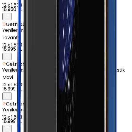
12
x
1.579 TL
18.950 TL
Getmobil Güvencesi
Yenilenmiş
Samsung Galaxy S21 FE 5G - 128 GB -
Lavanta
12
x
1.583 TL
18.995 TL
Getmobil Güvencesi
Yenilenmiş
Samsung Galaxy Note 20 - 256 GB - Mistik
Mavi
12
x
1.583 TL
18.999 TL
Getmobil Güvencesi
Yenilenmiş
Samsung Galaxy A15 - 256 GB - Siyah
12
x
1.583 TL
18.999 TL