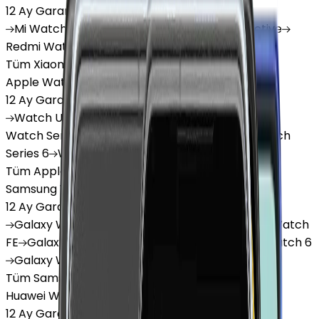
12 Ay Garanti
•
6 Taksit
Mi
Watch
Mi
Watch Lite
Redmi
Watch 3 Active
Redmi
Watch 5 Lite
Redmi
Watch 5 Active
Tüm Xiaomi Akıllı Saat'lar
Apple Watch
12 Ay Garanti
•
6 Taksit
Watch
Ultra
Watch
Series 10
Watch
Series 9
Watch
Series 8
Watch
Series 7
Watch
SE
Watch
Series 6
Watch
Series 5
Tüm Apple Watch'lar
Samsung Watch
12 Ay Garanti
•
6 Taksit
Galaxy
Watch 7
Galaxy
Watch Ultra
Galaxy
Watch
FE
Galaxy
Watch 4
Galaxy
Watch 5
Galaxy
Watch 6
Galaxy
Watch8
Tüm Samsung Watch'lar
Huawei Watch
12 Ay Garanti
•
6 Taksit