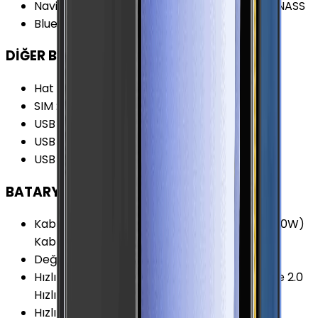
Navigasyon Özellikleri
:
GPS BDS Galileo GLONASS
Bluetooth Versiyonu
:
5.1
DİĞER BAĞLANTILAR
Hat Sayısı
:
Tek Hat
SIM
:
eSIM Nano-SIM (4FF)
USB Özellikleri
:
USB On-the-go (OTG)
USB Bağlantı Tipi
:
USB Type-C
USB Versiyonu
:
2.0
BATARYA
Kablosuz Şarj Özellikleri
:
Kablosuz Hızlı Şarj (10W)
Kablosuz Hızlı Şarj
Değişir Batarya
:
Yok
Hızlı Şarj Özellikleri
:
Qualcomm Quick Charge 2.0
Hızlı Şarj (15W)
Hızlı Şarj Gücü (Maks.)
:
15 W