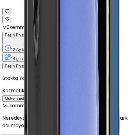
Mükemmel
Peşin Fiyatına
12
Taksit
x
1.408,92 TL
12 Ay
Taksit
12 Ay
Güvence
4 iş
gününde
14 gün
içinde iade
Yenilenmiş
Cihaz Nedir?
16.907 TL
Peşin Fiyatına
12
taksit x
1.408,92 TL
Stokta Yok
Kozmetik Durumu
Nasıl Görünüyor?
Mükemmel
Çok İyi
İyi
Outlet
Mükemmel
Neredeyse sıfır ayarında görünüm. Kullanım izleri fark
edilmeyecek seviyededir.
Detayını Gör