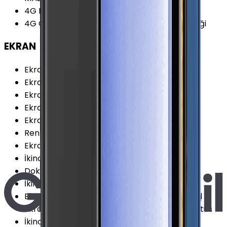
4G Karşıya Yükleme
:
200 Mbps
4G Özellikleri
:
VoLTE (Voice over LTE) Desteği
EKRAN
Ekran Teknolojisi
:
Dynamic AMOLED
Ekran Alanı
:
101.24 cm²
Ekran / Gövde Oranı
:
84.47 %
Ekran Çözünürlüğü Standardı
:
FHD+
Ekran Oranı (Aspect Ratio)
:
21.9:9
Renk Sayısı
:
16 Milyon
Ekran Boyutu
:
6.7 İnç
İkinci Ekran Yoğunluğu
:
302 PPI
Dokunmatik Türü
:
Kapasitif Ekran
İkinci Ekran (Arka)
:
Var
Ekran Çözünürlüğü
:
1080x2640 (FHD+) Piksel
Ekran Dayanıklılığı
:
Corning Gorilla Glass Victus
İkinci Ekran Çözünürlüğü
:
260x512 Pixel