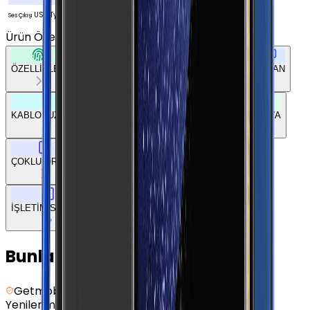
USB Type-C
Ses Çıkışı
Ürün Özellikleri
Tümünü Gör
ÖZELLİKLER
TEMEL BİLGİLER
AĞ BAĞLANTILARI
EKRAN
KABLOSUZ BAĞLANTILAR
DİĞER BAĞLANTILAR
BATARYA
ÇOKLU ORTAM
TEMEL DONANIM
TASARIM
KAMERA
İŞLETİM SİSTEMİ
Bunları da Beğenebilirsin
Getmobil Güvencesi
Yenilenmiş
Samsung Galaxy S21 - 128 GB - Mor