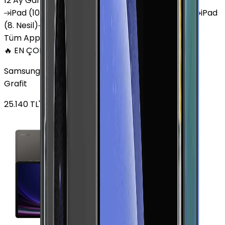
12 Ay Garanti
•
6 Taksit
iPad
(10. Nesil)
iPad
Air (6. Nesil)
iPad
(9. Nesil)
iPad
(8. Nesil)
iPad
Air (5. Nesil)
iPad
Air (2. Nesil)
Tüm Apple Tablet'ler
🔥 EN ÇOK SATAN
Samsung Galaxy Tab S9 Plus 256 GB 12.4 inç Wi-Fi
Grafit
25.140
TL'den
başlayan fiyatlar