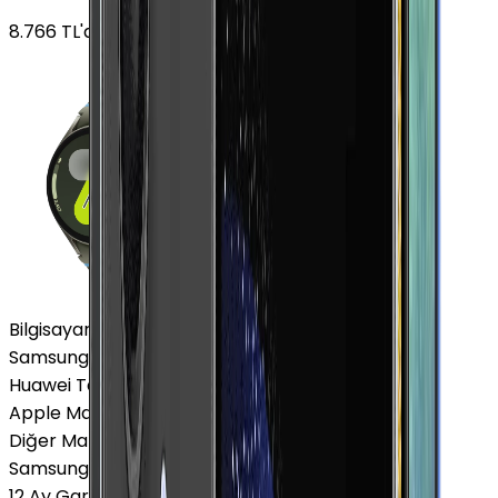
8.766
TL'den
başlayan fiyatlar
Bilgisayar / Tablet
Samsung Tablet
Huawei Tablet
Apple Macbook
Diğer Markalar
Samsung Tablet
12 Ay Garanti
•
6 Taksit