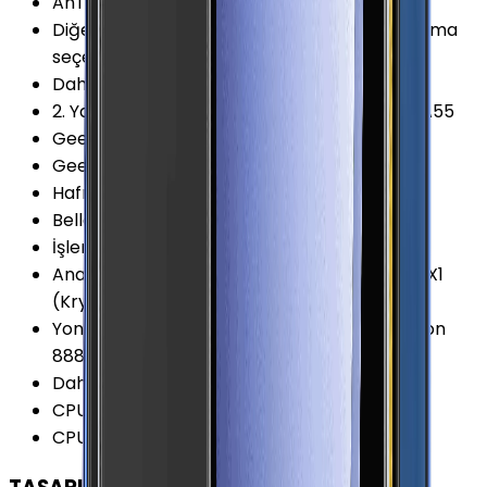
AnTuTu Puanı (v8)
:
653.300 Puan
Diğer Hafıza Seçenekleri
:
128/256GB Depolama
seçeneği var
Dahili Depolama
:
128 GB
2. Yardımcı İşlemci
:
4x 1.8 GHz ARM Cortex-A55
Geekbench 5 (Single-core)
:
1.120 Puan
Geekbench 5 (Multi-core)
:
3.545 Puan
Hafıza Kartı Desteği
:
Yok
Bellek (RAM)
:
8 GB
İşlemci Mimarisi
:
64-bit
Ana İşlemci (CPU)
:
1x 2.84 GHz ARM Cortex-X1
(Kryo 680)
Yonga Seti (Chipset)
:
Qualcomm Snapdragon
888 (SM8350)
Dahili Depolama Biçimi
:
UFS 3.1
CPU Çekirdeği
:
8 Çekirdek
CPU Frekansı
:
2.84 GHz