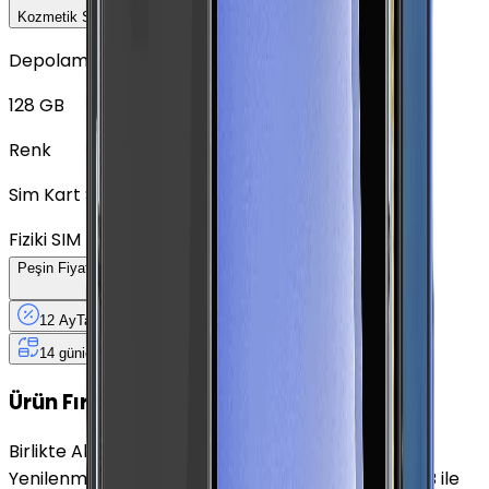
Kozmetik Seçeneklerini Karşılaştır
Depolama
128 GB
Renk
Sim Kart Seçimi
Fiziki SIM
Peşin Fiyatına
12
Taksit
x
1.408,92 TL
12 Ay
Taksit
12 Ay
Güvence
4 iş
gününde
14 gün
içinde iade
Yenilenmiş
Cihaz Nedir?
Ürün Fırsatları
Birlikte Al
En Çok Eşleştirilen
Yenilenmiş Samsung Galaxy Z Flip3 Lavanta 128 GB ile