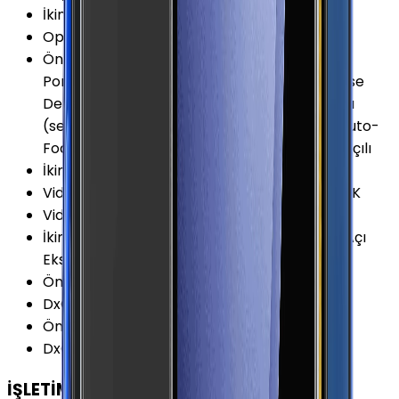
İkinci Arka Kamera Çözünürlüğü
:
12 MP
Optik Görüntü Sabitleyici (OIS)
:
Var
Ön Kamera Özellikleri
:
Otomatik Odaklama
Portre Modu Video Kayıtta Portre Modu Phase
Detect Auto-Focus (PDAF) HDR Zamanlayıcı
(self-timer) Hızlı Odaklama Phase Detect Auto-
Focus - PDAF (Dual Pixel) 1.22μm Piksel 80° Açılı
İkinci Arka Kamera
:
Var
Video Kayıt Çözünürlüğü
:
2160p (Ultra HD) 4K
Video FPS Değeri
:
60 fps
İkinci Arka Kamera Özellikleri
:
Ekstra Geniş Açı
Ekstra Geniş Açı (123°) 1.12μm Piksel
Ön Kamera Diyafram Açıklığı
:
F2.4
DxOMark Camera (v4)
:
118 Puan
Ön Kamera FPS Değeri
:
30 fps
DxOMark Camera (v5)
:
111 Puan
İŞLETİM SİSTEMİ