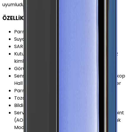
uyumludur.
ÖZELLİKLER
Parmak izi Okuyucu
:
Var
Suya Dayanıklılık Seviyesi
:
IPX8
SAR Değeri 10g (Baş)
:
0.858 W/kg
Kutu İçeriği
:
Garanti Belgesi, Hologram (cihaz
kimlik belgesi), Şarj kablosu ve Sim İğnesi
Görüntülü Konuşma (Uygulama)
:
Var
Sensörler
:
Barometre RGB Işık Sensörü Jiroskop
Hall Sensörü Pusula Yakınlık Sensörü İvmeölçer
Parmak izi Okuyucu Özellikleri
:
Yan Tarafta
Toza Dayanıklılık
:
Yok
Bildirim Işığı (LED)
:
Yok
Servis ve Uygulamalar
:
Acoustic Overload Point
(AOP) Mikrofon ANT+ Bixby Bixby Vision Çocuk
Modu Dolby Atmos Ekran Yansıtma (Screen