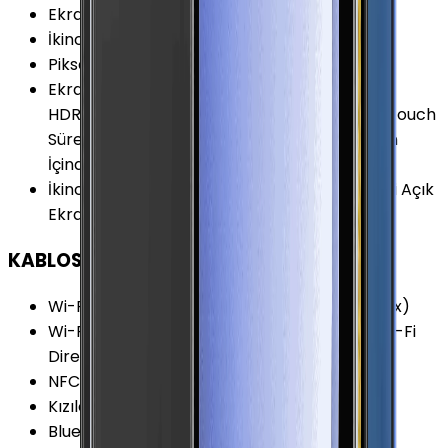
Ekran Yenileme Hızı
:
120 Hz
İkinci Ekran Boyutu
:
1.9 İnç
Piksel Yoğunluğu
:
425 PPI
Ekran Özellikleri
:
Katlanabilir (Foldable) HDR
HDR10+ Çizilmeye Dirençli Cam HDR10 Multi Touch
Sürekli Açık Ekran (Always-on Display) Ekran
İçinde Ön Kamera
İkinci Ekran Özellikleri
:
Super AMOLED Sürekli Açık
Ekran (Always-on Display)
KABLOSUZ BAĞLANTILAR
Wi-Fi Kanalları
:
Wi-Fi 6 (802.11 a/b/g/n/ac/ax)
Wi-Fi Özellikleri
:
MIMO Dual-Band (5GHz) Wi-Fi
Direct Wi-Fi Hotspot MU-MIMO VHT80
NFC
:
Var
Kızılötesi
:
Yok
Bluetooth Özellikleri
:
LE