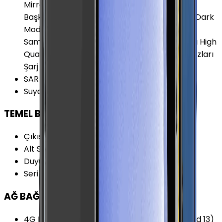
Mirroring) Infinity-O Display Kablosuz Şarj ile
Başka Cihazları Şarj Edebilme Karanlık Mod (Dark
Mode) Kolay Arayüz (Easy Mode) MirrorLink
Samsung KNOX Tek Elde Kullanım Modu Ultra High
Quality Audio (UHQA) USB OTG ile Başka cihazları
Şarj Edebilme Yüz Tanımlama
SAR Değeri 10g (Vücut)
:
1.578 W/kg
Suya Dayanıklılık
:
Var
TEMEL BİLGİLER
Çıkış Yılı
:
2021
Alt Seri
:
Samsung Galaxy Z Flip
Duyurulma Tarihi
:
2021, Ağustos
Seri
:
Samsung Galaxy Z
AĞ BAĞLANTILARI
4G Frekansları
:
700 (band 12) MHz 700 (band 13)