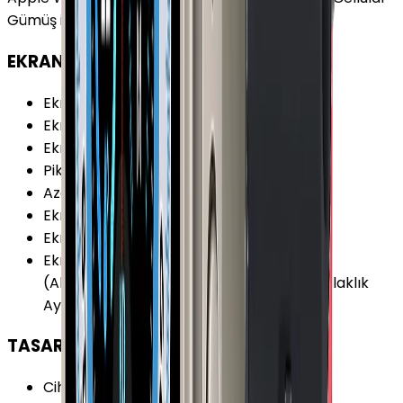
Gümüş ile uyumludur.
EKRAN
Ekran
:
Var
Ekran Boyutu
:
1.9 inç
Ekran Çözünürlüğü
:
396x484 piksel
Piksel Yoğunluğu
:
326 PPI
Azami Parlaklık
:
2000 nit
Ekran Renk Sayısı
:
16M
Ekran Teknolojisi
:
LTPO OLED
Ekran Özellikleri
:
Dokunmatik Sürekli Açık
(Always-On) Ion-X Cam Kavisli Ekran Parlaklık
Ayarı Retina Ekran
TASARIM
Cihaz Kalınlığı (Kordonsuz)
:
10.7 mm