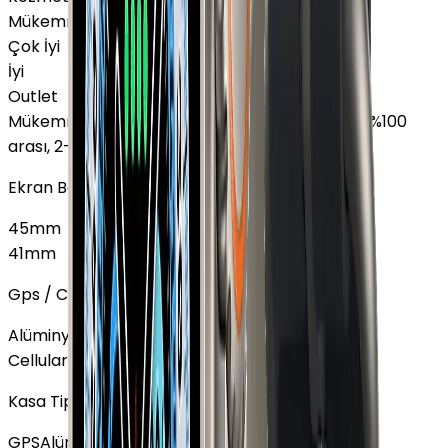
Mükemmel
Çok İyi
İyi
Outlet
Mükemmel
:
Ekranda leke yok, Pil sağlığı %85 - %100
arası, 2-3 hafif çizik
Ekran Boyutu
45mm
41mm
Gps / Cellular
Alüminyum
GPS
13.899 TL
Cellular
Kasa Tipi
GPS
Alüminyum
13.899 TL