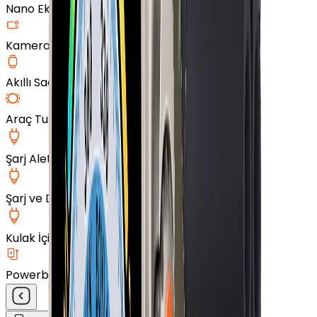
Nano Ekran Koruyucu
Kamera Cam Koruyucu
Akıllı Saat Aksesuarları
Araç Tutucu
Şarj Aleti
Şarj ve Data Kablosu
Kulak İçi Kulaklık
Powerbank