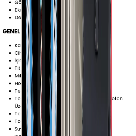
Gövde Ağırlık
:
38.7 g
Ekran Şekli
:
Kare
Değiştirilebilir Kordon
:
Var
GENEL ÖZELLİKLER
Kamera
:
Yok
Cihaz İşletim Sistemi
:
watchOS
İşletim Sistemi Versiyonu
:
watchOS 10
Titreşim
:
Var
Mikrofon
:
Var
Hoparlör
:
Var
Telefon Görüşmesi
:
Var
Telefon Görüşmesi Şekli
:
Bluetooth ile Telefon
Üzerinden
Toza Dayanıklılık
:
Var
Toza Dayanıklılık Özellikleri
:
IP6X
Suya Dayanıklılık
:
Var