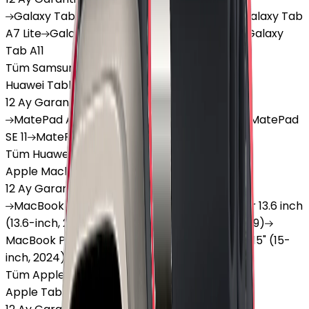
Galaxy
Tab S9 Plus
Galaxy
Tab S10 Ultra
Galaxy
Tab
A7 Lite
Galaxy
Tab A9
Galaxy
Tab A9 Plus
Galaxy
Tab A11
Tüm Samsung Tablet'ler
Huawei Tablet
12 Ay Garanti
•
6 Taksit
MatePad
Air
MatePad
11.5
MatePad
11.5"S
MatePad
SE 11
MatePad
12 X
Tüm Huawei Tablet'ler
Apple Macbook
12 Ay Garanti
•
12 Taksit
MacBook
Air 13" (13-inch, 2020)
MacBook
Air 13.6 inch
(13.6-inch, 2022)
MacBook
Air 13" (13-inch, 2019)
MacBook
Pro 16" (16-inch, 2019)
MacBook
Air 15" (15-
inch, 2024)
MacBook
Air 13"
Tüm Apple Macbook'lar
Apple Tablet