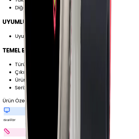
Diğer Sensörler
:
Gürültü Sensörü
UYUMLULUK
Uyumlu İşletim Sistemi
:
iOS
TEMEL BİLGİLER
Türü
:
Akıllı Saat
Çıkış Yılı
:
2023
Ürün Ailesi
:
Apple Watch
Seri
:
Watch Series 9
Ürün Özellikleri
Tümünü Gör
Var
Ekran