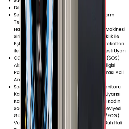
Suya Dayanıklılık Özellikleri
:
5 ATM
Dil Desteği
:
Türkçe
Servis ve Uygulamalar
:
Akıllı Bildirimler Alarm
Telefonumu Bul Dahili Medya Oynatıcı
Hatırlatıcılar Navigasyon (Harita) Hesap Makinesi
Siri Asistan Dünya Saatleri Bluetooth Kulaklık ile
Eşleşme Bas Konuş (Walkie-Talkie) El Hareketleri
ile Cihaz Kontrolü Gelgit Grafiği GymKit Sesli Uyarı
Güvenlik ve Koruma
:
Acil Durum Araması (SOS)
Akıllı Ev Uyumu Düşme Algılama Konum Bilgisi
Paylaşma Trafik Kazası Algılama Uluslararası Acil
Arama
Sağlık ve Yaşam
:
Nabız (Kalp Atış Hızı) Monitörü
Kalori Takibi Uyku Monitörü Hareketsizlik Uyarısı
Kandaki Oksijen Seviyesi (SpO2) Monitörü Kadın
Sağlığı Takipçisi Nefes Egzersizleri Stres Seviyesi
Gösterimi Elektriksel Kalp Monitörü (EKG/ECG)
Vücut Ateş Ölçer Düzensiz Ritim Bildirimi Ruh Hali