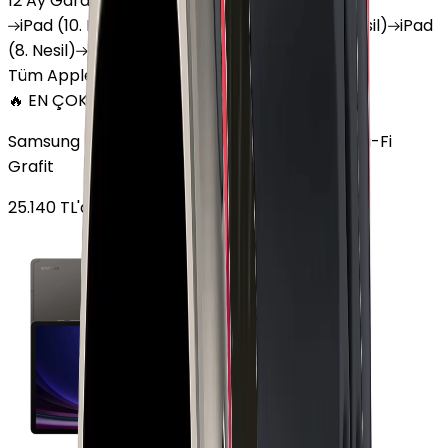
12 Ay Garanti
•
6 Taksit
iPad
(10. Nesil)
iPad
Air (6. Nesil)
iPad
(9. Nesil)
iPad
(8. Nesil)
iPad
Air (5. Nesil)
iPad
Air (2. Nesil)
Tüm Apple Tablet'ler
🔥 EN ÇOK SATAN
Samsung Galaxy Tab S9 Plus 256 GB 12.4 inç Wi-Fi
Grafit
25.140
TL'den
başlayan fiyatlar