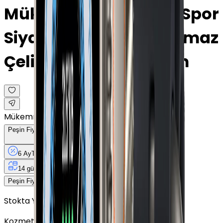
Mükemmel · Gümüş · Spor
Siyah Kordon · Paslanmaz
Çelik · Cellular · 45mm
Mükemmel
Peşin Fiyatına
6
Taksit
x
3.431,33 TL
6 Ay
Taksit
12 Ay
Güvence
4 iş
gününde
14 gün
içinde iade
20.588 TL
Peşin Fiyatına
6
taksit x
3.431,33 TL
Stokta Yok
Kozmetik Durumu
Nasıl Görünüyor?