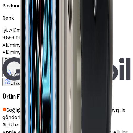
Paslanmaz Çelik
Renk
İyi, Alüminyum, GPS
9.899 TL
Alüminyum, GPS
+
6.411 TL
Alüminyum, GPS
16.997 TL
Peşin Fiyatına
6
Taksit
x
3.431,33 TL
6 Ay
Taksit
12 Ay
Güvence
4 iş
gününde
14 gün
içinde iade
Ürün Fırsatları
Sağlığınız için hijyen kurallarına uygun siyah kayış ile
gönderilmektedir.
Birlikte Al
En Çok Eşleştirilen
Apple Watch Series 9 Paslanmaz Çelik 45mm Cellular