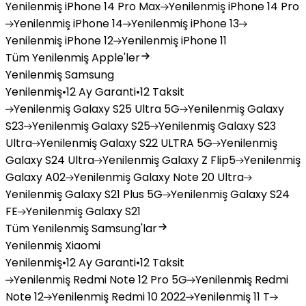
Yenilenmiş
iPhone 14 Pro Max
Yenilenmiş
iPhone 14 Pro
Yenilenmiş
iPhone 14
Yenilenmiş
iPhone 13
Yenilenmiş
iPhone 12
Yenilenmiş
iPhone 11
Tüm Yenilenmiş Apple'ler
Yenilenmiş Samsung
Yenilenmiş
•
12 Ay Garanti
•
12 Taksit
Yenilenmiş
Galaxy S25 Ultra 5G
Yenilenmiş
Galaxy
S23
Yenilenmiş
Galaxy S25
Yenilenmiş
Galaxy S23
Ultra
Yenilenmiş
Galaxy S22 ULTRA 5G
Yenilenmiş
Galaxy S24 Ultra
Yenilenmiş
Galaxy Z Flip5
Yenilenmiş
Galaxy A02
Yenilenmiş
Galaxy Note 20 Ultra
Yenilenmiş
Galaxy S21 Plus 5G
Yenilenmiş
Galaxy S24
FE
Yenilenmiş
Galaxy S21
Tüm Yenilenmiş Samsung'lar
Yenilenmiş Xiaomi
Yenilenmiş
•
12 Ay Garanti
•
12 Taksit
Yenilenmiş
Redmi Note 12 Pro 5G
Yenilenmiş
Redmi
Note 12
Yenilenmiş
Redmi 10 2022
Yenilenmiş
11 T