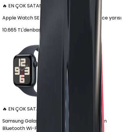
🔥 EN ÇOK SATAN
Apple Watch SE Alüminyum 44mm GPS Gece yarısı
10.665
TL'den
başlayan fiyatlar
🔥 EN ÇOK SATAN
Samsung Galaxy Watch 7 Alüminyum 44 mm
Bluetooth Wi-Fi Yeşil