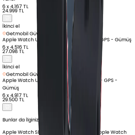
6
x
4.167 TL
24.999 TL
İkinci el
Getmobil Güvencesi
Apple
Watch Ultra - Titanyum - 49mm - GPS - Gümüş
6
x
4.516 TL
27.098 TL
İkinci el
Getmobil Güvencesi
Apple
Watch Ultra 2 - Titanyum - 49mm - GPS -
Gümüş
6
x
4.917 TL
29.500 TL
Bunlar da İlginizi Çekebilir
Apple Watch SE 2
Apple Watch Series 8
Apple Watch