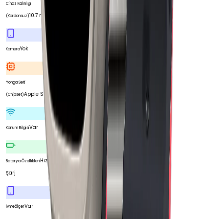
Cihaz Kalınlığı
10.7 mm
(Kordonsuz)
Yok
Kamera
Yonga Seti
Apple S9 SiP
(Chipset)
Var
Konum Bilgisi
Hızlı
Batarya Özellikleri
Şarj
Var
İvmeölçer