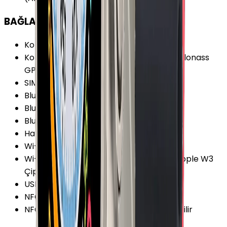
BAĞLANTILAR
Konum Bilgisi
:
Var
Konum Bilgisi Özellikleri
:
BeiDou Galileo Glonass
GPS QZSS
SIM Desteği
:
Yok
Bluetooth
:
Var
Bluetooth Versiyonu
:
5.3
Bluetooth Özellikleri
:
A2DP BLE
Hafıza Kartı Desteği
:
Yok
Wi-Fi
:
Var
Wi-Fi Özellikleri
:
Wi-Fi 4 (802.11 b/g/n) Apple W3
Çip 2.4 GHz 5 GHz
USB
:
Yok
NFC
:
Var
NFC Özellikleri
:
Türkiye'de Aktif Olmayabilir