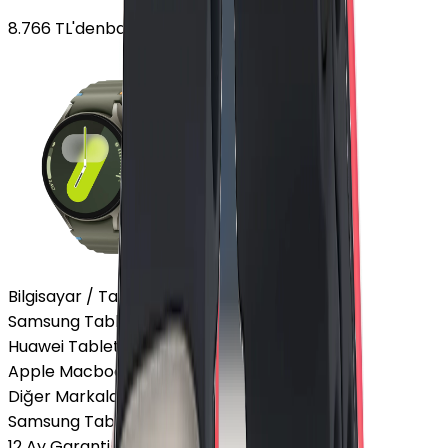
8.766
TL'den
başlayan fiyatlar
Bilgisayar / Tablet
Samsung Tablet
Huawei Tablet
Apple Macbook
Diğer Markalar
Samsung Tablet
12 Ay Garanti
•
6 Taksit