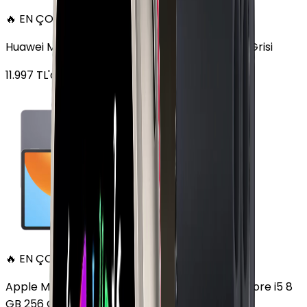
🔥 EN ÇOK SATAN
Huawei MatePad 11.5 128 GB 11.5 inç Wi-Fi Uzay Grisi
11.997
TL'den
başlayan fiyatlar
🔥 EN ÇOK SATAN
Apple MacBook Air 13" (13-inch, 2020) 1.1 GHz Core i5 8
GB 256 GB Altın