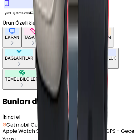
iOS
Uyumlu İşletim Sistemi
Ürün Özellikleri
Tümünü Gör
EKRAN
TASARIM
GENEL ÖZELLİKLER
DONANIM
BAĞLANTILAR
BATARYA
SENSÖRLER
UYUMLULUK
TEMEL BİLGİLER
Bunları da Beğenebilirsin
İkinci el
Getmobil Güvencesi
Apple
Watch SE 2 - Alüminyum - 40mm - GPS - Gece
Yarısı