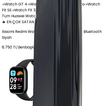
Watch
GT 4
Watch
GT 5
Watch
GT 5 Pro
Watch
Fit SE
Watch
Fit 3
Watch
GT3 Pro
Tüm Huawei Watch'lar
🔥 EN ÇOK SATAN
Xiaomi Redmi Watch 3 Active Plastik 47mm Bluetooth
Siyah
6.750
TL'den
başlayan fiyatlar