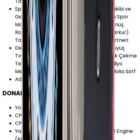
Takibi
Spor ve Aktivite
:
Mesafe Ölçer Aktivite Takibi ve
Geçmişi Hava Durumu Kronometre Çoklu Spor
Modu Deniz Suyu Sıcaklığı Bilgileri Geri Dönüş
Rotası Hedef Belirleme Hız Ölçer Rota (Parkur)
Takibi Rüzgar Bilgileri Sanal Antreman Partneri
Desteklenen Aktiviteler
:
Koşu Bisiklet Yürüyüş
Tırmanış Eliptik Bisiklet Fitness Yoga Kürek Çekme
Tenis Yüzme (Havuz) Yüzme (Deniz) Kardiyo
Merdiven Tırmanma Dayanıklılık Pilates Boks Sörf
Adımsayar
:
Var
DONANIM
Yonga Seti (Chipset)
:
Apple S9 SiP
CPU Mimarisi
:
64-bit
CPU Çekirdeği
:
2
Yapay Zeka İşlemcisi (NPU)
:
Apple Neural Engine
(ANE) 4 Çekirdekli