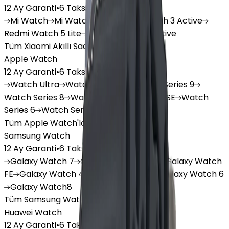
12 Ay Garanti
•
6 Taksit
Mi
Watch
Mi
Watch Lite
Redmi
Watch 3 Active
Redmi
Watch 5 Lite
Redmi
Watch 5 Active
Tüm Xiaomi Akıllı Saat'lar
Apple Watch
12 Ay Garanti
•
6 Taksit
Watch
Ultra
Watch
Series 10
Watch
Series 9
Watch
Series 8
Watch
Series 7
Watch
SE
Watch
Series 6
Watch
Series 5
Tüm Apple Watch'lar
Samsung Watch
12 Ay Garanti
•
6 Taksit
Galaxy
Watch 7
Galaxy
Watch Ultra
Galaxy
Watch
FE
Galaxy
Watch 4
Galaxy
Watch 5
Galaxy
Watch 6
Galaxy
Watch8
Tüm Samsung Watch'lar
Huawei Watch
12 Ay Garanti
•
6 Taksit