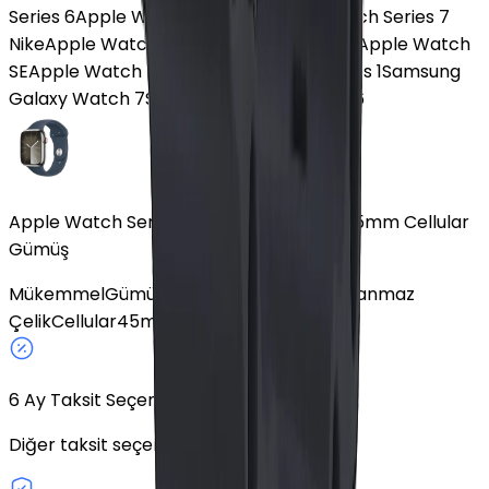
Series 6
Apple Watch Series 10
Apple Watch Series 7
Nike
Apple Watch SE 3
Apple Watch Ultra
Apple Watch
SE
Apple Watch Ultra 2
Apple Watch Series 1
Samsung
Galaxy Watch 7
Samsung Galaxy Watch 6
Apple Watch Series 9 Paslanmaz Çelik 45mm Cellular
Gümüş
Mükemmel
Gümüş
Spor Siyah Kordon
Paslanmaz
Çelik
Cellular
45mm
6
Ay Taksit Seçeneği
Diğer taksit seçeneklerini keşfedin.