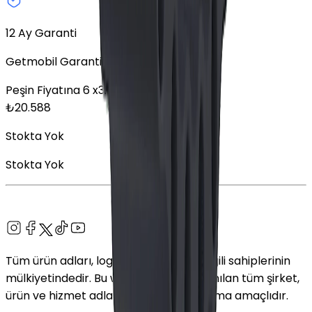
12 Ay Garanti
Getmobil Garantisi
Peşin Fiyatına
6
x
3.431,33
TL
₺
20.588
Stokta Yok
Stokta Yok
Tüm ürün adları, logolar ve markalar ilgili sahiplerinin
mülkiyetindedir. Bu web sitesinde kullanılan tüm şirket,
ürün ve hizmet adları yalnızca tanımlama amaçlıdır.