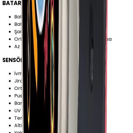
BATARYA
Batarya Özellikleri
:
Hızlı Şarj
Batarya Teknolojisi
:
Lithium Ion
Şarj Biçimi
:
Manyetik Şarj İstasyonu
Ortalama Kullanımda Batarya Ömrü
:
18 sa
Az Kullanımda Batarya Ömrü
:
1.5 gün
SENSÖRLER
İvmeölçer
:
Var
Jiroskop
:
Var
Ortam Işığı Sensörü
:
Var
Pusula
:
Var
Barometre
:
Var
UV Sensörü
:
Yok
Termometre
:
Var
Altimetre
:
Var
Yakınlık Sensörü
:
Yok