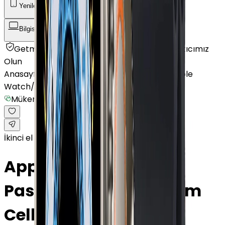
Yenilenmiş Telefon
Akıllı Saat ve Bileklik
Bilgisayar / Tablet
Aksesuar
Getmobil Güvencesi
Mağazalarımız
Satıcımız
Olun
Anasayfa
/
Akıllı Saat ve Bileklik
/
Akıllı Saat
/
Apple
Watch
/
Watch Series 9
/
Mükemmel
İkinci el
Apple Watch Series 9
Paslanmaz Çelik 45mm
Cellular Gümüş