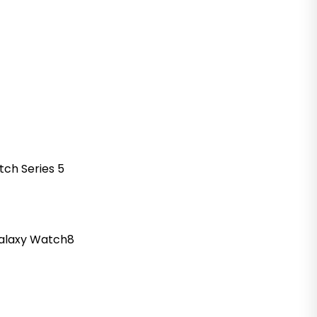
tch
Series 5
alaxy
Watch8