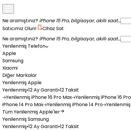
Ne aramıştınız?
iPhone 15 Pro, bilgisayar, akıllı saat...
Satıcımız Olun!
Cihaz Sat
Ne aramıştınız?
iPhone 15 Pro, bilgisayar, akıllı saat...
Yenilenmiş Telefon
Apple
Samsung
Xiaomi
Diğer Markalar
Yenilenmiş Apple
Yenilenmiş
•
12 Ay Garanti
•
12 Taksit
Yenilenmiş
iPhone 16 Pro Max
Yenilenmiş
iPhone 16 Pro
iPhone 14 Pro Max
Yenilenmiş
iPhone 14 Pro
Yenilenmiş
Tüm Yenilenmiş Apple'ler
Yenilenmiş Samsung
Yenilenmiş
•
12 Ay Garanti
•
12 Taksit