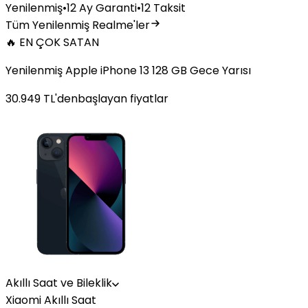
Yenilenmiş
•
12 Ay Garanti
•
12 Taksit
Tüm Yenilenmiş Realme'ler
🔥 EN ÇOK SATAN
Yenilenmiş Apple iPhone 13 128 GB Gece Yarısı
30.949
TL'den
başlayan fiyatlar
Akıllı Saat ve Bileklik
Xiaomi Akıllı Saat